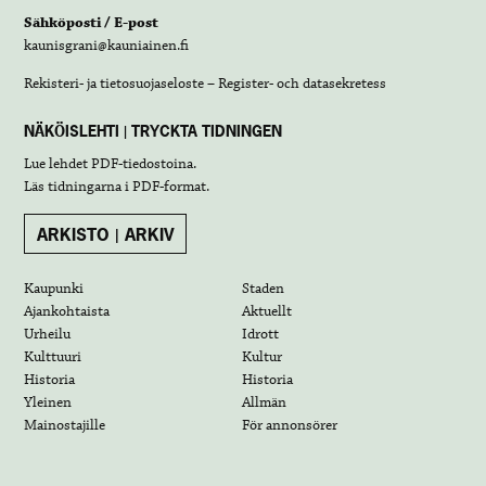
Sähköposti / E-post
kaunisgrani@kauniainen.fi
Rekisteri- ja tietosuojaseloste – Register- och datasekretess
NÄKÖISLEHTI | TRYCKTA TIDNINGEN
Lue lehdet
PDF-tiedostoina
.
Läs tidningarna i
PDF-format
.
ARKISTO | ARKIV
Kaupunki
Staden
Ajankohtaista
Aktuellt
Urheilu
Idrott
Kulttuuri
Kultur
Historia
Historia
Yleinen
Allmän
Mainostajille
För annonsörer