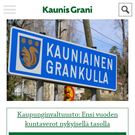
KAUPUNKI
STADEN
AJANKOHTAISTA
AKTUELLT
URHEILU
IDROTT
KULTTUURI
KULTUR
HISTORIA
HISTORIA
YLEINEN
ALLMÄN
FÖR
MAINOSTAJILLE
ANNONSÖRER
Kaupunginvaltuusto: Ensi vuoden
kuntaverot nykyisellä tasolla