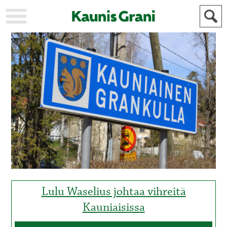
KAUPUNKI
STADEN
AJANKOHTAISTA
AKTUELLT
URHEILU
IDROTT
KULTTUURI
KULTUR
HISTORIA
HISTORIA
YLEINEN
ALLMÄN
FÖR
MAINOSTAJILLE
ANNONSÖRER
Lulu Waselius johtaa vihreitä
Kauniaisissa