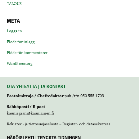
TALOUS
META
Logga in
Flöde för inlägg
Flöde för kommentarer
WordPress.org
OTA YHTEYTTÄ | TA KONTAKT
Päätoimittaja / Chefredaktör
puh./tfn 050 555 1703
Sähköposti / E-post
kaunisgrani@kauniainen.fi
Rekisteri- ja tietosuojaseloste – Register- och datasekretess
NÄKÖISLEHTI | TRYCKTA TIDNINGEN