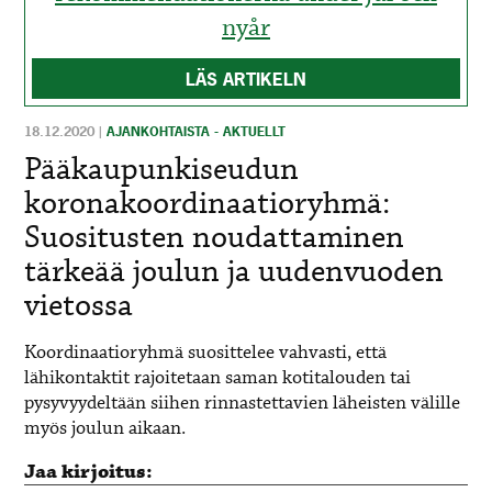
nyår
LÄS ARTIKELN
18.12.2020
|
AJANKOHTAISTA - AKTUELLT
Pääkaupunkiseudun
koronakoordinaatioryhmä:
Suositusten noudattaminen
tärkeää joulun ja uudenvuoden
vietossa
Koordinaatioryhmä suosittelee vahvasti, että
lähikontaktit rajoitetaan saman kotitalouden tai
pysyvyydeltään siihen rinnastettavien läheisten välille
myös joulun aikaan.
Jaa kirjoitus: