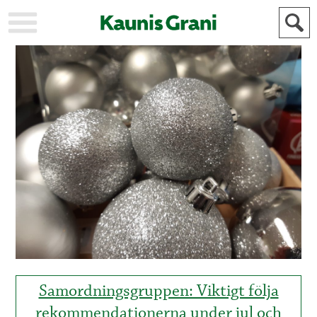
KAUPUNKI
STADEN
AJANKOHTAISTA
AKTUELLT
URHEILU
IDROTT
KULTTUURI
KULTUR
HISTORIA
HISTORIA
YLEINEN
ALLMÄN
FÖR
MAINOSTAJILLE
ANNONSÖRER
Samordningsgruppen: Viktigt följa
rekommendationerna under jul och