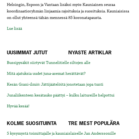
Helsingin, Espoon ja Vantaan lisäksi myös Kauniainen seuraa
koordinaatioryhmän linjaamia rajoituksia ja suosituksia. Kauniaisissa
on ollut yhteensä tähän mennessä 85 koronatapausta.
Lue lisää
UUSIMMAT JUTUT
NYASTE ARTIKLAR
Bussipysäkit siirtyvät Tunnelitielle siltojen alle
Mitä ajatuksia uudet juna-asemat herättävät?
Kesän Grani-ilmiö: Jättijäätelöitä jonotetaan jopa tunti
Junaliikenteen kesätauko päättyi – kulku laitureille helpottui
Hyvää kesää!
KOLME SUOSITUINTA
TRE MEST POPULÄRA
5 kysymystä toimittajalle ja kauniaislaiselle Jan Anderssonille