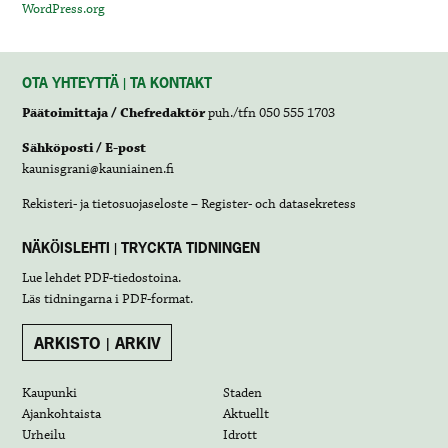
WordPress.org
OTA YHTEYTTÄ | TA KONTAKT
Päätoimittaja / Chefredaktör
puh./tfn 050 555 1703
Sähköposti / E-post
kaunisgrani@kauniainen.fi
Rekisteri- ja tietosuojaseloste – Register- och datasekretess
NÄKÖISLEHTI | TRYCKTA TIDNINGEN
Lue lehdet
PDF-tiedostoina
.
Läs tidningarna i
PDF-format
.
ARKISTO | ARKIV
Kaupunki
Staden
Ajankohtaista
Aktuellt
Urheilu
Idrott