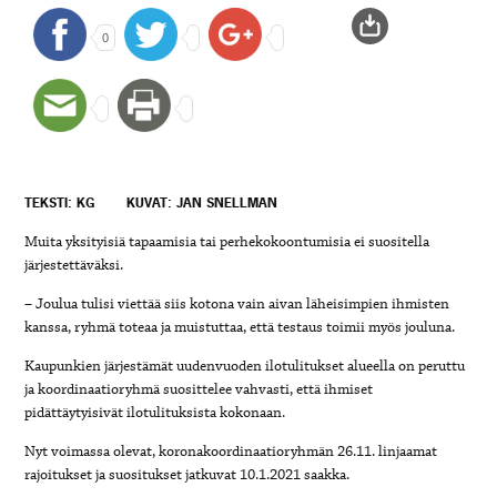
0
TEKSTI: KG
KUVAT: JAN SNELLMAN
Muita yksityisiä tapaamisia tai perhekokoontumisia ei suositella
järjestettäväksi.
– Joulua tulisi viettää siis kotona vain aivan läheisimpien ihmisten
kanssa, ryhmä toteaa ja muistuttaa, että testaus toimii myös jouluna.
Kaupunkien järjestämät uudenvuoden ilotulitukset alueella on peruttu
ja koordinaatioryhmä suosittelee vahvasti, että ihmiset
pidättäytyisivät ilotulituksista kokonaan.
Nyt voimassa olevat, koronakoordinaatioryhmän 26.11. linjaamat
rajoitukset ja suositukset jatkuvat 10.1.2021 saakka.