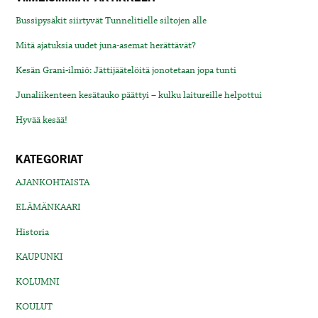
Bussipysäkit siirtyvät Tunnelitielle siltojen alle
Mitä ajatuksia uudet juna-asemat herättävät?
Kesän Grani-ilmiö: Jättijäätelöitä jonotetaan jopa tunti
Junaliikenteen kesätauko päättyi – kulku laitureille helpottui
Hyvää kesää!
KATEGORIAT
AJANKOHTAISTA
ELÄMÄNKAARI
Historia
KAUPUNKI
KOLUMNI
KOULUT