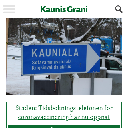
KAUPUNKI
STADEN
AJANKOHTAISTA
AKTUELLT
URHEILU
IDROTT
KULTTUURI
KULTUR
HISTORIA
HISTORIA
YLEINEN
ALLMÄN
FÖR
MAINOSTAJILLE
ANNONSÖRER
Staden: Tidsbokningstelefonen för
coronavaccinering har nu öppnat