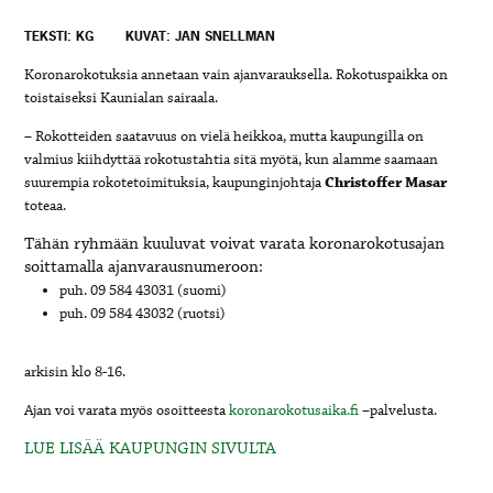
TEKSTI: KG
KUVAT: JAN SNELLMAN
Koronarokotuksia annetaan vain ajanvarauksella. Rokotuspaikka on
toistaiseksi Kaunialan sairaala.
– Rokotteiden saatavuus on vielä heikkoa, mutta kaupungilla on
valmius kiihdyttää rokotustahtia sitä myötä, kun alamme saamaan
suurempia rokotetoimituksia, kaupunginjohtaja
Christoffer Masar
toteaa.
Tähän ryhmään kuuluvat voivat varata koronarokotusajan
soittamalla ajanvarausnumeroon:
puh. 09 584 43031 (suomi)
puh. 09 584 43032 (ruotsi)
arkisin klo 8-16.
Ajan voi varata myös osoitteesta
koronarokotusaika.fi
–palvelusta.
LUE LISÄÄ KAUPUNGIN SIVULTA