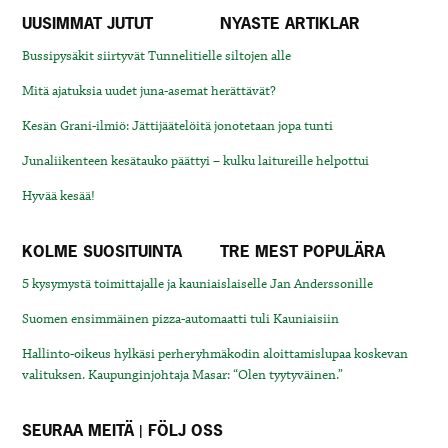
UUSIMMAT JUTUT
NYASTE ARTIKLAR
Bussipysäkit siirtyvät Tunnelitielle siltojen alle
Mitä ajatuksia uudet juna-asemat herättävät?
Kesän Grani-ilmiö: Jättijäätelöitä jonotetaan jopa tunti
Junaliikenteen kesätauko päättyi – kulku laitureille helpottui
Hyvää kesää!
KOLME SUOSITUINTA
TRE MEST POPULÄRA
5 kysymystä toimittajalle ja kauniaislaiselle Jan Anderssonille
Suomen ensimmäinen pizza-automaatti tuli Kauniaisiin
Hallinto-oikeus hylkäsi perheryhmäkodin aloittamislupaa koskevan
valituksen. Kaupunginjohtaja Masar: “Olen tyytyväinen.”
SEURAA MEITÄ | FÖLJ OSS