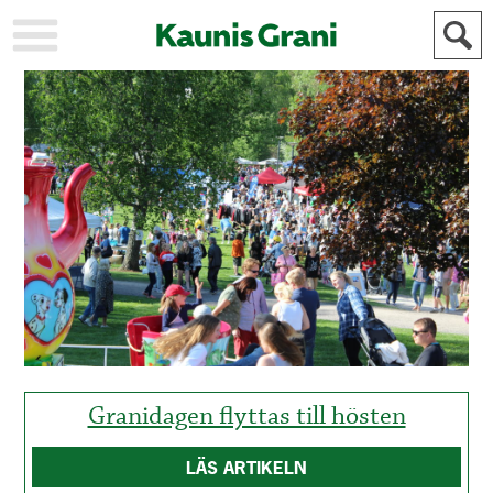
KAUPUNKI
STADEN
AJANKOHTAISTA
AKTUELLT
URHEILU
IDROTT
KULTTUURI
KULTUR
HISTORIA
HISTORIA
YLEINEN
ALLMÄN
FÖR
MAINOSTAJILLE
ANNONSÖRER
Granidagen flyttas till hösten
LÄS ARTIKELN