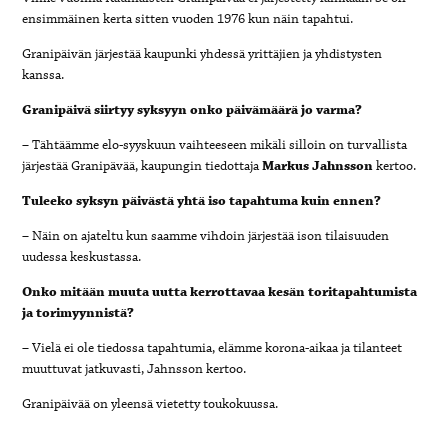
ensimmäinen kerta sitten vuoden 1976 kun näin tapahtui.
Granipäivän järjestää kaupunki yhdessä yrittäjien ja yhdistysten
kanssa.
Granipäivä siirtyy syksyyn onko päivämäärä jo varma?
– Tähtäämme elo-syyskuun vaihteeseen mikäli silloin on turvallista
järjestää Granipävää, kaupungin tiedottaja
Markus Jahnsson
kertoo.
Tuleeko syksyn päivästä yhtä iso tapahtuma kuin ennen?
– Näin on ajateltu kun saamme vihdoin järjestää ison tilaisuuden
uudessa keskustassa.
Onko mitään muuta uutta kerrottavaa kesän toritapahtumista
ja torimyynnistä?
– Vielä ei ole tiedossa tapahtumia, elämme korona-aikaa ja tilanteet
muuttuvat jatkuvasti, Jahnsson kertoo.
Granipäivää on yleensä vietetty toukokuussa.