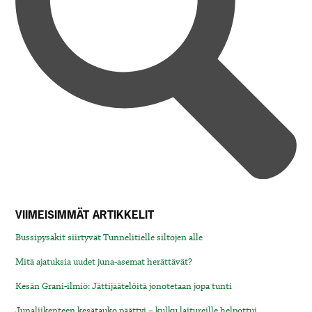
VIIMEISIMMÄT ARTIKKELIT
Bussipysäkit siirtyvät Tunnelitielle siltojen alle
Mitä ajatuksia uudet juna-asemat herättävät?
Kesän Grani-ilmiö: Jättijäätelöitä jonotetaan jopa tunti
Junaliikenteen kesätauko päättyi – kulku laitureille helpottui