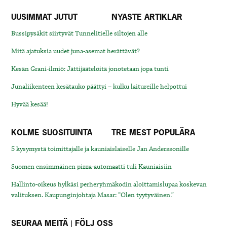
UUSIMMAT JUTUT
NYASTE ARTIKLAR
Bussipysäkit siirtyvät Tunnelitielle siltojen alle
Mitä ajatuksia uudet juna-asemat herättävät?
Kesän Grani-ilmiö: Jättijäätelöitä jonotetaan jopa tunti
Junaliikenteen kesätauko päättyi – kulku laitureille helpottui
Hyvää kesää!
KOLME SUOSITUINTA
TRE MEST POPULÄRA
5 kysymystä toimittajalle ja kauniaislaiselle Jan Anderssonille
Suomen ensimmäinen pizza-automaatti tuli Kauniaisiin
Hallinto-oikeus hylkäsi perheryhmäkodin aloittamislupaa koskevan
valituksen. Kaupunginjohtaja Masar: “Olen tyytyväinen.”
SEURAA MEITÄ | FÖLJ OSS