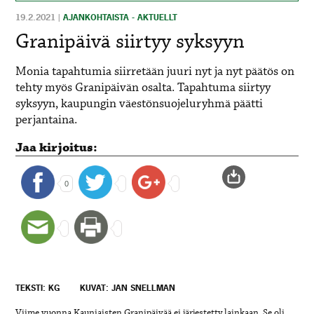
19.2.2021
|
AJANKOHTAISTA - AKTUELLT
Granipäivä siirtyy syksyyn
Monia tapahtumia siirretään juuri nyt ja nyt päätös on
tehty myös Granipäivän osalta. Tapahtuma siirtyy
syksyyn, kaupungin väestönsuojeluryhmä päätti
perjantaina.
Jaa kirjoitus:
0
TEKSTI: KG
KUVAT: JAN SNELLMAN
Viime vuonna Kauniaisten Granipäivää ei järjestetty lainkaan. Se oli