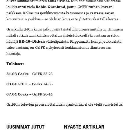
olivat loukkaantumisten takia sivussa. Kun ensimmäisessä välierässä
loukkaantui vielä
Robin Granlund
, joutui GrIFK turhan kovaan
paikkaan. Kolme maajoukkuemiestä katsomossa ja vastassa sarjan
kovavireisin joukkue – se oli liian kova este ylitettäväksi tällä kertaa.
Grankulla IFK:n kausi jatkuu siis taistelulla pronssimitalista. Himmein
mitali ratkaistaan kahden ottelun yhteistuloksella ja vastaan asettuu
häviäjä
BK-46
–
Dicken
välieräparista. Riippumatta kumpi joukkueista
tulee vastaan, on GrIFK nykyisessä loukkaantumistilanteessaan
haastaja.
Tulokset:
31.03
Cocks
– GrIFK
33-23
03.04
GrIFK –
Cocks
14-36
07.04
Cocks
– GrIFK
26-14
GrIFK:n tulevien pronssiotteluiden ajankohtaa ei ole vielä vahvistettu.
UUSIMMAT JUTUT
NYASTE ARTIKLAR