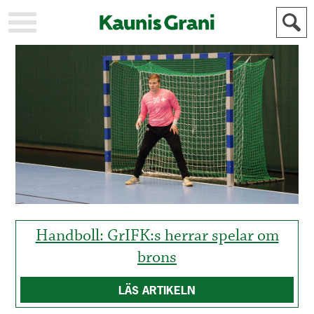
KAUPUNKI
STADEN
AJANKOHTAISTA
AKTUELLT
URHEILU
IDROTT
KULTTUURI
KULTUR
HISTORIA
HISTORIA
YLEINEN
ALLMÄN
FÖR
MAINOSTAJILLE
ANNONSÖRER
Handboll: GrIFK:s herrar spelar om
brons
LÄS ARTIKELN