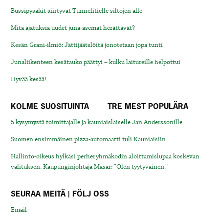
Bussipysäkit siirtyvät Tunnelitielle siltojen alle
Mitä ajatuksia uudet juna-asemat herättävät?
Kesän Grani-ilmiö: Jättijäätelöitä jonotetaan jopa tunti
Junaliikenteen kesätauko päättyi – kulku laitureille helpottui
Hyvää kesää!
KOLME SUOSITUINTA
TRE MEST POPULÄRA
5 kysymystä toimittajalle ja kauniaislaiselle Jan Anderssonille
Suomen ensimmäinen pizza-automaatti tuli Kauniaisiin
Hallinto-oikeus hylkäsi perheryhmäkodin aloittamislupaa koskevan
valituksen. Kaupunginjohtaja Masar: “Olen tyytyväinen.”
SEURAA MEITÄ | FÖLJ OSS
Email