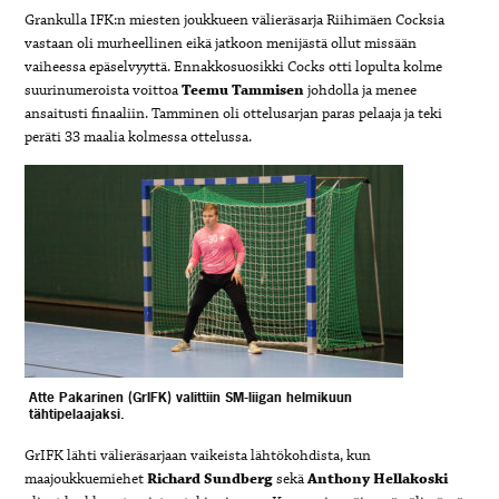
Grankulla IFK:n miesten joukkueen välieräsarja Riihimäen Cocksia
vastaan oli murheellinen eikä jatkoon menijästä ollut missään
vaiheessa epäselvyyttä. Ennakkosuosikki Cocks otti lopulta kolme
suurinumeroista voittoa
Teemu Tammisen
johdolla ja menee
ansaitusti finaaliin. Tamminen oli ottelusarjan paras pelaaja ja teki
peräti 33 maalia kolmessa ottelussa.
Atte Pakarinen (GrIFK) valittiin SM-liigan helmikuun
tähtipelaajaksi.
GrIFK lähti välieräsarjaan vaikeista lähtökohdista, kun
maajoukkuemiehet
Richard Sundberg
sekä
Anthony Hellakoski