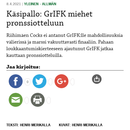
8.4.2021
|
YLEINEN - ALLMÄN
Käsipallo: GrIFK miehet
pronssiotteluun
Riihimäen Cocks ei antanut GrIFK:lle mahdollisuuksia
välierissä ja marssi vakuuttavasti finaaliin. Pahaan
loukkaantumiskierteeseen ajautunut GrIFK jatkaa
kauttaan pronssiotteluilla.
Jaa kirjoitus:
0
TEKSTI: HENRI MERIKALLA
KUVAT: HENRI MERIKALLA