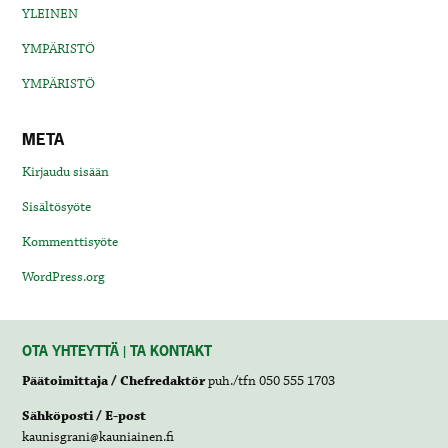
YLEINEN
YMPÄRISTÖ
YMPÄRISTÖ
META
Kirjaudu sisään
Sisältösyöte
Kommenttisyöte
WordPress.org
OTA YHTEYTTÄ | TA KONTAKT
Päätoimittaja / Chefredaktör
puh./tfn 050 555 1703
Sähköposti / E-post
kaunisgrani@kauniainen.fi