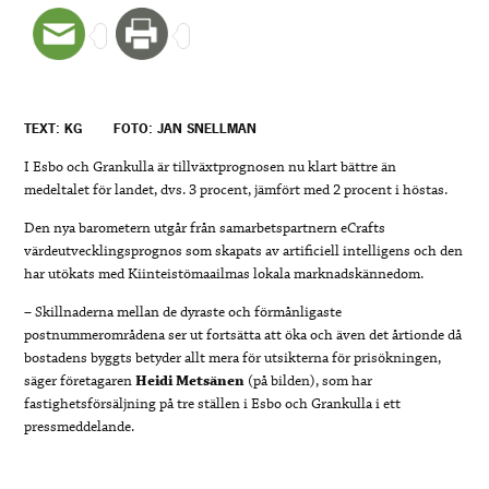
TEXT: KG
FOTO: JAN SNELLMAN
I Esbo och Grankulla är tillväxtprognosen nu klart bättre än
medeltalet för landet, dvs. 3 procent, jämfört med 2 procent i höstas.
Den nya barometern utgår från samarbetspartnern eCrafts
värdeutvecklingsprognos som skapats av artificiell intelligens och den
har utökats med Kiinteistömaailmas lokala marknadskännedom.
– Skillnaderna mellan de dyraste och förmånligaste
postnummerområdena ser ut fortsätta att öka och även det årtionde då
bostadens byggts betyder allt mera för utsikterna för prisökningen,
säger företagaren
Heidi Metsänen
(på bilden), som har
fastighetsförsäljning på tre ställen i Esbo och Grankulla i ett
pressmeddelande.