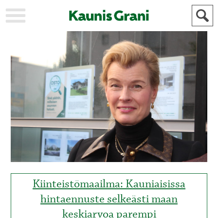
KAUPUNKI
STADEN
AJANKOHTAISTA
AKTUELLT
URHEILU
IDROTT
KULTTUURI
KULTUR
HISTORIA
HISTORIA
YLEINEN
ALLMÄN
FÖR
MAINOSTAJILLE
ANNONSÖRER
Kiinteistömaailma: Kauniaisissa
hintaennuste selkeästi maan
keskiarvoa parempi