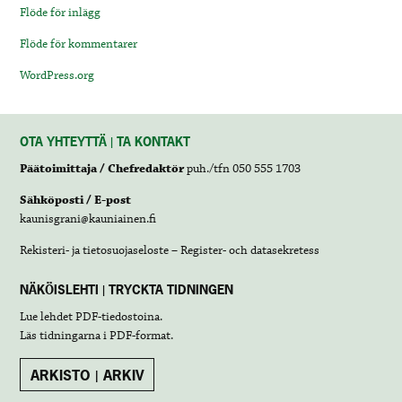
Flöde för inlägg
Flöde för kommentarer
WordPress.org
OTA YHTEYTTÄ | TA KONTAKT
Päätoimittaja / Chefredaktör
puh./tfn 050 555 1703
Sähköposti / E-post
kaunisgrani@kauniainen.fi
Rekisteri- ja tietosuojaseloste – Register- och datasekretess
NÄKÖISLEHTI | TRYCKTA TIDNINGEN
Lue lehdet
PDF-tiedostoina
.
Läs tidningarna i
PDF-format
.
ARKISTO | ARKIV