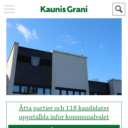
KAUPUNKI
STADEN
AJANKOHTAISTA
AKTUELLT
URHEILU
IDROTT
KULTTUURI
KULTUR
HISTORIA
HISTORIA
YLEINEN
ALLMÄN
FÖR
MAINOSTAJILLE
ANNONSÖRER
Åtta partier och 118 kandidater
uppställda inför kommunalvalet