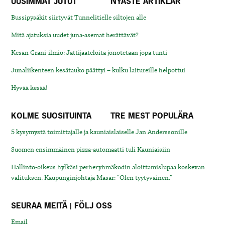
UUSIMMAT JUTUT
NYASTE ARTIKLAR
Bussipysäkit siirtyvät Tunnelitielle siltojen alle
Mitä ajatuksia uudet juna-asemat herättävät?
Kesän Grani-ilmiö: Jättijäätelöitä jonotetaan jopa tunti
Junaliikenteen kesätauko päättyi – kulku laitureille helpottui
Hyvää kesää!
KOLME SUOSITUINTA
TRE MEST POPULÄRA
5 kysymystä toimittajalle ja kauniaislaiselle Jan Anderssonille
Suomen ensimmäinen pizza-automaatti tuli Kauniaisiin
Hallinto-oikeus hylkäsi perheryhmäkodin aloittamislupaa koskevan
valituksen. Kaupunginjohtaja Masar: “Olen tyytyväinen.”
SEURAA MEITÄ | FÖLJ OSS
Email