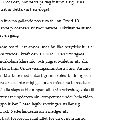
 Trots det, har de varje dag infunnit sig i sina
Visst är detta värt en eloge!
siffrorna gällande positiva fall av Covid-19
llande procenten av vaccinerade. I skrivande stund
st en gång.
m oss till ett annorlunda år, lika betydelsefullt är
om trädde i kraft den 1.1.2021. Den utvidgade
dskolans klass nio, och yngre. Målet är att alla
na låna från Undervisningsministern Jussi Saramo
n få arbete med enbart grundskoleutbildning och
ra är det inte möjligt – man måste ha beredskap
alla slags utbildningar, allt från yrkeshögskola till
eter att uppdatera sin kompetens under hela tiden
gspolitiken.” Med lagförändringen ställer sig
and och Nederländerna som medger att
t bäst förbereda samhället för en oviss framtid.