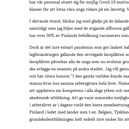
har vår personal utsatt sig för möjlig Covid-19 smitta.
klasser för att lotsa våra unga vidare på sin lärostig. 
I skivande stund, blickar jag med glädje på de dalande 
samtidigt som jag följer med de stigande siffrorna gä
har över 30% av Finlands befolkning vaccinerats min
Dock är det inte enbart pandemin som gör läsåret bako
lagförändringen gällande den utvidgade läroplikten s
läroplikten påverkar alla de unga som nu avslutar grun
ska avlägga en examen på andra stadiet. Jag vill gär
och här citera honom ”I den gamla världen kunde ma
stanna kvar hos samma arbetsgivare hela livet. Nume
att uppdatera sin kompetens i alla slags yrken och med 
akademisk utbildning. Att ge varje människa möjligh
i arbetslivet är i dagens värld den bästa sysselsättnin
Finland i ledet med länder som t.ex. Belgien, Tyskl
grundskoleutbildningen helt enkelt inte räcker för at