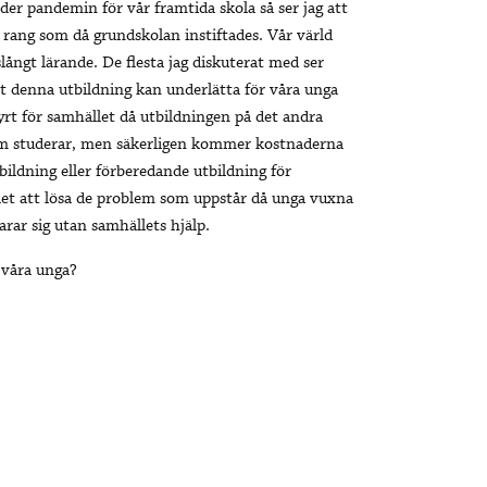
der pandemin för vår framtida skola så ser jag att
 rang som då grundskolan instiftades. Vår värld
slångt lärande. De flesta jag diskuterat med ser
tt denna utbildning kan underlätta för våra unga
dyrt för samhället då utbildningen på det andra
 som studerar, men säkerligen kommer kostnaderna
tbildning eller förberedande utbildning för
let att lösa de problem som uppstår då unga vuxna
larar sig utan samhällets hjälp.
e våra unga?