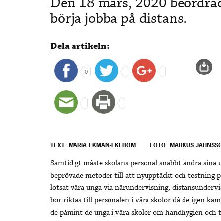
Den 18 mars, 2020 beordrad
börja jobba på distans.
Dela artikeln:
0
TEXT: MARIA EKMAN-EKEBOM
FOTO: MARKUS JAHNSS
Samtidigt måste skolans personal snabbt ändra sin
beprövade metoder till att nyupptäckt och testning p
lotsat våra unga via närundervisning, distansundervis
bör riktas till personalen i våra skolor då de igen kä
de påmint de unga i våra skolor om handhygien och t