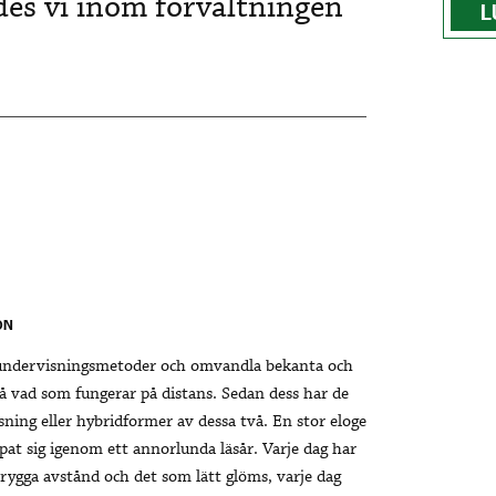
es vi inom förvaltningen
L
ON
a undervisningsmetoder och omvandla bekanta och
å vad som fungerar på distans. Sedan dess har de
ning eller hybridformer av dessa två. En stor eloge
mpat sig igenom ett annorlunda läsår. Varje dag har
rygga avstånd och det som lätt glöms, varje dag