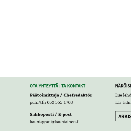
OTA YHTEYTTÄ | TA KONTAKT
NÄKÖISL
Päätoimittaja / Chefredaktör
Lue leh
puh./tfn 050 555 1703
Läs tidn
Sähköposti / E-post
ARKIS
kaunisgrani@kauniainen.fi