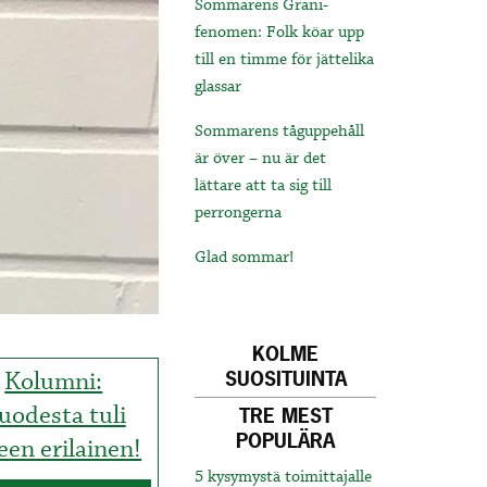
Sommarens Grani-
fenomen: Folk köar upp
till en timme för jättelika
glassar
Sommarens tåguppehåll
är över – nu är det
lättare att ta sig till
perrongerna
Glad sommar!
KOLME
Kolumni:
SUOSITUINTA
uodesta tuli
TRE MEST
POPULÄRA
leen erilainen!
5 kysymystä toimittajalle