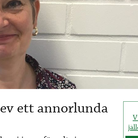
ev ett annorlunda
V
jäl