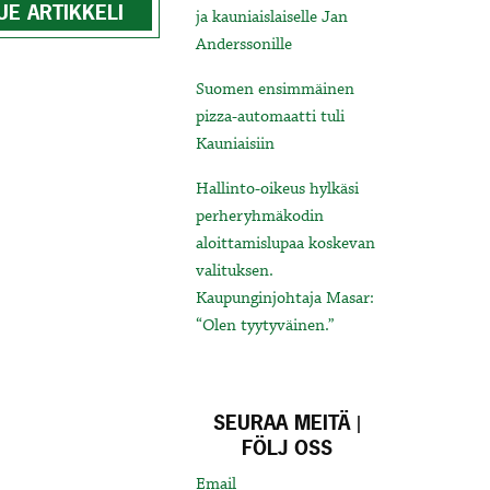
UE ARTIKKELI
ja kauniaislaiselle Jan
Anderssonille
Suomen ensimmäinen
pizza-automaatti tuli
Kauniaisiin
Hallinto-oikeus hylkäsi
perheryhmäkodin
aloittamislupaa koskevan
valituksen.
Kaupunginjohtaja Masar:
“Olen tyytyväinen.”
SEURAA MEITÄ |
FÖLJ OSS
Email