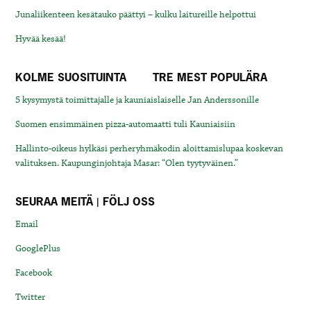
Junaliikenteen kesätauko päättyi – kulku laitureille helpottui
Hyvää kesää!
KOLME SUOSITUINTA
TRE MEST POPULÄRA
5 kysymystä toimittajalle ja kauniaislaiselle Jan Anderssonille
Suomen ensimmäinen pizza-automaatti tuli Kauniaisiin
Hallinto-oikeus hylkäsi perheryhmäkodin aloittamislupaa koskevan
valituksen. Kaupunginjohtaja Masar: “Olen tyytyväinen.”
SEURAA MEITÄ | FÖLJ OSS
Email
GooglePlus
Facebook
Twitter