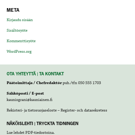
META
Kirjaudu sisään
Sisältösyöte
Kommenttisyöte
WordPress.org
OTA YHTEYTTÄ | TA KONTAKT
Päätoimittaja / Chefredaktör
puh./tfn 050 555 1703
Sähköposti / E-post
kaunisgrani@kauniainen.fi
Rekisteri- ja tietosuojaseloste – Register- och datasekretess
NÄKÖISLEHTI | TRYCKTA TIDNINGEN
Lue lehdet
PDF-tiedostoina
.