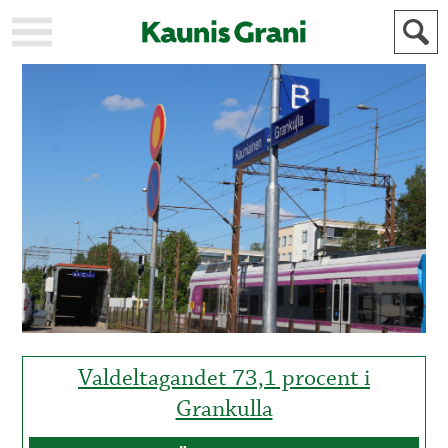
KAUPUNKI
STADEN
AJANKOHTAISTA
AKTUELLT
URHEILU
IDROTT
KULTTUURI
KULTUR
HISTORIA
HISTORIA
YLEINEN
ALLMÄN
FÖR
MAINOSTAJILLE
ANNONSÖRER
Valdeltagandet 73,1 procent i
Grankulla