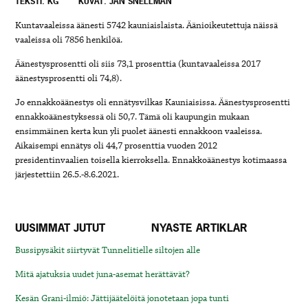
TEKSTI: KG
KUVAT: JAN SNELLMAN
Kuntavaaleissa äänesti 5742 kauniaislaista. Äänioikeutettuja näissä
vaaleissa oli 7856 henkilöä.
Äänestysprosentti oli siis 73,1 prosenttia (kuntavaaleissa 2017
äänestysprosentti oli 74,8).
Jo ennakkoäänestys oli ennätysvilkas Kauniaisissa. Äänestysprosentti
ennakkoäänestyksessä oli 50,7. Tämä oli kaupungin mukaan
ensimmäinen kerta kun yli puolet äänesti ennakkoon vaaleissa.
Aikaisempi ennätys oli 44,7 prosenttia vuoden 2012
presidentinvaalien toisella kierroksella. Ennakkoäänestys kotimaassa
järjestettiin 26.5.-8.6.2021.
UUSIMMAT JUTUT
NYASTE ARTIKLAR
Bussipysäkit siirtyvät Tunnelitielle siltojen alle
Mitä ajatuksia uudet juna-asemat herättävät?
Kesän Grani-ilmiö: Jättijäätelöitä jonotetaan jopa tunti