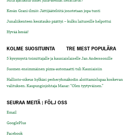
Mitä ajatuksia uudet juna-asemat herättävät?
Kesän Grani-ilmiö: Jättijäätelöitä jonotetaan jopa tunti
Junaliikenteen kesätauko päättyi – kulku laitureille helpottui
Hyvää kesää!
KOLME SUOSITUINTA
TRE MEST POPULÄRA
5 kysymystä toimittajalle ja kauniaislaiselle Jan Anderssonille
Suomen ensimmäinen pizza-automaatti tuli Kauniaisiin
Hallinto-oikeus hylkäsi perheryhmäkodin aloittamislupaa koskevan
valituksen. Kaupunginjohtaja Masar: “Olen tyytyväinen.”
SEURAA MEITÄ | FÖLJ OSS
Email
GooglePlus
Facebook