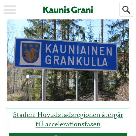
KAUPUNKI
STADEN
AJANKOHTAISTA
AKTUELLT
URHEILU
IDROTT
KULTTUURI
KULTUR
HISTORIA
HISTORIA
YLEINEN
ALLMÄN
FÖR
MAINOSTAJILLE
ANNONSÖRER
Staden: Huvudstadsregionen återgår
till accelerationsfasen