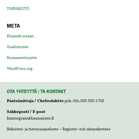
YMPÄRISTÖ
META
Kirjaudu sisään
Sisältösyöte
Kommenttisyöte
WordPress.org
OTA YHTEYTTÄ | TA KONTAKT
Päätoimittaja / Chefredaktör
puh./tfn 050 555 1703
Sähköposti / E-post
kaunisgrani@kauniainen.fi
Rekisteri- ja tietosuojaseloste – Register- och datasekretess