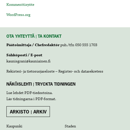
Kommenttisyöte
WordPress.org
OTA YHTEYTTÄ | TA KONTAKT
Päätoimittaja / Chefredaktör
puh./tfn 050 555 1703
Sähköposti / E-post
kaunisgrani@kauniainen.fi
Rekisteri- ja tietosuojaseloste – Register- och datasekretess
NÄKÖISLEHTI | TRYCKTA TIDNINGEN
Lue lehdet
PDF-tiedostoina
.
Läs tidningarna i
PDF-format
.
ARKISTO | ARKIV
Kaupunki
Staden