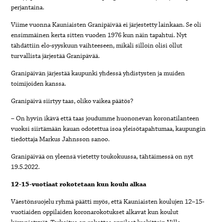
perjantaina.
Viime vuonna Kauniaisten Granipäivää ei järjestetty lainkaan. Se oli
ensimmäinen kerta sitten vuoden 1976 kun näin tapahtui. Nyt
tähdättiin elo-syyskuun vaihteeseen, mikäli silloin olisi ollut
turvallista järjestää Granipävää.
Granipäivän järjestää kaupunki yhdessä yhdistysten ja muiden
toimijoiden kanssa.
Granipäivä siirtyy taas, oliko vaikea päätös?
– On hyvin ikävä että taas joudumme huononevan koronatilanteen
vuoksi siirtämään kauan odotettua isoa yleisötapahtumaa, kaupungin
tiedottaja Markus Jahnsson sanoo.
Granipäivää on yleensä vietetty toukokuussa, tähtäimessä on nyt
19.5.2022.
12-15-vuotiaat rokotetaan kun koulu alkaa
Väestönsuojelu ryhmä päätti myös, että Kauniaisten koulujen 12–15-
vuotiaiden oppilaiden koronarokotukset alkavat kun koulut