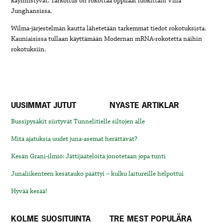
käynnistyvät. Tarkoitus on rokottaa oppilaat luokittain Villa
Junghansissa.
Wilma-järjestelmän kautta lähetetään tarkemmat tiedot rokotuksista.
Kauniaisissa tullaan käyttämään Modernan mRNA-rokotetta näihin
rokotuksiin.
UUSIMMAT JUTUT
NYASTE ARTIKLAR
Bussipysäkit siirtyvät Tunnelitielle siltojen alle
Mitä ajatuksia uudet juna-asemat herättävät?
Kesän Grani-ilmiö: Jättijäätelöitä jonotetaan jopa tunti
Junaliikenteen kesätauko päättyi – kulku laitureille helpottui
Hyvää kesää!
KOLME SUOSITUINTA
TRE MEST POPULÄRA