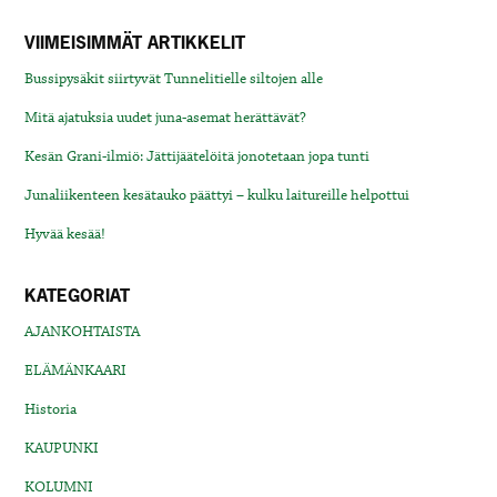
VIIMEISIMMÄT ARTIKKELIT
Bussipysäkit siirtyvät Tunnelitielle siltojen alle
Mitä ajatuksia uudet juna-asemat herättävät?
Kesän Grani-ilmiö: Jättijäätelöitä jonotetaan jopa tunti
Junaliikenteen kesätauko päättyi – kulku laitureille helpottui
Hyvää kesää!
KATEGORIAT
AJANKOHTAISTA
ELÄMÄNKAARI
Historia
KAUPUNKI
KOLUMNI