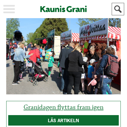
KAUPUNKI
STADEN
AJANKOHTAISTA
AKTUELLT
URHEILU
IDROTT
KULTTUURI
KULTUR
HISTORIA
HISTORIA
YLEINEN
ALLMÄN
FÖR
MAINOSTAJILLE
ANNONSÖRER
Granidagen flyttas fram igen
LÄS ARTIKELN