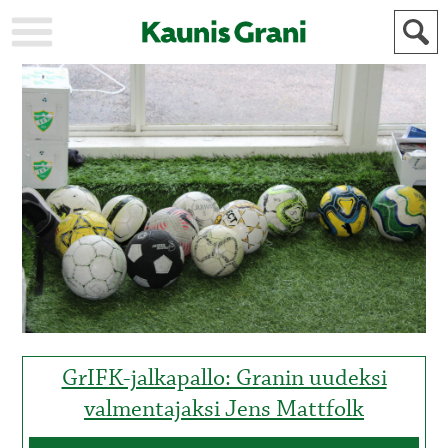
KAUPUNKI
STADEN
AJANKOHTAISTA
AKTUELLT
URHEILU
IDROTT
KULTTUURI
KULTUR
HISTORIA
HISTORIA
YLEINEN
ALLMÄN
FÖR
MAINOSTAJILLE
ANNONSÖRER
GrIFK-jalkapallo: Granin uudeksi
valmentajaksi Jens Mattfolk