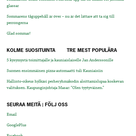
glassar
Sommarens tåguppehåll är över – nu är det lättare att ta sig till
perrongerna
Glad sommar!
KOLME SUOSITUINTA
TRE MEST POPULÄRA
5 kysymystä toimittajalle ja kauniaislaiselle Jan Anderssonille
Suomen ensimmäinen pizza-automaatti tuli Kauniaisiin
Hallinto-oikeus hylkäsi perheryhmäkodin aloittamislupaa koskevan
valituksen. Kaupunginjohtaja Masar: “Olen tyytyväinen.”
SEURAA MEITÄ | FÖLJ OSS
Email
GooglePlus
Facebook