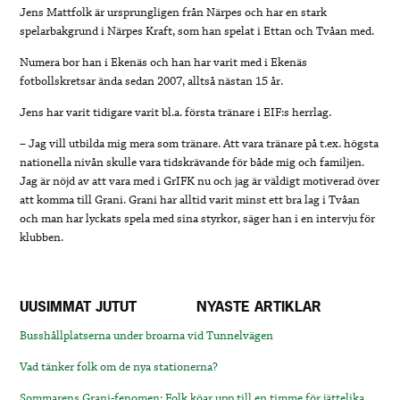
Jens Mattfolk är ursprungligen från Närpes och har en stark
spelarbakgrund i Närpes Kraft, som han spelat i Ettan och Tvåan med.
Numera bor han i Ekenäs och han har varit med i Ekenäs
fotbollskretsar ända sedan 2007, alltså nästan 15 år.
Jens har varit tidigare varit bl.a. första tränare i EIF:s herrlag.
– Jag vill utbilda mig mera som tränare. Att vara tränare på t.ex. högsta
nationella nivån skulle vara tidskrävande för både mig och familjen.
Jag är nöjd av att vara med i GrIFK nu och jag är väldigt motiverad över
att komma till Grani. Grani har alltid varit minst ett bra lag i Tvåan
och man har lyckats spela med sina styrkor, säger han i en intervju för
klubben.
UUSIMMAT JUTUT
NYASTE ARTIKLAR
Busshållplatserna under broarna vid Tunnelvägen
Vad tänker folk om de nya stationerna?
Sommarens Grani-fenomen: Folk köar upp till en timme för jättelika