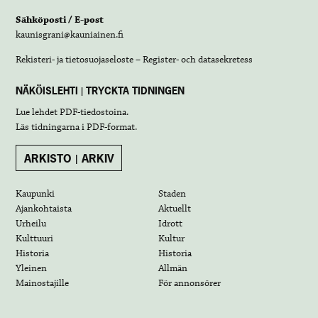
Sähköposti / E-post
kaunisgrani@kauniainen.fi
Rekisteri- ja tietosuojaseloste – Register- och datasekretess
NÄKÖISLEHTI | TRYCKTA TIDNINGEN
Lue lehdet
PDF-tiedostoina
.
Läs tidningarna i
PDF-format
.
ARKISTO | ARKIV
Kaupunki
Staden
Ajankohtaista
Aktuellt
Urheilu
Idrott
Kulttuuri
Kultur
Historia
Historia
Yleinen
Allmän
Mainostajille
För annonsörer