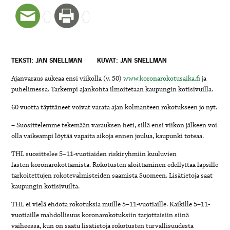
TEKSTI: JAN SNELLMAN
KUVAT: JAN SNELLMAN
Ajanvaraus aukeaa ensi viikolla (v. 50)
www.koronarokotusaika.fi
ja
puhelimessa. Tarkempi ajankohta ilmoitetaan kaupungin kotisivuilla.
60 vuotta täyttäneet voivat varata ajan kolmanteen rokotukseen jo nyt.
– Suosittelemme tekemään varauksen heti, sillä ensi viikon jälkeen voi
olla vaikeampi löytää vapaita aikoja ennen joulua, kaupunki toteaa.
THL suosittelee 5–11-vuotiaiden riskiryhmiin kuuluvien
lasten koronarokottamista. Rokotusten aloittaminen edellyttää lapsille
tarkoitettujen rokotevalmisteiden saamista Suomeen. Lisätietoja saat
kaupungin kotisivuilta.
THL ei vielä ehdota rokotuksia muille 5–11-vuotiaille. Kaikille 5–11-
vuotiaille mahdollisuus koronarokotuksiin tarjottaisiin siinä
vaiheessa, kun on saatu lisätietoja rokotusten turvallisuudesta