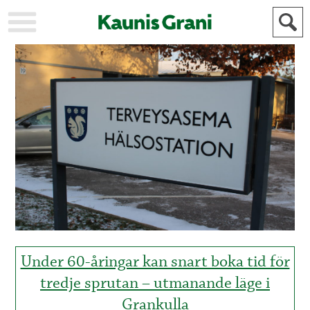
KAUPUNKI
STADEN
AJANKOHTAISTA
AKTUELLT
URHEILU
IDROTT
KULTTUURI
KULTUR
HISTORIA
HISTORIA
YLEINEN
ALLMÄN
FÖR
MAINOSTAJILLE
ANNONSÖRER
Under 60-åringar kan snart boka tid för
tredje sprutan – utmanande läge i
Grankulla