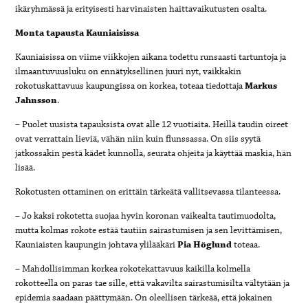
ikäryhmässä ja erityisesti harvinaisten haittavaikutusten osalta.
Monta tapausta Kauniaisissa
Kauniaisissa on viime viikkojen aikana todettu runsaasti tartuntoja ja
ilmaantuvuusluku on ennätyksellinen juuri nyt, vaikkakin
rokotuskattavuus kaupungissa on korkea, toteaa tiedottaja
Markus
Jahnsson
.
– Puolet uusista tapauksista ovat alle 12 vuotiaita. Heillä taudin oireet
ovat verrattain lieviä, vähän niin kuin flunssassa. On siis syytä
jatkossakin pestä kädet kunnolla, seurata ohjeita ja käyttää maskia, hän
lisää.
Rokotusten ottaminen on erittäin tärkeätä vallitsevassa tilanteessa.
– Jo kaksi rokotetta suojaa hyvin koronan vaikealta tautimuodolta,
mutta kolmas rokote estää tautiin sairastumisen ja sen levittämisen,
Kauniaisten kaupungin johtava ylilääkäri
Pia Höglund
toteaa.
– Mahdollisimman korkea rokotekattavuus kaikilla kolmella
rokotteella on paras tae sille, että vakavilta sairastumisilta vältytään ja
epidemia saadaan päättymään. On oleellisen tärkeää, että jokainen