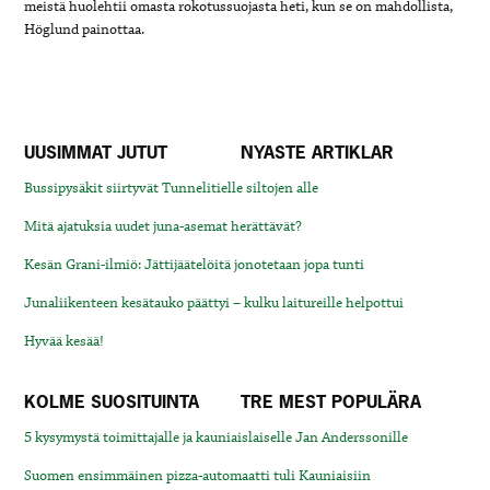
meistä huolehtii omasta rokotussuojasta heti, kun se on mahdollista,
Höglund painottaa.
UUSIMMAT JUTUT
NYASTE ARTIKLAR
Bussipysäkit siirtyvät Tunnelitielle siltojen alle
Mitä ajatuksia uudet juna-asemat herättävät?
Kesän Grani-ilmiö: Jättijäätelöitä jonotetaan jopa tunti
Junaliikenteen kesätauko päättyi – kulku laitureille helpottui
Hyvää kesää!
KOLME SUOSITUINTA
TRE MEST POPULÄRA
5 kysymystä toimittajalle ja kauniaislaiselle Jan Anderssonille
Suomen ensimmäinen pizza-automaatti tuli Kauniaisiin