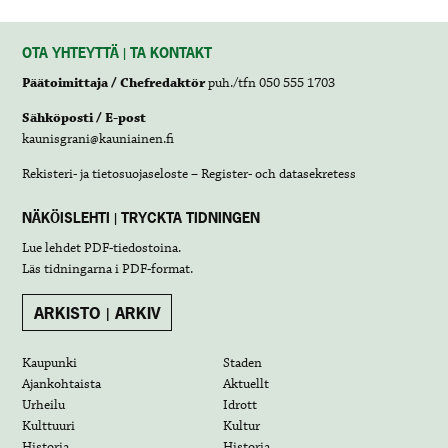
OTA YHTEYTTÄ | TA KONTAKT
Päätoimittaja / Chefredaktör
puh./tfn 050 555 1703
Sähköposti / E-post
kaunisgrani@kauniainen.fi
Rekisteri- ja tietosuojaseloste – Register- och datasekretess
NÄKÖISLEHTI | TRYCKTA TIDNINGEN
Lue lehdet
PDF-tiedostoina
.
Läs tidningarna i
PDF-format
.
ARKISTO | ARKIV
Kaupunki
Staden
Ajankohtaista
Aktuellt
Urheilu
Idrott
Kulttuuri
Kultur
Historia
Historia