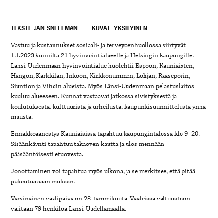
TEKSTI: JAN SNELLMAN
KUVAT: YKSITYINEN
Vastuu ja kustannukset sosiaali- ja terveydenhuollossa siirtyvät
1.1.2023 kunnilta 21 hyvinvointialueelle ja Helsingin kaupungille.
Länsi-Uudenmaan hyvinvointialue huolehtii Espoon, Kauniaisten,
Hangon, Karkkilan, Inkoon, Kirkkonummen, Lohjan, Raaseporin,
Siuntion ja Vihdin alueista. Myös Länsi-Uudenmaan pelastuslaitos
kuuluu alueeseen. Kunnat vastaavat jatkossa sivistyksestä ja
koulutuksesta, kulttuurista ja urheilusta, kaupunkisuunnittelusta ynnä
muusta.
Ennakkoäänestys Kauniaisissa tapahtuu kaupungintalossa klo 9–20.
Sisäänkäynti tapahtuu takaoven kautta ja ulos mennään
pääsääntöisesti etuovesta.
Jonottaminen voi tapahtua myös ulkona, ja se merkitsee, että pitää
pukeutua sään mukaan.
Varsinainen vaalipäivä on 23. tammikuuta. Vaaleissa valtuustoon
valitaan 79 henkilöä Länsi-Uudellamaalla.