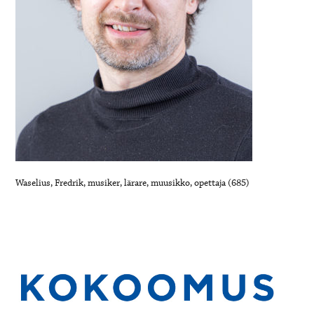
Waselius, Fredrik, musiker, lärare, muusikko, opettaja (685)