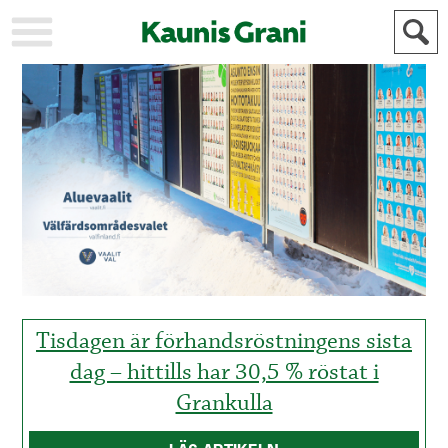
KAUPUNKI
STADEN
AJANKOHTAISTA
AKTUELLT
URHEILU
IDROTT
KULTTUURI
KULTUR
HISTORIA
HISTORIA
YLEINEN
ALLMÄN
FÖR
MAINOSTAJILLE
ANNONSÖRER
Tisdagen är förhandsröstningens sista
dag – hittills har 30,5 % röstat i
Grankulla