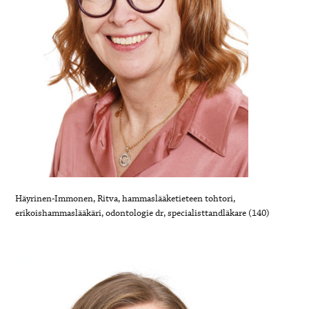
Häyrinen-Immonen, Ritva, hammaslääketieteen tohtori,
erikoishammaslääkäri, odontologie dr, specialisttandläkare (140)