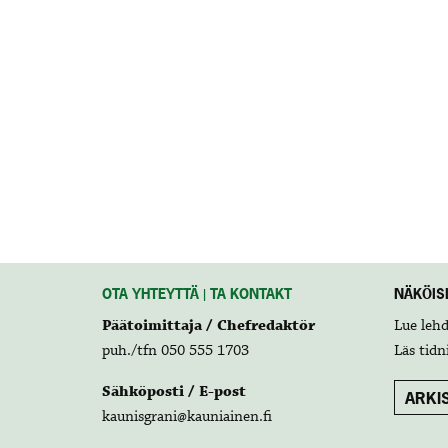
OTA YHTEYTTÄ | TA KONTAKT
NÄKÖISL
Päätoimittaja / Chefredaktör
Lue leh
puh./tfn 050 555 1703
Läs tidn
Sähköposti / E-post
ARKIS
kaunisgrani@kauniainen.fi