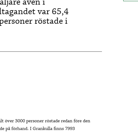
ljare även i
ltagandet var 65,4
ersoner röstade i
alt över 3000 personer röstade redan före den
ade på förhand. I Grankulla finns 7993