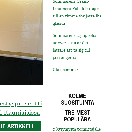
Sommarens Grani-
fenomen: Folk köar upp
till en timme för jättelika
glassar
Sommarens tåguppehåll
är över – nu är det
lättare att ta sig till
perrongerna
Glad sommar!
KOLME
estysprosentti
SUOSITUINTA
4 Kauniaisissa
TRE MEST
POPULÄRA
UE ARTIKKELI
5 kysymystä toimittajalle