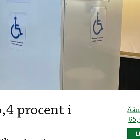
,4 procent i
Ään
65,
L