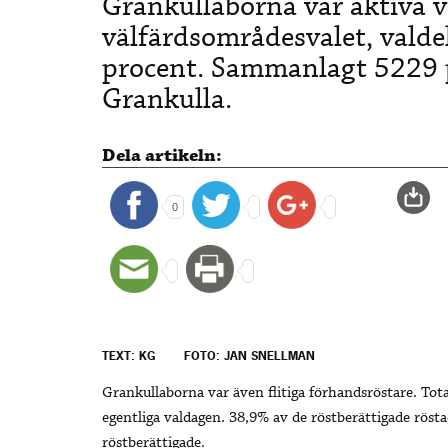
Grankullaborna var aktiva vä
välfärdsområdesvalet, valde
procent. Sammanlagt 5229 p
Grankulla.
Dela artikeln:
0
TEXT: KG
FOTO: JAN SNELLMAN
Grankullaborna var även flitiga förhandsröstare. Tot
egentliga valdagen. 38,9% av de röstberättigade röst
röstberättigade.