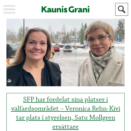
KAUPUNKI
STADEN
AJANKOHTAISTA
AKTUELLT
URHEILU
IDROTT
KULTTUURI
KULTUR
HISTORIA
HISTORIA
YLEINEN
ALLMÄN
FÖR
MAINOSTAJILLE
ANNONSÖRER
SFP har fördelat sina platser i
välfärdsområdet – Veronica Rehn-Kivi
tar plats i styrelsen, Satu Mollgren
ersättare