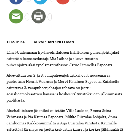
TEKSTI: KG
KUVAT: JAN SNELLMAN
Länsi-Uudenmaan hyvinvointialueen
hallituksen puheenjohtajaksi
esitetään kansanedustaja Mia Laihoa ja aluevaltuuston
puheenjohtajaksi työelämäprofessori Jarno Limnelliä
Espoosta.
Aluevaltuuston 2. ja 3. varapuheenjohtajaksi ovat nousemassa
puolestaan Henrik Vuornos ja Mervi Katainen Espoosta. Kataiselle
esitettävä 3. varapuheenjohtajan tehtävä on jaettu
sosialidemokraattien kanssa ja koskee valtuustokauden jälkimmäistä
puolikasta.
Aluehallituksen jäseniksi esitetään Ville Laaksoa, Emma-Stina
Vehmasta ja Pia Kaumaa
Espoosta, Mikko Piirtolaa Lohjalta, Anna
Sahiluomaa Kirkkonummelta ja Arja Uusitaloa
Vihdistä. Kaumalle
esitettävä jäsenyys on jaettu keskustan kanssa ja koskee jälkimmäistä