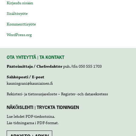
Kirjaudu sisään
Sisältösyöte
Kommenttisyöte
WordPress.org
OTA YHTEYTTÄ | TA KONTAKT
Päätoimittaja / Chefredaktör
puh./tfn 050 555 1703
Sähköposti / E-post
kaunisgrani@kauniainen.fi
Rekisteri- ja tietosuojaseloste – Register- och datasekretess
NÄKÖISLEHTI | TRYCKTA TIDNINGEN
Lue lehdet
PDF-tiedostoina
.
Läs tidningarna i
PDF-format
.