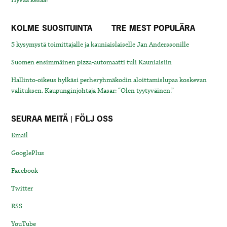
Hyvää kesää!
KOLME SUOSITUINTA
TRE MEST POPULÄRA
5 kysymystä toimittajalle ja kauniaislaiselle Jan Anderssonille
Suomen ensimmäinen pizza-automaatti tuli Kauniaisiin
Hallinto-oikeus hylkäsi perheryhmäkodin aloittamislupaa koskevan
valituksen. Kaupunginjohtaja Masar: “Olen tyytyväinen.”
SEURAA MEITÄ | FÖLJ OSS
Email
GooglePlus
Facebook
Twitter
RSS
YouTube