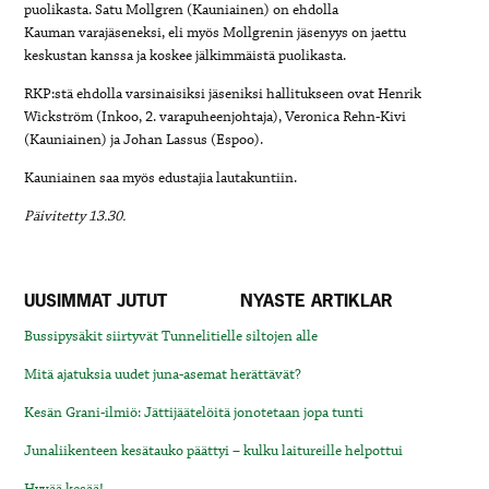
puolikasta.
Satu Mollgren (Kauniainen) on ehdolla
Kauman varajäseneksi, eli myös Mollgrenin jäsenyys on jaettu
keskustan kanssa ja koskee jälkimmäistä puolikasta.
RKP:stä ehdolla varsinaisiksi jäseniksi hallitukseen ovat Henrik
Wickström (Inkoo, 2. varapuheenjohtaja), Veronica Rehn-Kivi
(Kauniainen) ja Johan Lassus (Espoo).
Kauniainen saa myös edustajia lautakuntiin.
Päivitetty 13.30.
UUSIMMAT JUTUT
NYASTE ARTIKLAR
Bussipysäkit siirtyvät Tunnelitielle siltojen alle
Mitä ajatuksia uudet juna-asemat herättävät?
Kesän Grani-ilmiö: Jättijäätelöitä jonotetaan jopa tunti
Junaliikenteen kesätauko päättyi – kulku laitureille helpottui