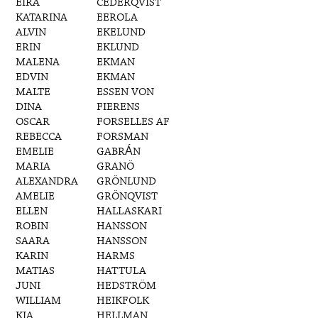
EIRA
CEDERQVIST
KATARINA
EEROLA
ALVIN
EKELUND
ERIN
EKLUND
MALENA
EKMAN
EDVIN
EKMAN
MALTE
ESSEN VON
DINA
FIERENS
OSCAR
FORSELLES AF
REBECCA
FORSMAN
EMELIE
GABRÁN
MARIA
GRANÖ
ALEXANDRA
GRÖNLUND
AMELIE
GRÖNQVIST
ELLEN
HALLASKARI
ROBIN
HANSSON
SAARA
HANSSON
KARIN
HARMS
MATIAS
HATTULA
JUNI
HEDSTRÖM
WILLIAM
HEIKFOLK
KIA
HELLMAN