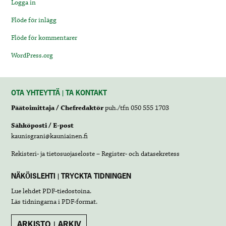
Logga in
Flöde för inlägg
Flöde för kommentarer
WordPress.org
OTA YHTEYTTÄ | TA KONTAKT
Päätoimittaja / Chefredaktör
puh./tfn 050 555 1703
Sähköposti / E-post
kaunisgrani@kauniainen.fi
Rekisteri- ja tietosuojaseloste – Register- och datasekretess
NÄKÖISLEHTI | TRYCKTA TIDNINGEN
Lue lehdet
PDF-tiedostoina
.
Läs tidningarna i
PDF-format
.
ARKISTO | ARKIV