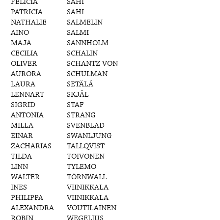
FELICIA
SAHI
PATRICIA
SAHI
NATHALIE
SALMELIN
AINO
SALMI
MAJA
SANNHOLM
CECILIA
SCHALIN
OLIVER
SCHANTZ VON
AURORA
SCHULMAN
LAURA
SETÄLÄ
LENNART
SKJÄL
SIGRID
STAF
ANTONIA
STRANG
MILLA
SVENBLAD
EINAR
SWANLJUNG
ZACHARIAS
TALLQVIST
TILDA
TOIVONEN
LINN
TYLEMO
WALTER
TÖRNWALL
INES
VIINIKKALA
PHILIPPA
VIINIKKALA
ALEXANDRA
VOUTILAINEN
ROBIN
WEGELIUS