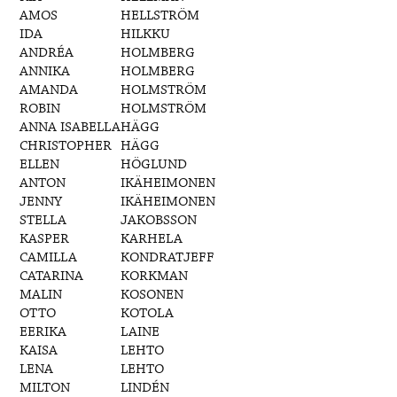
AMOS
HELLSTRÖM
IDA
HILKKU
ANDRÉA
HOLMBERG
ANNIKA
HOLMBERG
AMANDA
HOLMSTRÖM
ROBIN
HOLMSTRÖM
ANNA ISABELLA
HÄGG
CHRISTOPHER
HÄGG
ELLEN
HÖGLUND
ANTON
IKÄHEIMONEN
JENNY
IKÄHEIMONEN
STELLA
JAKOBSSON
KASPER
KARHELA
CAMILLA
KONDRATJEFF
CATARINA
KORKMAN
MALIN
KOSONEN
OTTO
KOTOLA
EERIKA
LAINE
KAISA
LEHTO
LENA
LEHTO
MILTON
LINDÉN