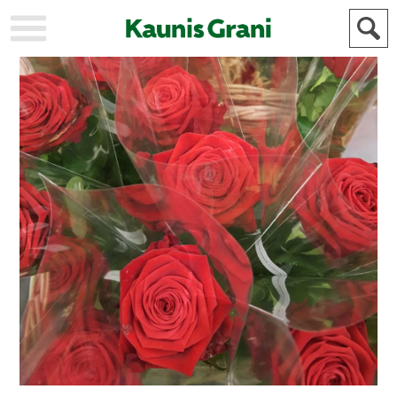
KAUPUNKI
STADEN
AJANKOHTAISTA
AKTUELLT
URHEILU
IDROTT
KULTTUURI
KULTUR
HISTORIA
HISTORIA
YLEINEN
ALLMÄN
FÖR
MAINOSTAJILLE
ANNONSÖRER