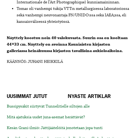
Internationale de l’Art Photographique) kunniamaininnan.
Tomas oli vanhempi tukija VTT:n metallurgisessa laboratoriossa
sekä vanhempi neuvonantaja FN/UNIDO:ssa sekä IAEA;ssa, eli
kansainvälisessä yhteistyössä.
Näyttely koostuu noin 40 valokuvasta. Suurin osa on kooltaan
44×33 cm. Näyttely on avoinna Kauniaisten kirjaston
galleriassa heinäkuussa kirjaston tavallisina aukioloaikoina.
KÄÄNNÖS: JUHANI HEIKKILÄ
UUSIMMAT JUTUT
NYASTE ARTIKLAR
Bussipysäkit siirtyvät Tunnelitielle siltojen alle
Mitä ajatuksia uudet juna-asemat herättävät?
Kesän Grani-ilmiö: Jättijäätelöitä jonotetaan jopa tunti