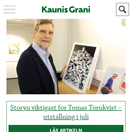
KAUPUNKI
STADEN
AJANKOHTAISTA
AKTUELLT
URHEILU
IDROTT
KULTTUURI
KULTUR
HISTORIA
HISTORIA
YLEINEN
ALLMÄN
FÖR
MAINOSTAJILLE
ANNONSÖRER
Storyn viktigast för Tomas Törnkvist –
utställning i juli
LÄS ARTIKELN