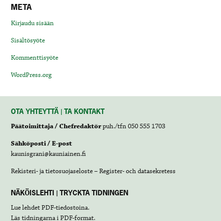
META
Kirjaudu sisään
Sisältösyöte
Kommenttisyöte
WordPress.org
OTA YHTEYTTÄ | TA KONTAKT
Päätoimittaja / Chefredaktör
puh./tfn 050 555 1703
Sähköposti / E-post
kaunisgrani@kauniainen.fi
Rekisteri- ja tietosuojaseloste – Register- och datasekretess
NÄKÖISLEHTI | TRYCKTA TIDNINGEN
Lue lehdet
PDF-tiedostoina
.
Läs tidningarna i
PDF-format
.