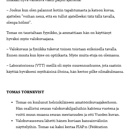
mukaan hyvä valokuva vaatii paljon ajattelua.
– Joskus kun olen palannut kotiin tapahtumasta ja katson kuvaa,
ajattelen ”voihan nenä, että en tullut ajatelleeksi tätä tällä tavalla,
olenpa hölmö”.
Tomas on taustaltaan fyysikko, ja ammattiaan hän on käyttänyt
hyväksi myös valokuvaajana.
– Valokuvaus ja fysiikka tukevat toinen toistaan erikoisella tavalla.
Ennen muuta kun kyse on optiikasta. Myös muita etuja on olemassa.
– Laboratoriossa (VTT) meillä oli myös suurennushuone, jota saatoin
käyttää hyväkseni myöhäisinä iltoina, hän kertoo pilke silmäkulmassa.
TOMAS TÖRNKVIST
Tomas on kuulunut helsinkiläiseen amatöörikuvaajakerhoon.
Hän osallistui seuran valokuvakilpailuihin kahtena vuotena ja
voitti muun muassa seuran mestaruuden ja otti Vuoden kuvan.
Valokuvausseura lähetti hänen kuviaan kansainvälisiin
näyttelyihin. Tomas sai kaksi kertaa FIAP:n (Fédération