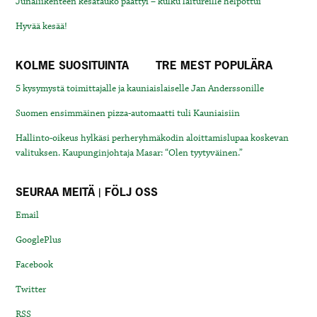
Junaliikenteen kesätauko päättyi – kulku laitureille helpottui
Hyvää kesää!
KOLME SUOSITUINTA
TRE MEST POPULÄRA
5 kysymystä toimittajalle ja kauniaislaiselle Jan Anderssonille
Suomen ensimmäinen pizza-automaatti tuli Kauniaisiin
Hallinto-oikeus hylkäsi perheryhmäkodin aloittamislupaa koskevan
valituksen. Kaupunginjohtaja Masar: “Olen tyytyväinen.”
SEURAA MEITÄ | FÖLJ OSS
Email
GooglePlus
Facebook
Twitter
RSS