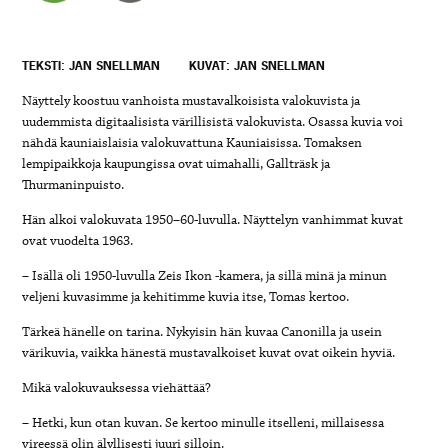
TEKSTI: JAN SNELLMAN
KUVAT: JAN SNELLMAN
Näyttely koostuu vanhoista mustavalkoisista valokuvista ja
uudemmista digitaalisista värillisistä valokuvista. Osassa kuvia voi
nähdä kauniaislaisia valokuvattuna Kauniaisissa. Tomaksen
lempipaikkoja kaupungissa ovat uimahalli, Gallträsk ja
Thurmaninpuisto.
Hän alkoi valokuvata 1950–60-luvulla. Näyttelyn vanhimmat kuvat
ovat vuodelta 1963.
– Isällä oli 1950-luvulla Zeis Ikon -kamera, ja sillä minä ja minun
veljeni kuvasimme ja kehitimme kuvia itse, Tomas kertoo.
Tärkeä hänelle on tarina. Nykyisin hän kuvaa Canonilla ja usein
värikuvia, vaikka hänestä mustavalkoiset kuvat ovat oikein hyviä.
Mikä valokuvauksessa viehättää?
– Hetki, kun otan kuvan. Se kertoo minulle itselleni, millaisessa
vireessä olin älyllisesti juuri silloin.