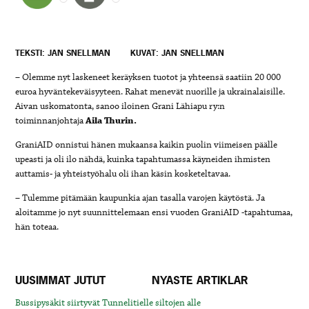
TEKSTI: JAN SNELLMAN
KUVAT: JAN SNELLMAN
– Olemme nyt laskeneet keräyksen tuotot ja yhteensä saatiin 20 000
euroa hyväntekeväisyyteen. Rahat menevät nuorille ja ukrainalaisille.
Aivan uskomatonta, sanoo iloinen Grani Lähiapu ry:n
toiminnanjohtaja
Aila Thurin.
GraniAID onnistui hänen mukaansa kaikin puolin viimeisen päälle
upeasti ja oli ilo nähdä, kuinka tapahtumassa käyneiden ihmisten
auttamis- ja yhteistyöhalu oli ihan käsin kosketeltavaa.
– Tulemme pitämään kaupunkia ajan tasalla varojen käytöstä. Ja
aloitamme jo nyt suunnittelemaan ensi vuoden GraniAID -tapahtumaa,
hän toteaa.
UUSIMMAT JUTUT
NYASTE ARTIKLAR
Bussipysäkit siirtyvät Tunnelitielle siltojen alle