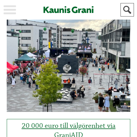
KAUPUNKI
STADEN
AJANKOHTAISTA
AKTUELLT
URHEILU
IDROTT
KULTTUURI
KULTUR
HISTORIA
HISTORIA
YLEINEN
ALLMÄN
FÖR
MAINOSTAJILLE
ANNONSÖRER
20 000 euro till välgörenhet via
GraniAID