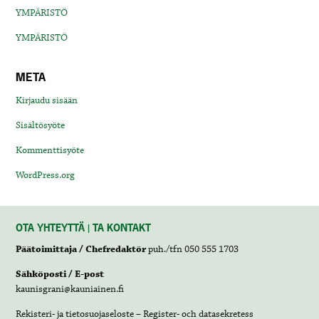
YMPÄRISTÖ
YMPÄRISTÖ
META
Kirjaudu sisään
Sisältösyöte
Kommenttisyöte
WordPress.org
OTA YHTEYTTÄ | TA KONTAKT
Päätoimittaja / Chefredaktör
puh./tfn 050 555 1703
Sähköposti / E-post
kaunisgrani@kauniainen.fi
Rekisteri- ja tietosuojaseloste – Register- och datasekretess