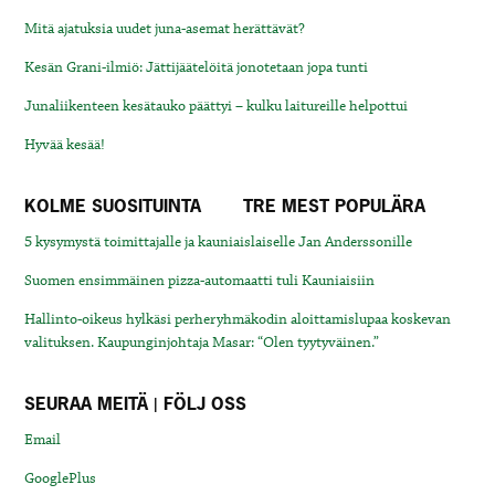
Mitä ajatuksia uudet juna-asemat herättävät?
Kesän Grani-ilmiö: Jättijäätelöitä jonotetaan jopa tunti
Junaliikenteen kesätauko päättyi – kulku laitureille helpottui
Hyvää kesää!
KOLME SUOSITUINTA
TRE MEST POPULÄRA
5 kysymystä toimittajalle ja kauniaislaiselle Jan Anderssonille
Suomen ensimmäinen pizza-automaatti tuli Kauniaisiin
Hallinto-oikeus hylkäsi perheryhmäkodin aloittamislupaa koskevan
valituksen. Kaupunginjohtaja Masar: “Olen tyytyväinen.”
SEURAA MEITÄ | FÖLJ OSS
Email
GooglePlus