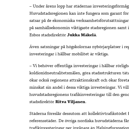
– Under årens lopp har städernas investeringsförmåg
Huvudstadsregionen kan inte fungera som garant för h
satsar på de ekonomiska verksamhetsförutsättninga
på samhällsekonomin viktigaste stadsregionen samt id
Esbos stadsdirektör
Jukka Mäkelä
.
Även satsningar på högskolornas nybörjarplatser i re
investeringar i hållbar mobilitet är viktiga.
– Vi behöver offentliga investeringar i hållbar rörligh
koldioxidneutralitetsmålen, göra stadsstrukturen täta
ökar också regionens attraktionskraft och ökar föret
minskat sin andel i dessa viktiga investeringar. Vi vill
huvudstadsregionens trafikinvesteringar till den gen
stadsdirektör
Ritva Viljanen
.
Städerna föreslår dessutom att kollektivtrafikstödet 
referensstäder. De övriga nordiska huvudstäderna får 
trafikinvesteringar per invånare än Helsingforsregio