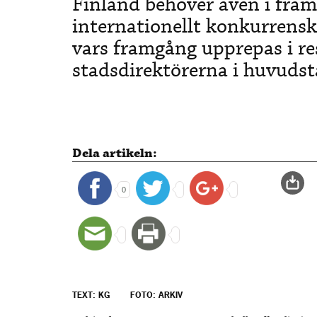
Finland behöver även i fram
internationellt konkurrensk
vars framgång upprepas i re
stadsdirektörerna i huvuds
Dela artikeln:
0
TEXT: KG
FOTO: ARKIV