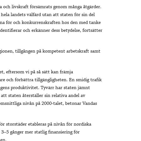
a och livskraft försämrats genom många åtgärder.
ela landets välfärd utan att staten för sin del
rna för och konkurrenskraften hos den med tanke
entifierar och erkänner dess betydelse, fortsätter
gionen, tillgången på kompetent arbetskraft samt
et, eftersom vi på så sätt kan främja
re och förbättra tillgängligheten. En smidig trafik
agens produktivitet. Tyvärr har staten jämnt
 att staten återställer sin relativa andel av
omsnittliga nivån på 2000-talet, betonar Vandas
för storstäder etableras på nivån för nordiska
3–5 gånger mer statlig finansiering för
nen.