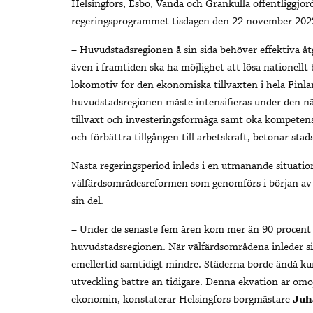
Helsingfors, Esbo, Vanda och Grankulla offentliggjor
regeringsprogrammet tisdagen den 22 november 202
– Huvudstadsregionen å sin sida behöver effektiva åt
även i framtiden ska ha möjlighet att lösa nationel
lokomotiv för den ekonomiska tillväxten i hela Finl
huvudstadsregionen måste intensifieras under den nä
tillväxt och investeringsförmåga samt öka kompeten
och förbättra tillgången till arbetskraft, betonar stad
Nästa regeringsperiod inleds i en utmanande situati
välfärdsområdesreformen som genomförs i början av
sin del.
– Under de senaste fem åren kom mer än 90 procent 
huvudstadsregionen. När välfärdsområdena inleder s
emellertid samtidigt mindre. Städerna borde ändå ku
utveckling bättre än tidigare. Denna ekvation är omöj
ekonomin, konstaterar Helsingfors borgmästare
Juh