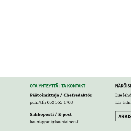
OTA YHTEYTTÄ | TA KONTAKT
NÄKÖISL
Päätoimittaja / Chefredaktör
Lue leh
puh./tfn 050 555 1703
Läs tidn
Sähköposti / E-post
ARKIS
kaunisgrani@kauniainen.fi