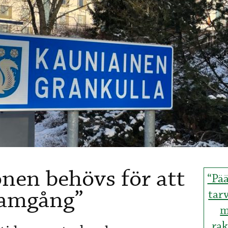
nen behövs för att
“Pä
ramgång”
tar
m
ra