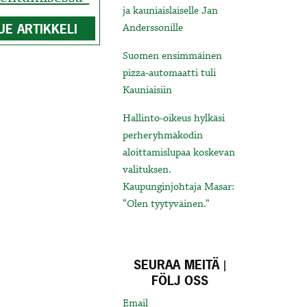
ja kauniaislaiselle Jan
UE ARTIKKELI
Anderssonille
Suomen ensimmäinen
pizza-automaatti tuli
Kauniaisiin
Hallinto-oikeus hylkäsi
perheryhmäkodin
aloittamislupaa koskevan
valituksen.
Kaupunginjohtaja Masar:
“Olen tyytyväinen.”
SEURAA MEITÄ |
FÖLJ OSS
Email