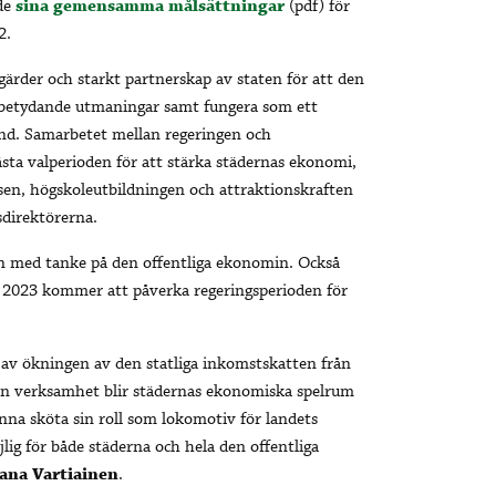
de
sina gemensamma målsättningar
(pdf) för
2.
gärder och starkt partnerskap av staten för att den
lt betydande utmaningar samt fungera som ett
and. Samarbetet mellan regeringen och
sta valperioden för att stärka städernas ekonomi,
sen, högskoleutbildningen och attraktionskraften
sdirektörerna.
on med tanke på den offentliga ekonomin. Också
 2023 kommer att påverka regeringsperioden för
av ökningen av den statliga inkomstskatten från
in verksamhet blir städernas ekonomiska spelrum
nna sköta sin roll som lokomotiv för landets
lig för både städerna och hela den offentliga
ana Vartiainen
.