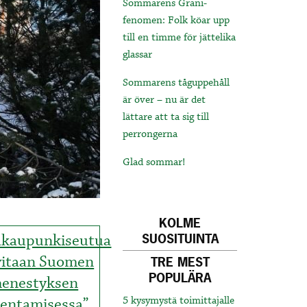
Sommarens Grani-
fenomen: Folk köar upp
till en timme för jättelika
glassar
Sommarens tåguppehåll
är över – nu är det
lättare att ta sig till
perrongerna
Glad sommar!
KOLME
äkaupunkiseutua
SUOSITUINTA
vitaan Suomen
TRE MEST
POPULÄRA
enestyksen
kentamisessa”
5 kysymystä toimittajalle