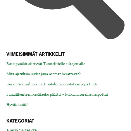
VIIMEISIMMÄT ARTIKKELIT
Bussipysäkit siirtyvät Tunnelitielle siltojen alle
Mitä ajatuksia uudet juna-asemat herättävät?
Kesän Grani-ilmiö: Jättijäätelöitä jonotetaan jopa tunti
Junaliikenteen kesätauko päättyi – kulku laitureille helpottui
Hyvää kesää!
KATEGORIAT
AJANKOHTAISTA