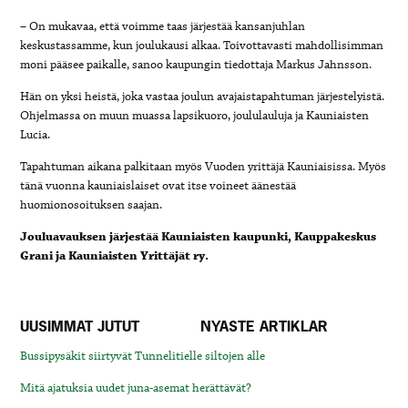
– On mukavaa, että voimme taas järjestää kansanjuhlan
keskustassamme, kun joulukausi alkaa. Toivottavasti mahdollisimman
moni pääsee paikalle, sanoo kaupungin tiedottaja Markus Jahnsson.
Hän on yksi heistä, joka vastaa joulun avajaistapahtuman järjestelyistä.
Ohjelmassa on muun muassa lapsikuoro, joululauluja ja Kauniaisten
Lucia.
Tapahtuman aikana palkitaan myös Vuoden yrittäjä Kauniaisissa. Myös
tänä vuonna kauniaislaiset ovat itse voineet äänestää
huomionosoituksen saajan.
Jouluavauksen järjestää Kauniaisten kaupunki, Kauppakeskus
Grani ja Kauniaisten Yrittäjät ry.
UUSIMMAT JUTUT
NYASTE ARTIKLAR
Bussipysäkit siirtyvät Tunnelitielle siltojen alle
Mitä ajatuksia uudet juna-asemat herättävät?