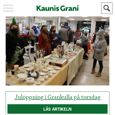
KAUPUNKI
STADEN
AJANKOHTAISTA
AKTUELLT
URHEILU
IDROTT
KULTTUURI
KULTUR
HISTORIA
HISTORIA
YLEINEN
ALLMÄN
FÖR
MAINOSTAJILLE
ANNONSÖRER
Julöppning i Grankulla på torsdag
LÄS ARTIKELN