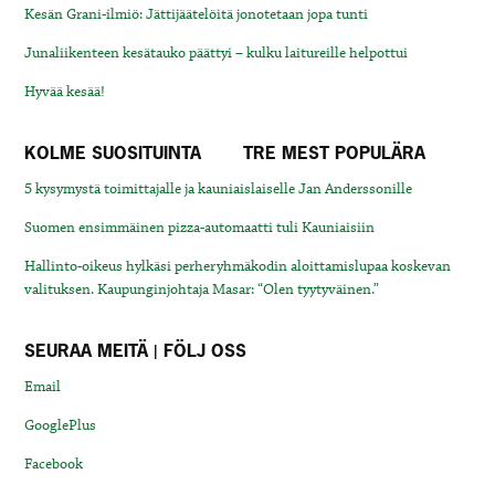
Kesän Grani-ilmiö: Jättijäätelöitä jonotetaan jopa tunti
Junaliikenteen kesätauko päättyi – kulku laitureille helpottui
Hyvää kesää!
KOLME SUOSITUINTA
TRE MEST POPULÄRA
5 kysymystä toimittajalle ja kauniaislaiselle Jan Anderssonille
Suomen ensimmäinen pizza-automaatti tuli Kauniaisiin
Hallinto-oikeus hylkäsi perheryhmäkodin aloittamislupaa koskevan
valituksen. Kaupunginjohtaja Masar: “Olen tyytyväinen.”
SEURAA MEITÄ | FÖLJ OSS
Email
GooglePlus
Facebook