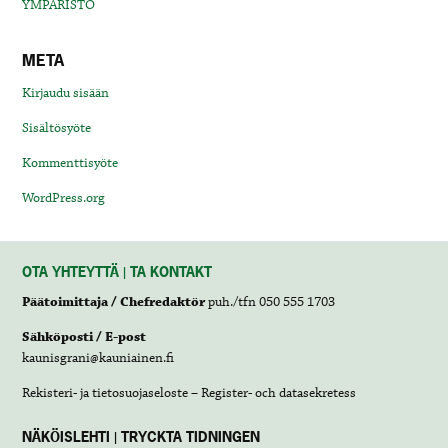
YMPÄRISTÖ
META
Kirjaudu sisään
Sisältösyöte
Kommenttisyöte
WordPress.org
OTA YHTEYTTÄ | TA KONTAKT
Päätoimittaja / Chefredaktör
puh./tfn 050 555 1703
Sähköposti / E-post
kaunisgrani@kauniainen.fi
Rekisteri- ja tietosuojaseloste – Register- och datasekretess
NÄKÖISLEHTI | TRYCKTA TIDNINGEN