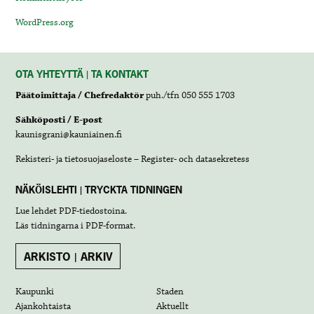
WordPress.org
OTA YHTEYTTÄ | TA KONTAKT
Päätoimittaja / Chefredaktör
puh./tfn 050 555 1703
Sähköposti / E-post
kaunisgrani@kauniainen.fi
Rekisteri- ja tietosuojaseloste – Register- och datasekretess
NÄKÖISLEHTI | TRYCKTA TIDNINGEN
Lue lehdet
PDF-tiedostoina
.
Läs tidningarna i
PDF-format
.
ARKISTO | ARKIV
Kaupunki
Staden
Ajankohtaista
Aktuellt