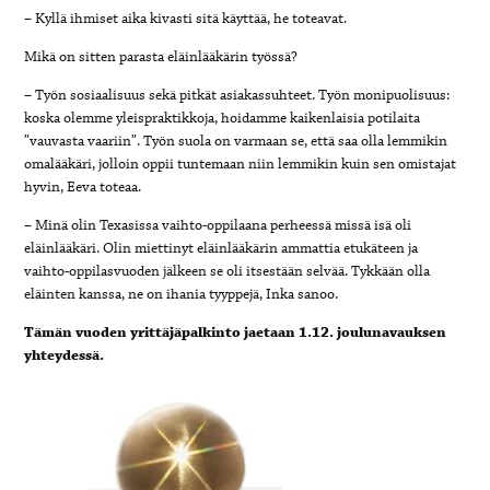
– Kyllä ihmiset aika kivasti sitä käyttää, he toteavat.
Mikä on sitten parasta eläinlääkärin työssä?
– Työn sosiaalisuus sekä pitkät asiakassuhteet. Työn monipuolisuus:
koska olemme yleispraktikkoja, hoidamme kaikenlaisia potilaita
”vauvasta vaariin”. Työn suola on varmaan se, että saa olla lemmikin
omalääkäri, jolloin oppii tuntemaan niin lemmikin kuin sen omistajat
hyvin, Eeva toteaa.
– Minä olin Texasissa vaihto-oppilaana perheessä missä isä oli
eläinlääkäri. Olin miettinyt eläinlääkärin ammattia etukäteen ja
vaihto-oppilasvuoden jälkeen se oli itsestään selvää. Tykkään olla
eläinten kanssa, ne on ihania tyyppejä, Inka sanoo.
Tämän vuoden yrittäjäpalkinto jaetaan 1.12. joulunavauksen
yhteydessä.