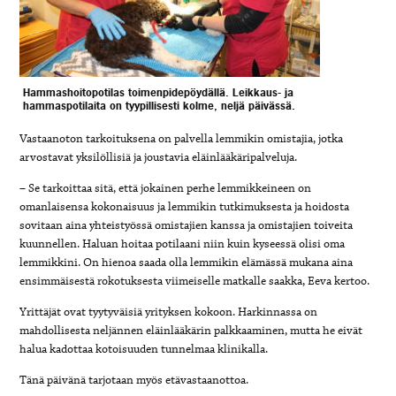
Hammashoitopotilas toimenpidepöydällä. Leikkaus- ja
hammaspotilaita on tyypillisesti kolme, neljä päivässä.
Vastaanoton tarkoituksena on palvella lemmikin omistajia, jotka
arvostavat yksilöllisiä ja joustavia eläinlääkäripalveluja.
– Se tarkoittaa sitä, että jokainen perhe lemmikkeineen on
omanlaisensa kokonaisuus ja lemmikin tutkimuksesta ja hoidosta
sovitaan aina yhteistyössä omistajien kanssa ja omistajien toiveita
kuunnellen. Haluan hoitaa potilaani niin kuin kyseessä olisi oma
lemmikkini. On hienoa saada olla lemmikin elämässä mukana aina
ensimmäisestä rokotuksesta viimeiselle matkalle saakka, Eeva kertoo.
Yrittäjät ovat tyytyväisiä yrityksen kokoon. Harkinnassa on
mahdollisesta neljännen eläinlääkärin palkkaaminen, mutta he eivät
halua kadottaa kotoisuuden tunnelmaa klinikalla.
Tänä päivänä tarjotaan myös etävastaanottoa.