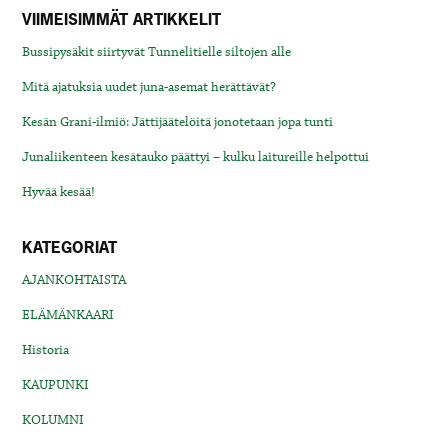
VIIMEISIMMÄT ARTIKKELIT
Bussipysäkit siirtyvät Tunnelitielle siltojen alle
Mitä ajatuksia uudet juna-asemat herättävät?
Kesän Grani-ilmiö: Jättijäätelöitä jonotetaan jopa tunti
Junaliikenteen kesätauko päättyi – kulku laitureille helpottui
Hyvää kesää!
KATEGORIAT
AJANKOHTAISTA
ELÄMÄNKAARI
Historia
KAUPUNKI
KOLUMNI