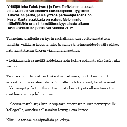
Yrittäjät Inka Falck (vas.) ja Eeva Teräväinen toteavat,
että Grani on varsinainen koirakaupunki. Tyypillisin
asiakas on perhe, jossa yhtenä perheenjäsenenä on
koira. Kanta-asiakkaita on paljon. Molemmille
eläinlääkärin ura oli itsestäänselvyys alusta alkaen.
Tassuaseman he perustivat vuonna 2015.
Tunnelma klinikalla on hyvin rauhallinen kun voittohaastattelu
tehdään, vaikka asiakkaita tulee ja menee ja toimenpidepöydälle pääsee
heti haastattelun jälkeen yksi hammaspotilas.
– Leikkaussalissa meillä hoidetaan noin kolme potilasta päivässä, Inka
kertoo.
Tassuasemalla hoidetaan kaikenlaisia eläimiä, mutta koirat ovat
selvästi suurin asiakasryhmä. Sen jälkeen tulee kissat, kanit, marsut,
pikkujyrsijät ja fretit. Eksoottisimmat eläimet, joita ollaan hoidettu
ovat kääpiösiili ja kilpikonna.
– Yleensä matelijat ja linnut ohjataan eteenpäin niihin perehtyneille
kollegoille, onneksi sellaisiakin löytyy, Eeva kertoo.
Klinikka tarjoaa monipuolisia palveluja.