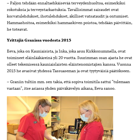
– Paljon tehdään ennaltaehkäisevää terveydenhuoltoa, esimerkiksi
rokotuksia ja terveystarkastuksia. Tavallisimmat sairaudet ovat
korvatulehdukset, ihotulehdukset, äkilliset vatsataudit ja ontumiset.
Hammashoitoa, esimerkiksi hammaskiven poistoa, tehdään päivittäin,
he toteavat.
Yrittäjiä Granissa vuodesta 2015
Eeva, joka on Kauniaisista, ja Inka, joka asuu Kirkkonummella, ovat
toimineet eläinlääkäreinä yli 20 vuotta. Suurimman osan ajasta he ovat
olleet tekemisessä kauniaislaisten eläintenomistajien kanssa. Vuonna
2015 he avasivat yhdessä Tassuaseman ja ovat tyytyväisiä päätökseen.
– Graniin tultiin mm. sen takia, että sopiva toimitila sattui ”tulemaan
vastaan”, itse asiassa yhden päiväkävelyn aikana, Eeva sanoo.