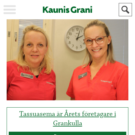
KAUPUNKI
STADEN
AJANKOHTAISTA
AKTUELLT
URHEILU
IDROTT
KULTTUURI
KULTUR
HISTORIA
HISTORIA
YLEINEN
ALLMÄN
FÖR
MAINOSTAJILLE
ANNONSÖRER
Tassuasema är Årets företagare i
Grankulla