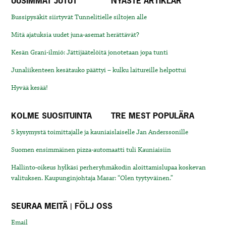
UUSIMMAT JUTUT
NYASTE ARTIKLAR
Bussipysäkit siirtyvät Tunnelitielle siltojen alle
Mitä ajatuksia uudet juna-asemat herättävät?
Kesän Grani-ilmiö: Jättijäätelöitä jonotetaan jopa tunti
Junaliikenteen kesätauko päättyi – kulku laitureille helpottui
Hyvää kesää!
KOLME SUOSITUINTA
TRE MEST POPULÄRA
5 kysymystä toimittajalle ja kauniaislaiselle Jan Anderssonille
Suomen ensimmäinen pizza-automaatti tuli Kauniaisiin
Hallinto-oikeus hylkäsi perheryhmäkodin aloittamislupaa koskevan
valituksen. Kaupunginjohtaja Masar: “Olen tyytyväinen.”
SEURAA MEITÄ | FÖLJ OSS
Email