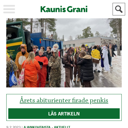
KAUPUNKI
STADEN
AJANKOHTAISTA
AKTUELLT
URHEILU
IDROTT
KULTTUURI
KULTUR
HISTORIA
HISTORIA
YLEINEN
ALLMÄN
FÖR
MAINOSTAJILLE
ANNONSÖRER
Årets abiturienter firade penkis
LÄS ARTIKELN
9.2.2023
|
AJANKOHTAISTA - AKTUELLT