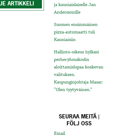
UE ARTIKKELI
ja kauniaislaiselle Jan
Anderssonille
Suomen ensimmäinen
pizza-automaatti tuli
Kauniaisiin
Hallinto-oikeus hylkäsi
perheryhmäkodin
aloittamislupaa koskevan
valituksen.
Kaupunginjohtaja Masar:
“Olen tyytyväinen.”
SEURAA MEITÄ |
FÖLJ OSS
Email