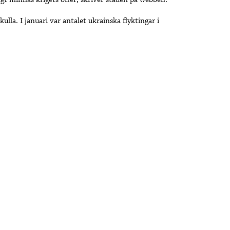
gt minnas krigets offer, skriver staden på webben.
ulla. I januari var antalet ukrainska flyktingar i