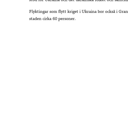
stöd för Ukraina och det ukrainska folket och samtidi
Flyktingar som flytt kriget i Ukraina bor också i Grank
staden cirka 60 personer.