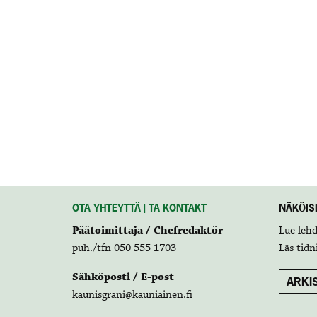
OTA YHTEYTTÄ | TA KONTAKT
NÄKÖISL
Päätoimittaja / Chefredaktör
Lue leh
puh./tfn 050 555 1703
Läs tidn
Sähköposti / E-post
ARKIS
kaunisgrani@kauniainen.fi