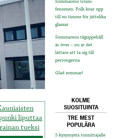
Sommarens Grani-
fenomen: Folk köar upp
till en timme för jättelika
glassar
Sommarens tåguppehåll
är över – nu är det
lättare att ta sig till
perrongerna
Glad sommar!
KOLME
Kauniaisten
SUOSITUINTA
punki liputtaa
TRE MEST
POPULÄRA
rainan tueksi
5 kysymystä toimittajalle