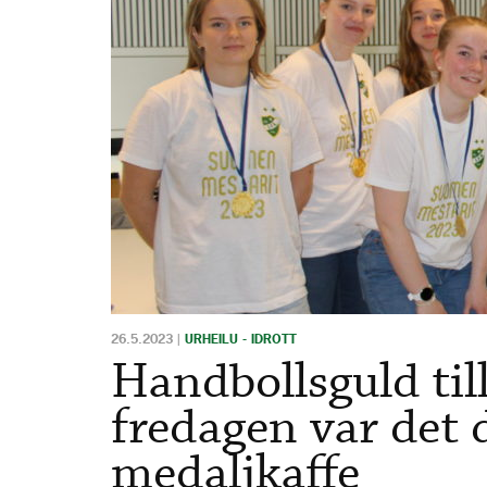
26.5.2023
|
URHEILU - IDROTT
Handbollsguld til
fredagen var det 
medaljkaffe