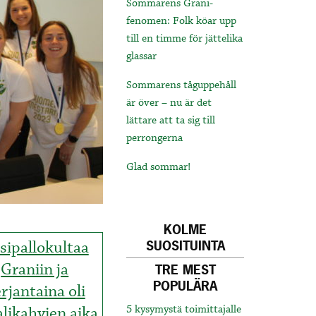
Sommarens Grani-
fenomen: Folk köar upp
till en timme för jättelika
glassar
Sommarens tåguppehåll
är över – nu är det
lättare att ta sig till
perrongerna
Glad sommar!
KOLME
sipallokultaa
SUOSITUINTA
Graniin ja
TRE MEST
POPULÄRA
rjantaina oli
likahvien aika
5 kysymystä toimittajalle