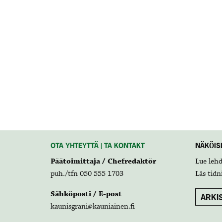
OTA YHTEYTTÄ | TA KONTAKT
NÄKÖISL
Päätoimittaja / Chefredaktör
Lue leh
puh./tfn 050 555 1703
Läs tidn
Sähköposti / E-post
ARKIS
kaunisgrani@kauniainen.fi