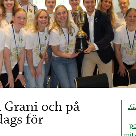
l Grani och på
Kä
dags för
pe
mita