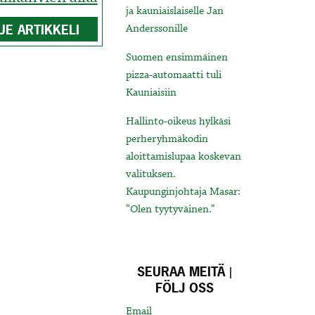
ja kauniaislaiselle Jan
UE ARTIKKELI
Anderssonille
Suomen ensimmäinen
pizza-automaatti tuli
Kauniaisiin
Hallinto-oikeus hylkäsi
perheryhmäkodin
aloittamislupaa koskevan
valituksen.
Kaupunginjohtaja Masar:
“Olen tyytyväinen.”
SEURAA MEITÄ |
FÖLJ OSS
Email