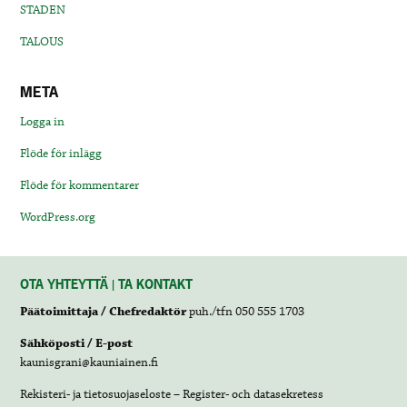
STADEN
TALOUS
META
Logga in
Flöde för inlägg
Flöde för kommentarer
WordPress.org
OTA YHTEYTTÄ | TA KONTAKT
Päätoimittaja / Chefredaktör
puh./tfn 050 555 1703
Sähköposti / E-post
kaunisgrani@kauniainen.fi
Rekisteri- ja tietosuojaseloste – Register- och datasekretess