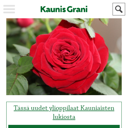
KAUPUNKI
STADEN
AJANKOHTAISTA
AKTUELLT
URHEILU
IDROTT
KULTTUURI
KULTUR
HISTORIA
HISTORIA
YLEINEN
ALLMÄN
FÖR
MAINOSTAJILLE
ANNONSÖRER
Tässä uudet ylioppilaat Kauniaisten
lukiosta