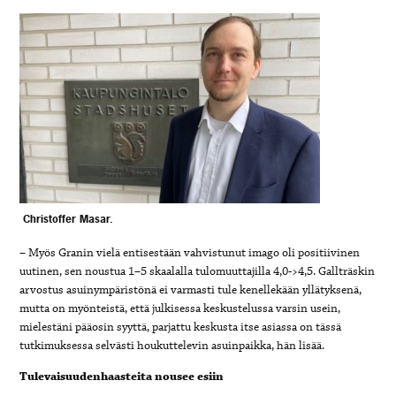
Christoffer Masar.
– Myös Granin vielä entisestään vahvistunut imago oli positiivinen
uutinen, sen noustua 1–5 skaalalla tulomuuttajilla 4,0->4,5. Gallträskin
arvostus asuinympäristönä ei varmasti tule kenellekään yllätyksenä,
mutta on myönteistä, että julkisessa keskustelussa varsin usein,
mielestäni pääosin syyttä, parjattu keskusta itse asiassa on tässä
tutkimuksessa selvästi houkuttelevin asuinpaikka, hän lisää.
Tulevaisuudenhaasteita nousee esiin