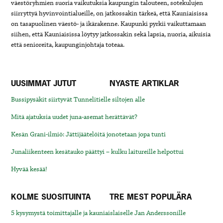
väestöryhmien suoria vaikutuksia kaupungin talouteen, sotekulujen
siirryttyä hyvinvointialueille, on jatkossakin tärkeä, että Kauniaisissa
on tasapuolinen väestö- ja ikärakenne. Kaupunki pyrkii vaikuttamaan
siihen, että Kauniaisissa löytyy jatkossakin sekä lapsia, nuoria, aikuisia
että senioreita, kaupunginjohtaja toteaa.
UUSIMMAT JUTUT
NYASTE ARTIKLAR
Bussipysäkit siirtyvät Tunnelitielle siltojen alle
Mitä ajatuksia uudet juna-asemat herättävät?
Kesän Grani-ilmiö: Jättijäätelöitä jonotetaan jopa tunti
Junaliikenteen kesätauko päättyi – kulku laitureille helpottui
Hyvää kesää!
KOLME SUOSITUINTA
TRE MEST POPULÄRA
5 kysymystä toimittajalle ja kauniaislaiselle Jan Anderssonille