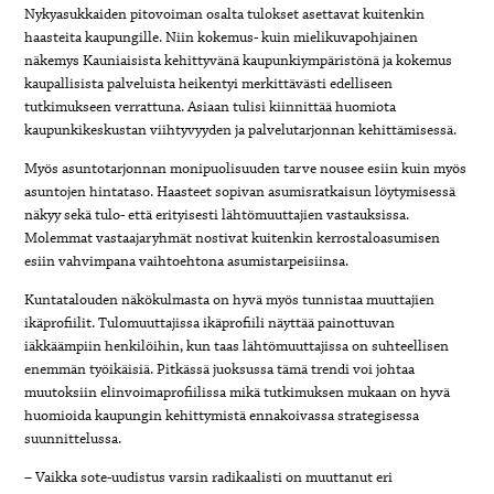
Nykyasukkaiden pitovoiman osalta tulokset asettavat kuitenkin
haasteita kaupungille. Niin kokemus- kuin mielikuvapohjainen
näkemys Kauniaisista kehittyvänä kaupunkiympäristönä ja kokemus
kaupallisista palveluista heikentyi merkittävästi edelliseen
tutkimukseen verrattuna. Asiaan tulisi kiinnittää huomiota
kaupunkikeskustan viihtyvyyden ja palvelutarjonnan kehittämisessä.
Myös asuntotarjonnan monipuolisuuden tarve nousee esiin kuin myös
asuntojen hintataso. Haasteet sopivan asumisratkaisun löytymisessä
näkyy sekä tulo- että erityisesti lähtömuuttajien vastauksissa.
Molemmat vastaajaryhmät nostivat kuitenkin kerrostaloasumisen
esiin vahvimpana vaihtoehtona asumistarpeisiinsa.
Kuntatalouden näkökulmasta on hyvä myös tunnistaa muuttajien
ikäprofiilit. Tulomuuttajissa ikäprofiili näyttää painottuvan
iäkkäämpiin henkilöihin, kun taas lähtömuuttajissa on suhteellisen
enemmän työikäisiä. Pitkässä juoksussa tämä trendi voi johtaa
muutoksiin elinvoimaprofiilissa mikä tutkimuksen mukaan on hyvä
huomioida kaupungin kehittymistä ennakoivassa strategisessa
suunnittelussa.
– Vaikka sote-uudistus varsin radikaalisti on muuttanut eri