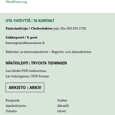
WordPress.org
OTA YHTEYTTÄ | TA KONTAKT
Päätoimittaja / Chefredaktör
puh./tfn 050 555 1703
Sähköposti / E-post
kaunisgrani@kauniainen.fi
Rekisteri- ja tietosuojaseloste – Register- och datasekretess
NÄKÖISLEHTI | TRYCKTA TIDNINGEN
Lue lehdet
PDF-tiedostoina
.
Läs tidningarna i
PDF-format
.
ARKISTO | ARKIV
Kaupunki
Staden
Ajankohtaista
Aktuellt
Urheilu
Idrott