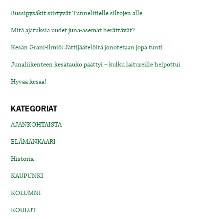
Bussipysäkit siirtyvät Tunnelitielle siltojen alle
Mitä ajatuksia uudet juna-asemat herättävät?
Kesän Grani-ilmiö: Jättijäätelöitä jonotetaan jopa tunti
Junaliikenteen kesätauko päättyi – kulku laitureille helpottui
Hyvää kesää!
KATEGORIAT
AJANKOHTAISTA
ELÄMÄNKAARI
Historia
KAUPUNKI
KOLUMNI
KOULUT