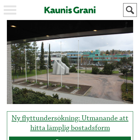
KAUPUNKI
STADEN
AJANKOHTAISTA
AKTUELLT
URHEILU
IDROTT
KULTTUURI
KULTUR
HISTORIA
HISTORIA
YLEINEN
ALLMÄN
FÖR
MAINOSTAJILLE
ANNONSÖRER
Ny flyttundersökning: Utmanande att
hitta lämplig bostadsform