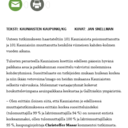
TEKSTI: KAUNIAISTEN KAUPUNKI/KG
KUVAT: JAN SNELLMAN
Uuteen tutkimukseen haastateltiin 101 Kauniaisista poismuuttanutta
ja 101 Kauniaisiin muuttanutta henkilöä viimeisen kahden-kolmen
vuoden aikana.
Tulosten perusteella Kauniainen koettiin edelleen pääosin hyvänä
paikkana asua ja paikkakunnan suosittelu vahvistui molemmissa
kohderyhmissä. Suositteluaste on tutkijoiden mukaan huikean korkea
ja niin ikään vetovoima/imago on heidän mukaansa Kauniaisten
selkeitä vahvuuksia. Molemmat vastaajaryhmät kokevat
houkuttelevimpana asuinpaikkana keskustaa ja Gallträskin ympäristöä.
– Olen erittäin iloinen siitä, että Kauniaisten jo edellisessä
muuttajatutkimuksessa erittäin korkea suositteluindeksi
(tulomuuttajilla 99 % ja lähtömuuttajilla 94 %) on noussut entistä
korkeammaksi, ollen tulomuuttajilla 100 % ja lähtömuuttajillakin
95 %, kaupunginjohtaja
Christoffer Masar
kommentoi tutkimusta.