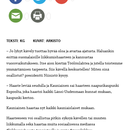
TEKSTI: KG
KUVAT: ARKISTO
– Jo lyhyt kävely tuottaa hyvää oloa ja avartaa ajatusta. Haluankin
esittää suomalaisille liikkumishaasteen ja kannustaa
vuorovaikutukseen. Itse aion kiertää Töölönlahtea ja jutella toistemme
ymmärtämisen tarpeesta. Siis kävellä keskustellen! Miten sinä
osallistut? presidentti Niinistö kysyy.
– Haaste leviää seudulla ja Kauniainen sai haasteen naapurikaupunki
Espoolta, joka haastoi kaikki Länsi-Uudenmaan kunnat mukaan,
kaupunki kertoo.
Kauniainen haastaa nyt kaikki kauniaislaiset mukaan.
Haasteeseen voi osallistua pitkin syksyä kävellen tai muuten
liikkumalla sekä haastaa muita sosiaalisessa mediassa