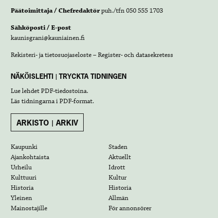
Päätoimittaja / Chefredaktör
puh./tfn 050 555 1703
Sähköposti / E-post
kaunisgrani@kauniainen.fi
Rekisteri- ja tietosuojaseloste – Register- och datasekretess
NÄKÖISLEHTI | TRYCKTA TIDNINGEN
Lue lehdet
PDF-tiedostoina
.
Läs tidningarna i
PDF-format
.
ARKISTO | ARKIV
Kaupunki
Staden
Ajankohtaista
Aktuellt
Urheilu
Idrott
Kulttuuri
Kultur
Historia
Historia
Yleinen
Allmän
Mainostajille
För annonsörer