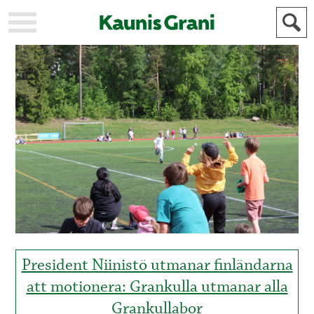
KAUPUNKI
STADEN
AJANKOHTAISTA
AKTUELLT
URHEILU
IDROTT
KULTTUURI
KULTUR
HISTORIA
HISTORIA
YLEINEN
ALLMÄN
FÖR
MAINOSTAJILLE
ANNONSÖRER
President Niinistö utmanar finländarna
att motionera: Grankulla utmanar alla
Grankullabor