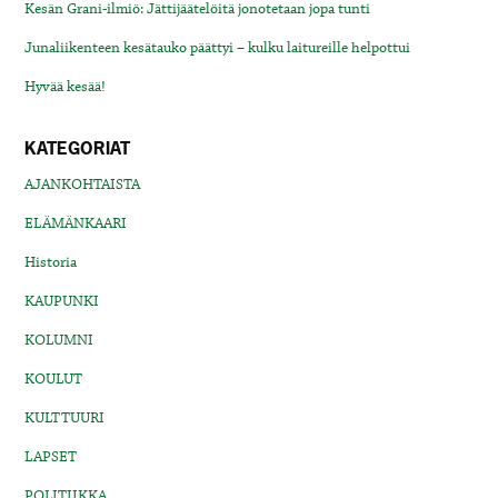
Kesän Grani-ilmiö: Jättijäätelöitä jonotetaan jopa tunti
Junaliikenteen kesätauko päättyi – kulku laitureille helpottui
Hyvää kesää!
KATEGORIAT
AJANKOHTAISTA
ELÄMÄNKAARI
Historia
KAUPUNKI
KOLUMNI
KOULUT
KULTTUURI
LAPSET
POLITIIKKA