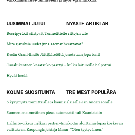
#liikkumishaaste-tunnisteella ja myös #graniliikkuu.
UUSIMMAT JUTUT
NYASTE ARTIKLAR
Bussipysäkit siirtyvät Tunnelitielle siltojen alle
Mitä ajatuksia uudet juna-asemat herättävät?
Kesän Grani-ilmiö: Jättijäätelöitä jonotetaan jopa tunti
Junaliikenteen kesätauko päättyi – kulku laitureille helpottui
Hyvää kesää!
KOLME SUOSITUINTA
TRE MEST POPULÄRA
5 kysymystä toimittajalle ja kauniaislaiselle Jan Anderssonille
Suomen ensimmäinen pizza-automaatti tuli Kauniaisiin
Hallinto-oikeus hylkäsi perheryhmäkodin aloittamislupaa koskevan
valituksen. Kaupunginjohtaja Masar: “Olen tyytyväinen.”