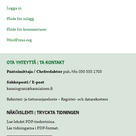
Logga in
Flöde för inlägg
Flöde för kommentarer
WordPress.org
OTA YHTEYTTÄ | TA KONTAKT
Päätoimittaja / Chefredaktör
puh./tfn 050 555 1703
Sähköposti / E-post
kaunisgrani@kauniainen.fi
Rekisteri- ja tietosuojaseloste – Register- och datasekretess
NÄKÖISLEHTI | TRYCKTA TIDNINGEN
Lue lehdet
PDF-tiedostoina
.
Läs tidningarna i
PDF-format
.