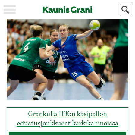
KAUPUNKI
STADEN
AJANKOHTAISTA
AKTUELLT
URHEILU
IDROTT
KULTTUURI
KULTUR
HISTORIA
HISTORIA
YLEINEN
ALLMÄN
FÖR
MAINOSTAJILLE
ANNONSÖRER
Grankulla IFK:n käsipallon
edustusjoukkueet kärkikahinoissa