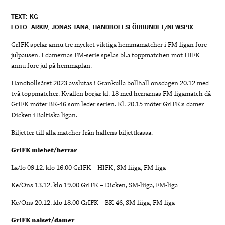
TEXT: KG
FOTO: ARKIV, JONAS TANA, HANDBOLLSFÖRBUNDET/NEWSPIX
GrIFK spelar ännu tre mycket viktiga hemmamatcher i FM-ligan före
julpausen. I damernas FM-serie spelas bl.a toppmatchen mot HIFK
ännu före jul på hemmaplan.
Handbollsåret 2023 avslutas i Grankulla bollhall onsdagen 20.12 med
två toppmatcher. Kvällen börjar kl. 18 med herrarnas FM-ligamatch då
GrIFK möter BK-46 som leder serien. Kl. 20.15 möter GrIFK:s damer
Dicken i Baltiska ligan.
Biljetter till alla matcher från hallens biljettkassa.
GrIFK miehet/herrar
La/lö 09.12. klo 16.00 GrIFK – HIFK, SM-liiga, FM-liga
Ke/Ons 13.12. klo 19.00 GrIFK – Dicken, SM-liiga, FM-liga
Ke/Ons 20.12. klo 18.00 GrIFK – BK-46, SM-liiga, FM-liga
GrIFK naiset/damer