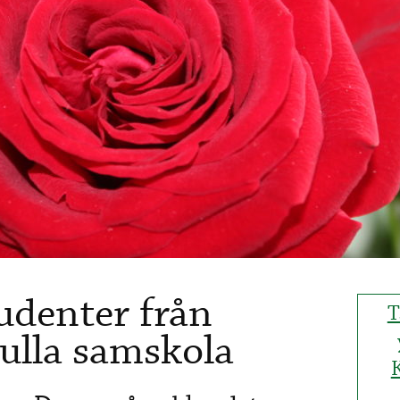
udenter från
T
ulla samskola