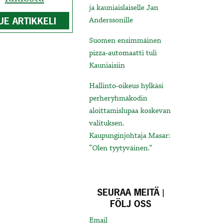
ja kauniaislaiselle Jan
UE ARTIKKELI
Anderssonille
Suomen ensimmäinen
pizza-automaatti tuli
Kauniaisiin
Hallinto-oikeus hylkäsi
perheryhmäkodin
aloittamislupaa koskevan
valituksen.
Kaupunginjohtaja Masar:
“Olen tyytyväinen.”
SEURAA MEITÄ |
FÖLJ OSS
Email