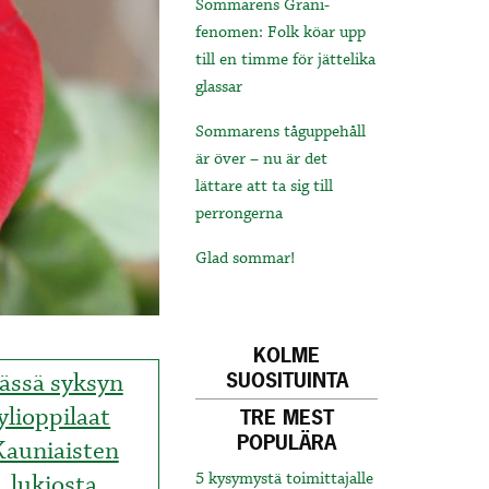
Sommarens Grani-
fenomen: Folk köar upp
till en timme för jättelika
glassar
Sommarens tåguppehåll
är över – nu är det
lättare att ta sig till
perrongerna
Glad sommar!
KOLME
ässä syksyn
SUOSITUINTA
ylioppilaat
TRE MEST
POPULÄRA
Kauniaisten
lukiosta
5 kysymystä toimittajalle