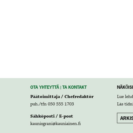
OTA YHTEYTTÄ | TA KONTAKT
NÄKÖISL
Päätoimittaja / Chefredaktör
Lue leh
puh./tfn 050 555 1703
Läs tidn
Sähköposti / E-post
ARKIS
kaunisgrani@kauniainen.fi