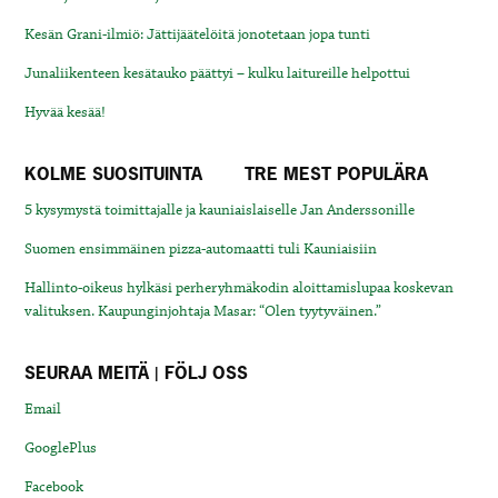
Kesän Grani-ilmiö: Jättijäätelöitä jonotetaan jopa tunti
Junaliikenteen kesätauko päättyi – kulku laitureille helpottui
Hyvää kesää!
KOLME SUOSITUINTA
TRE MEST POPULÄRA
5 kysymystä toimittajalle ja kauniaislaiselle Jan Anderssonille
Suomen ensimmäinen pizza-automaatti tuli Kauniaisiin
Hallinto-oikeus hylkäsi perheryhmäkodin aloittamislupaa koskevan
valituksen. Kaupunginjohtaja Masar: “Olen tyytyväinen.”
SEURAA MEITÄ | FÖLJ OSS
Email
GooglePlus
Facebook