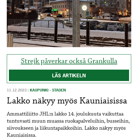
Strejk påverkar också Grankulla
LÄS ARTIKELN
11.12.2023
|
KAUPUNKI - STADEN
Lakko näkyy myös Kauniaisissa
Ammattiliitto JHL:n lakko 14. joulukuuta vaikuttaa
tuntuvasti muun muassa ruokapalveluihin, busseihin,
siivoukseen ja liikuntapaikkoihin. Lakko näkyy myös
Kauniaisissa.