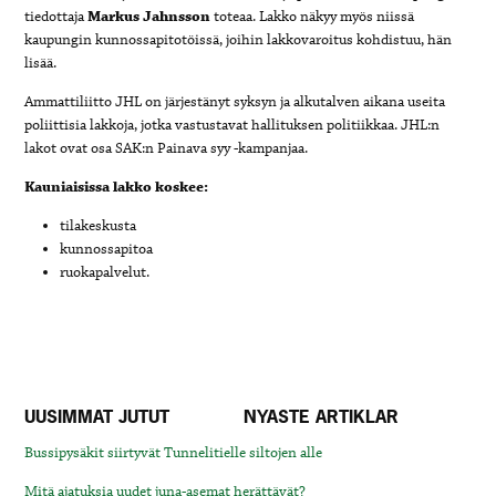
tiedottaja
Markus Jahnsson
toteaa. Lakko näkyy myös niissä
kaupungin kunnossapitotöissä, joihin lakkovaroitus kohdistuu, hän
lisää.
Ammattiliitto JHL on järjestänyt syksyn ja alkutalven aikana useita
poliittisia lakkoja, jotka vastustavat hallituksen politiikkaa.
JHL:n
lakot ovat osa SAK:n Painava syy -kampanjaa.
Kauniaisissa lakko koskee:
tilakeskusta
kunnossapitoa
ruokapalvelut.
UUSIMMAT JUTUT
NYASTE ARTIKLAR
Bussipysäkit siirtyvät Tunnelitielle siltojen alle
Mitä ajatuksia uudet juna-asemat herättävät?