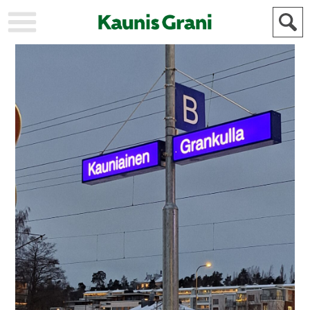
KAUPUNKI
STADEN
AJANKOHTAISTA
AKTUELLT
URHEILU
IDROTT
KULTTUURI
KULTUR
HISTORIA
HISTORIA
YLEINEN
ALLMÄN
FÖR
MAINOSTAJILLE
ANNONSÖRER