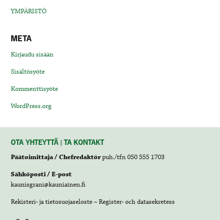
YMPÄRISTÖ
META
Kirjaudu sisään
Sisältösyöte
Kommenttisyöte
WordPress.org
OTA YHTEYTTÄ | TA KONTAKT
Päätoimittaja / Chefredaktör
puh./tfn 050 555 1703
Sähköposti / E-post
kaunisgrani@kauniainen.fi
Rekisteri- ja tietosuojaseloste – Register- och datasekretess