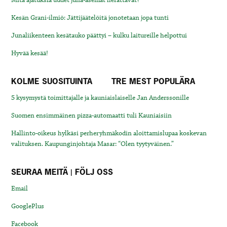
Mitä ajatuksia uudet juna-asemat herättävät?
Kesän Grani-ilmiö: Jättijäätelöitä jonotetaan jopa tunti
Junaliikenteen kesätauko päättyi – kulku laitureille helpottui
Hyvää kesää!
KOLME SUOSITUINTA
TRE MEST POPULÄRA
5 kysymystä toimittajalle ja kauniaislaiselle Jan Anderssonille
Suomen ensimmäinen pizza-automaatti tuli Kauniaisiin
Hallinto-oikeus hylkäsi perheryhmäkodin aloittamislupaa koskevan
valituksen. Kaupunginjohtaja Masar: “Olen tyytyväinen.”
SEURAA MEITÄ | FÖLJ OSS
Email
GooglePlus
Facebook