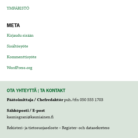
YMPÄRISTÖ
META
Kirjaudu sisään
Sisältösyöte
Kommenttisyöte
WordPress.org
OTA YHTEYTTÄ | TA KONTAKT
Päätoimittaja / Chefredaktör
puh./tfn 050 555 1703
Sähköposti / E-post
kaunisgrani@kauniainen.fi
Rekisteri- ja tietosuojaseloste – Register- och datasekretess