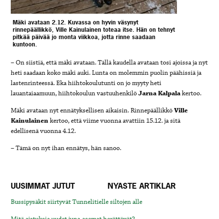
Mäki avataan 2.12. Kuvassa on hyvin väsynyt
rinnepäällikkö, Ville Kainulainen toteaa itse. Hän on tehnyt
pitkää päivää jo monta viikkoa, jotta rinne saadaan
kuntoon.
– On siistiä, että mäki avataan. Tällä kaudella avataan tosi ajoissa ja nyt
heti saadaan koko mäki auki. Lunta on molemmin puolin päähissiä ja
lastenrinteessä. Eka hiihtokoulutunti on jo myyty heti
lauantaiaamuun, hiihtokoulun vastuuhenkilö
Jarna Kalpala
kertoo.
Mäki avataan nyt ennätyksellisen aikaisin. Rinnepäällikkö
Ville
Kainulainen
kertoo, että viime vuonna avattiin 15.12. ja sitä
edellisenä vuonna 4.12.
– Tämä on nyt ihan ennätys, hän sanoo.
UUSIMMAT JUTUT
NYASTE ARTIKLAR
Bussipysäkit siirtyvät Tunnelitielle siltojen alle