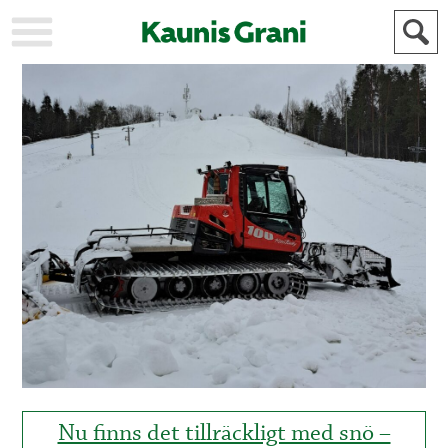
KAUPUNKI
STADEN
AJANKOHTAISTA
AKTUELLT
URHEILU
IDROTT
KULTTUURI
KULTUR
HISTORIA
HISTORIA
YLEINEN
ALLMÄN
FÖR
MAINOSTAJILLE
ANNONSÖRER
Nu finns det tillräckligt med snö –