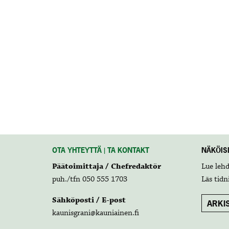
OTA YHTEYTTÄ | TA KONTAKT
NÄKÖISL
Päätoimittaja / Chefredaktör
Lue leh
puh./tfn 050 555 1703
Läs tidn
Sähköposti / E-post
ARKIS
kaunisgrani@kauniainen.fi