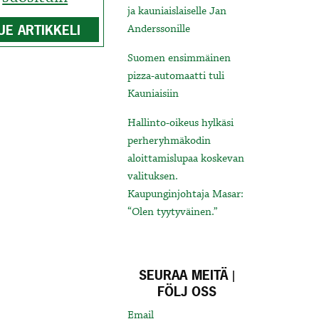
ja kauniaislaiselle Jan
UE ARTIKKELI
Anderssonille
Suomen ensimmäinen
pizza-automaatti tuli
Kauniaisiin
Hallinto-oikeus hylkäsi
perheryhmäkodin
aloittamislupaa koskevan
valituksen.
Kaupunginjohtaja Masar:
“Olen tyytyväinen.”
SEURAA MEITÄ |
FÖLJ OSS
Email