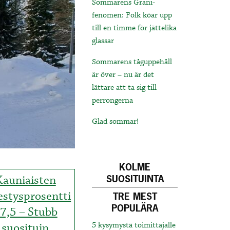
Sommarens Grani-
fenomen: Folk köar upp
till en timme för jättelika
glassar
Sommarens tåguppehåll
är över – nu är det
lättare att ta sig till
perrongerna
Glad sommar!
KOLME
Kauniaisten
SUOSITUINTA
estysprosentti
TRE MEST
POPULÄRA
7,5 – Stubb
suosituin
5 kysymystä toimittajalle