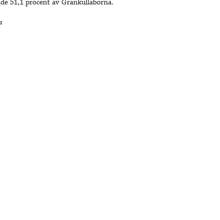
ade 51,1 procent av Grankullaborna.
):