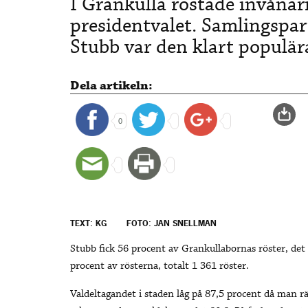
I Grankulla röstade invånarna
presidentvalet. Samlingspar
Stubb var den klart populär
Dela artikeln:
0
TEXT: KG
FOTO: JAN SNELLMAN
Stubb fick 56 procent av Grankullabornas röster, de
procent av rösterna, totalt 1 361 röster.
Valdeltagandet i staden låg på 87,5 procent då man r