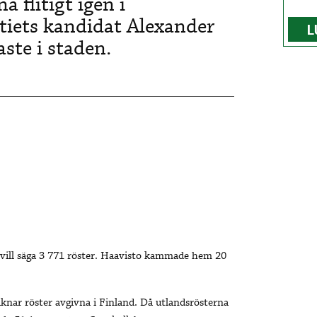
 flitigt igen i
tiets
kandidat Alexander
L
aste i staden.
t vill säga 3 771 röster. Haavisto kammade hem 20
äknar röster avgivna i Finland. Då utlandsrösterna