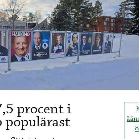
,5 procent i
b populärast
ään
8