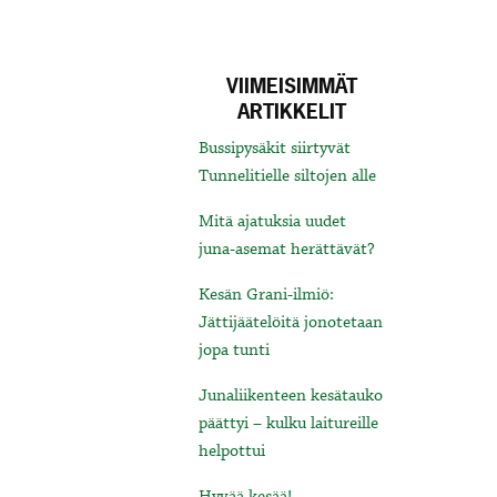
VIIMEISIMMÄT
ARTIKKELIT
Bussipysäkit siirtyvät
Tunnelitielle siltojen alle
Mitä ajatuksia uudet
juna-asemat herättävät?
Kesän Grani-ilmiö:
Jättijäätelöitä jonotetaan
jopa tunti
Junaliikenteen kesätauko
päättyi – kulku laitureille
helpottui
Hyvää kesää!