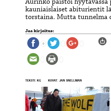
Aurinko paistoi hyytävässä
kauniaislaiset abiturientit l
torstaina. Mutta tunnelma ol
Jaa kirjoitus:
0
TEKSTI: KG
KUVAT: JAN SNELLMAN