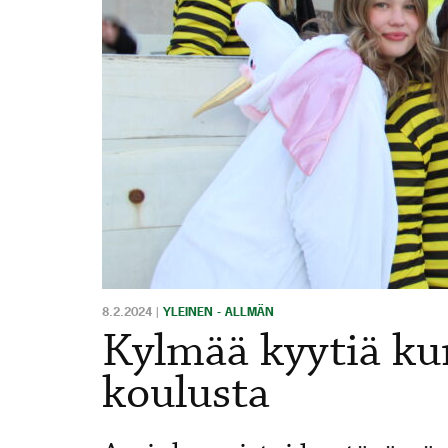
8.2.2024
|
YLEINEN - ALLMÄN
Kylmää kyytiä kun
koulusta