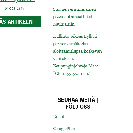
skolan
Suomen ensimmäinen
pizza-automaatti tuli
ÄS ARTIKELN
Kauniaisiin
Hallinto-oikeus hylkäsi
perheryhmäkodin
aloittamislupaa koskevan
valituksen.
Kaupunginjohtaja Masar:
“Olen tyytyväinen.”
SEURAA MEITÄ |
FÖLJ OSS
Email
GooglePlus