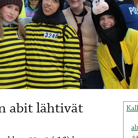
 abit lähtivät
Kall
ab
sa