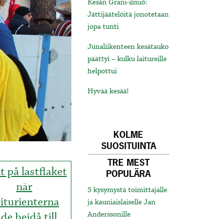
Kesän Grani-ilmiö:
Jättijäätelöitä jonotetaan
jopa tunti
Junaliikenteen kesätauko
päättyi – kulku laitureille
helpottui
Hyvää kesää!
KOLME
SUOSITUINTA
TRE MEST
t på lastflaket
POPULÄRA
när
5 kysymystä toimittajalle
iturienterna
ja kauniaislaiselle Jan
de hejdå till
Anderssonille