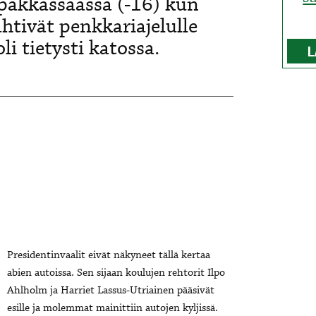
 pakkassäässä (-16) kun
ähtivät penkkariajelulle
i tietysti katossa.
L
Presidentinvaalit eivät näkyneet tällä kertaa
abien autoissa. Sen sijaan koulujen rehtorit Ilpo
Ahlholm ja Harriet Lassus-Utriainen pääsivät
esille ja molemmat mainittiin autojen kyljissä.