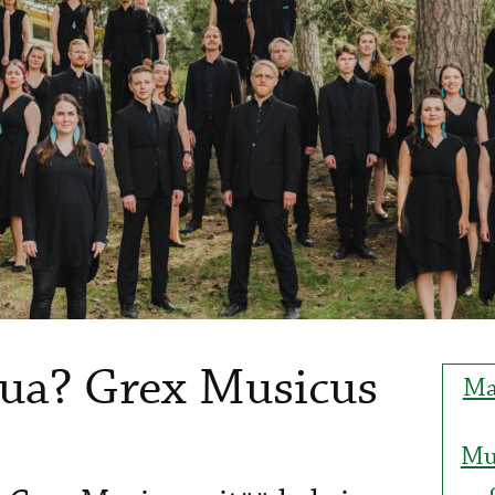
mua? Grex Musicus
Ma
Mu