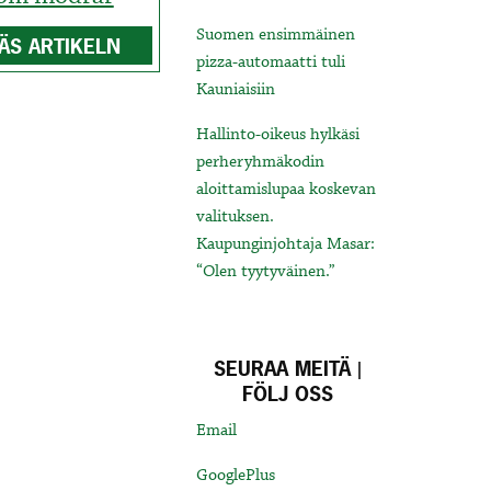
Suomen ensimmäinen
ÄS ARTIKELN
pizza-automaatti tuli
Kauniaisiin
Hallinto-oikeus hylkäsi
perheryhmäkodin
aloittamislupaa koskevan
valituksen.
Kaupunginjohtaja Masar:
“Olen tyytyväinen.”
SEURAA MEITÄ |
FÖLJ OSS
Email
GooglePlus