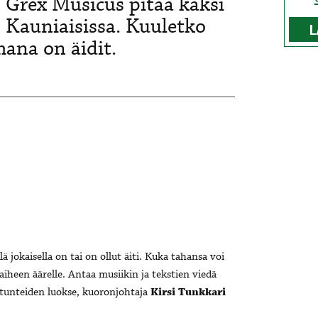
 Grex Musicus pitää kaksi
 Kauniaisissa. Kuuletko
L
mana on äidit.
ä jokaisella on tai on ollut äiti.
Kuka tahansa voi
iheen äärelle. Antaa musiikin ja tekstien viedä
n tunteiden luokse, kuoronjohtaja
Kirsi Tunkkari