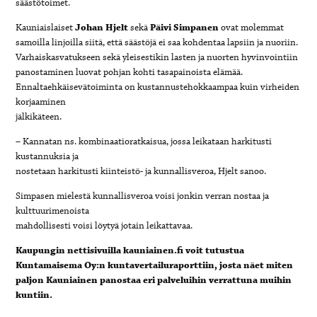
säästötoimet.
Kauniaislaiset
Johan Hjelt
sekä
Päivi Simpanen
ovat molemmat
samoilla linjoilla siitä, että säästöjä ei saa kohdentaa lapsiin ja nuoriin.
Varhaiskasvatukseen sekä yleisestikin lasten ja nuorten hyvinvointiin
panostaminen luovat pohjan kohti tasapainoista elämää.
Ennaltaehkäisevätoiminta on kustannustehokkaampaa kuin virheiden
korjaaminen
jälkikäteen.
– Kannatan ns. kombinaatioratkaisua, jossa leikataan harkitusti
kustannuksia ja
nostetaan harkitusti kiinteistö- ja kunnallisveroa, Hjelt sanoo.
Simpasen mielestä kunnallisveroa voisi jonkin verran nostaa ja
kulttuurimenoista
mahdollisesti voisi löytyä jotain leikattavaa.
Kaupungin nettisivuilla kauniainen.fi voit tutustua
Kuntamaisema Oy:n kuntavertailuraporttiin, josta
näet miten
paljon Kauniainen panostaa eri palveluihin verrattuna muihin
kuntiin.