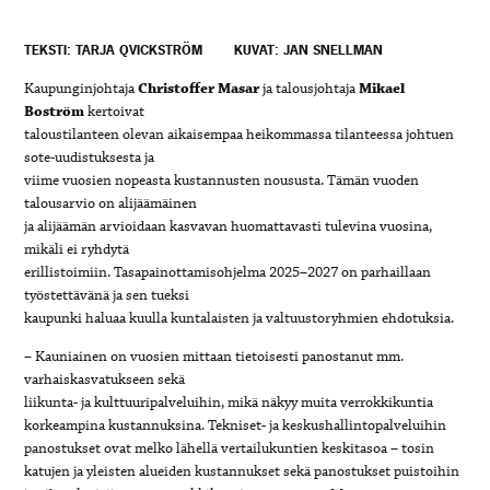
TEKSTI: TARJA QVICKSTRÖM
KUVAT: JAN SNELLMAN
Kaupunginjohtaja
Christoffer Masar
ja talousjohtaja
Mikael
Boström
kertoivat
taloustilanteen olevan aikaisempaa heikommassa tilanteessa johtuen
sote-uudistuksesta ja
viime vuosien nopeasta kustannusten noususta. Tämän vuoden
talousarvio on alijäämäinen
ja alijäämän arvioidaan kasvavan huomattavasti tulevina vuosina,
mikäli ei ryhdytä
erillistoimiin. Tasapainottamisohjelma 2025–2027 on parhaillaan
työstettävänä ja sen tueksi
kaupunki haluaa kuulla kuntalaisten ja valtuustoryhmien ehdotuksia.
– Kauniainen on vuosien mittaan tietoisesti panostanut mm.
varhaiskasvatukseen sekä
liikunta- ja kulttuuripalveluihin, mikä näkyy muita verrokkikuntia
korkeampina kustannuksina. Tekniset- ja keskushallintopalveluihin
panostukset ovat melko lähellä vertailukuntien keskitasoa – tosin
katujen ja yleisten alueiden kustannukset sekä panostukset puistoihin