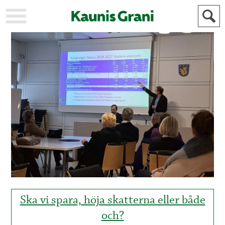
KAUPUNKI
STADEN
AJANKOHTAISTA
AKTUELLT
URHEILU
IDROTT
KULTTUURI
KULTUR
HISTORIA
HISTORIA
YLEINEN
ALLMÄN
FÖR
MAINOSTAJILLE
ANNONSÖRER
Ska vi spara, höja skatterna eller både
och?