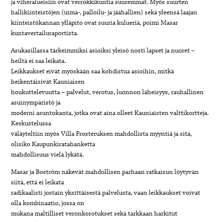
ja viheralueisiin ovat verrokkikuntia suuremmat. Myös suurten
hallikiinteistöjen (uima-, palloilu- ja jäähallien) sekä yleensä laajan
kiinteistökannan ylläpito ovat suuria kulueriä, poimi Masar
kuntavertailuraportista.
Asukasillassa tärkeimmiksi asioiksi yleisö nosti lapset ja nuoret –
heiltä ei saa leikata.
Leikkaukset eivät myöskään saa kohdistua asioihin, mitkä
heikentäisivät Kauniaisen
houkuttelevuutta – palvelut, verotus, luonnon läheisyys, rauhallinen
asuinympäristö ja
moderni asuntokanta, jotka ovat aina olleet Kauniaisten valttikortteja.
Keskustelussa
väläyteltiin myös Villa Frosteruksen mahdollista myyntiä ja sitä,
olisiko Kaupunkiratahanketta
mahdollisuus vielä lykätä.
Masar ja Boström näkevät mahdollisen parhaan ratkaisun löytyvän
siitä, että ei leikata
radikaalisti jostain yksittäisestä palvelusta, vaan leikkaukset voivat
olla kombinaatio, jossa on
mukana maltilliset veronkorotukset sekä tarkkaan harkitut