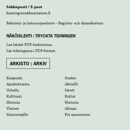
Sähköposti / E-post
kaunisgrani@kauniainen.fi
Rekisteri- ja tietosuojaseloste – Register- och datasekretess
NÄKÖISLEHTI | TRYCKTA TIDNINGEN
Lue lehdet
PDF-tiedostoina
.
Läs tidningarna i
PDF-format
.
ARKISTO | ARKIV
Kaupunki
Staden
Ajankohtaista
Aktuellt
Urheilu
Idrott
Kulttuuri
Kultur
Historia
Historia
Yleinen
Allmän
Mainostajille
För annonsörer