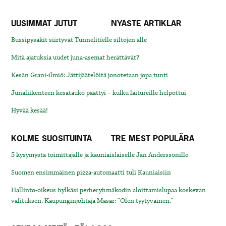
UUSIMMAT JUTUT
NYASTE ARTIKLAR
Bussipysäkit siirtyvät Tunnelitielle siltojen alle
Mitä ajatuksia uudet juna-asemat herättävät?
Kesän Grani-ilmiö: Jättijäätelöitä jonotetaan jopa tunti
Junaliikenteen kesätauko päättyi – kulku laitureille helpottui
Hyvää kesää!
KOLME SUOSITUINTA
TRE MEST POPULÄRA
5 kysymystä toimittajalle ja kauniaislaiselle Jan Anderssonille
Suomen ensimmäinen pizza-automaatti tuli Kauniaisiin
Hallinto-oikeus hylkäsi perheryhmäkodin aloittamislupaa koskevan
valituksen. Kaupunginjohtaja Masar: “Olen tyytyväinen.”