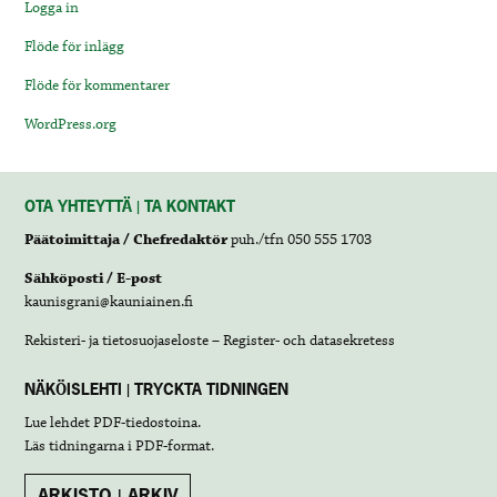
Logga in
Flöde för inlägg
Flöde för kommentarer
WordPress.org
OTA YHTEYTTÄ | TA KONTAKT
Päätoimittaja / Chefredaktör
puh./tfn 050 555 1703
Sähköposti / E-post
kaunisgrani@kauniainen.fi
Rekisteri- ja tietosuojaseloste – Register- och datasekretess
NÄKÖISLEHTI | TRYCKTA TIDNINGEN
Lue lehdet
PDF-tiedostoina
.
Läs tidningarna i
PDF-format
.
ARKISTO | ARKIV