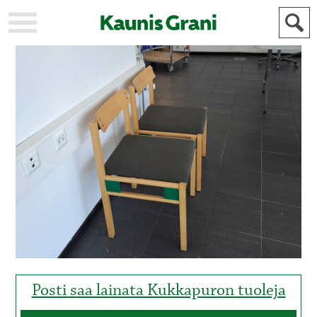
KAUPUNKI
STADEN
AJANKOHTAISTA
AKTUELLT
URHEILU
IDROTT
KULTTUURI
KULTUR
HISTORIA
HISTORIA
YLEINEN
ALLMÄN
FÖR
MAINOSTAJILLE
ANNONSÖRER
Posti saa lainata Kukkapuron tuoleja