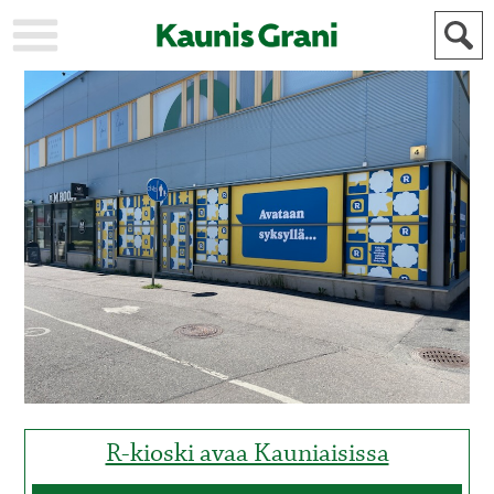
KAUPUNKI
STADEN
AJANKOHTAISTA
AKTUELLT
URHEILU
IDROTT
KULTTUURI
KULTUR
HISTORIA
HISTORIA
YLEINEN
ALLMÄN
FÖR
MAINOSTAJILLE
ANNONSÖRER
R-kioski avaa Kauniaisissa