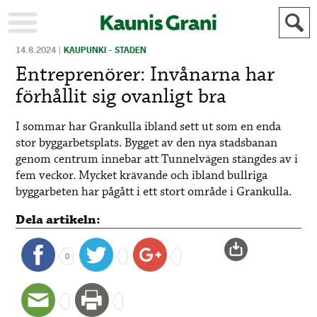
14.8.2024
|
KAUPUNKI - STADEN
KAUPUNKI
STADEN
Entreprenörer: Invånarna har
AJANKOHTAISTA
AKTUELLT
förhållit sig ovanligt bra
URHEILU
IDROTT
I sommar har Grankulla ibland sett ut som en enda
KULTTUURI
KULTUR
stor byggarbetsplats. Bygget av den nya stadsbanan
HISTORIA
HISTORIA
genom centrum innebar att Tunnelvägen stängdes av i
YLEINEN
ALLMÄN
fem veckor. Mycket krävande och ibland bullriga
byggarbeten har pågått i ett stort område i Grankulla.
FÖR
MAINOSTAJILLE
ANNONSÖRER
Dela artikeln:
0