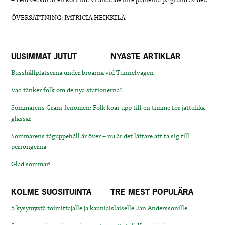
– Fem veckor är en kort tid. Vi ändrade inte planerna på grund av det.
ÖVERSÄTTNING: PATRICIA HEIKKILÄ
UUSIMMAT JUTUT
NYASTE ARTIKLAR
Busshållplatserna under broarna vid Tunnelvägen
Vad tänker folk om de nya stationerna?
Sommarens Grani-fenomen: Folk köar upp till en timme för jättelika
glassar
Sommarens tåguppehåll är över – nu är det lättare att ta sig till
perrongerna
Glad sommar!
KOLME SUOSITUINTA
TRE MEST POPULÄRA
5 kysymystä toimittajalle ja kauniaislaiselle Jan Anderssonille