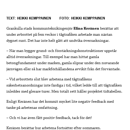
TEXT: HEIKKI KEMPPAINEN
FOTO: HEIKKI KEMPPAINEN
Grankulla stads kommunteknikingenjör
Elina Keränen
berättar att
under avbrottet på fem veckor i tågtrafiken arbetade man nästan
dygnet runt. Det har inte helt gått att undvika överraskningar.
– När man bygger grund- och förstärkningskonstruktioner uppstår
alltid överraskningar. Till exempel har man hittat gamla
betongfundament under marken, gamla sliprar under den nuvarande
järnvägen eller så har markförhållandena avvikit från det förväntade.
– Vid avbrottets slut blev arbetena med tågtrafikens
säkerhetsanordningar inte färdiga i tid, vilket ledde till att tågtrafiken
inleddes med glesare turer. Men totalt sett håller projektet tidtabellen.
Enligt Keränen har det kommit mycket lite negativ feedback med
tanke på arbetenas omfattning.
– Och vi har även fått positiv feedback, tack för det!
Keränen berättar hur arbetena fortsätter efter sommaren.