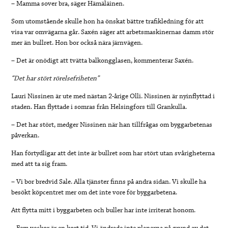
– Mamma sover bra, säger Hämäläinen.
Som utomstående skulle hon ha önskat bättre trafikledning för att
visa var omvägarna går. Saxén säger att arbetsmaskinernas damm stör
mer än bullret. Hon bor också nära järnvägen.
– Det är onödigt att tvätta balkongglasen, kommenterar Saxén.
“Det har stört rörelsefriheten”
Lauri Nissinen är ute med nästan 2-årige Olli. Nissinen är nyinflyttad i
staden. Han flyttade i somras från Helsingfors till Grankulla.
– Det har stört, medger Nissinen när han tillfrågas om byggarbetenas
påverkan.
Han förtydligar att det inte är bullret som har stört utan svårigheterna
med att ta sig fram.
– Vi bor bredvid Sale. Alla tjänster finns på andra sidan. Vi skulle ha
besökt köpcentret mer om det inte vore för byggarbetena.
Att flytta mitt i byggarbeten och buller har inte irriterat honom.