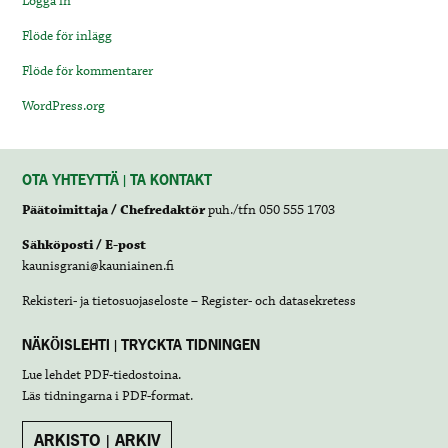
Logga in
Flöde för inlägg
Flöde för kommentarer
WordPress.org
OTA YHTEYTTÄ | TA KONTAKT
Päätoimittaja / Chefredaktör
puh./tfn 050 555 1703
Sähköposti / E-post
kaunisgrani@kauniainen.fi
Rekisteri- ja tietosuojaseloste – Register- och datasekretess
NÄKÖISLEHTI | TRYCKTA TIDNINGEN
Lue lehdet
PDF-tiedostoina
.
Läs tidningarna i
PDF-format
.
ARKISTO | ARKIV