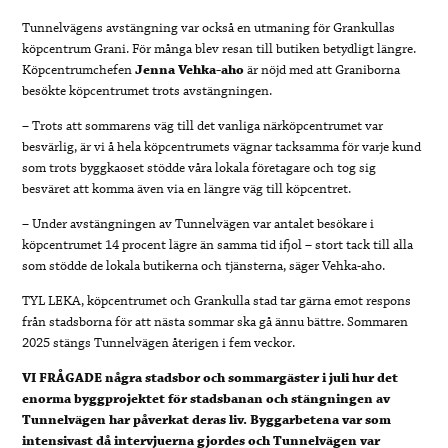
Tunnelvägens avstängning var också en utmaning för Grankullas
köpcentrum Grani. För många blev resan till butiken betydligt längre.
Köpcentrumchefen
Jenna Vehka-aho
är nöjd med att Graniborna
besökte köpcentrumet trots avstängningen.
– Trots att sommarens väg till det vanliga närköpcentrumet var
besvärlig, är vi å hela köpcentrumets vägnar tacksamma för varje kund
som trots byggkaoset stödde våra lokala företagare och tog sig
besväret att komma även via en längre väg till köpcentret.
– Under avstängningen av Tunnelvägen var antalet besökare i
köpcentrumet 14 procent lägre än samma tid ifjol – stort tack till alla
som stödde de lokala butikerna och tjänsterna, säger Vehka-aho.
TYL LEKA, köpcentrumet och Grankulla stad tar gärna emot respons
från stadsborna för att nästa sommar ska gå ännu bättre. Sommaren
2025 stängs Tunnelvägen återigen i fem veckor.
VI FRÅGADE några stadsbor och sommargäster i juli hur det
enorma byggprojektet för stadsbanan och stängningen av
Tunnelvägen har påverkat deras liv. Byggarbetena var som
intensivast då intervjuerna gjordes och Tunnelvägen var