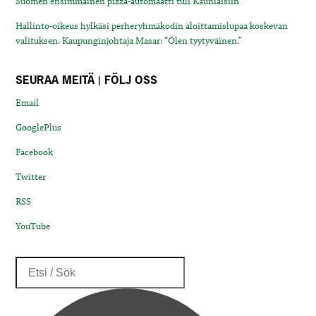
Suomen ensimmäinen pizza-automaatti tuli Kauniaisiin
Hallinto-oikeus hylkäsi perheryhmäkodin aloittamislupaa koskevan
valituksen. Kaupunginjohtaja Masar: “Olen tyytyväinen.”
SEURAA MEITÄ | FÖLJ OSS
Email
GooglePlus
Facebook
Twitter
RSS
YouTube