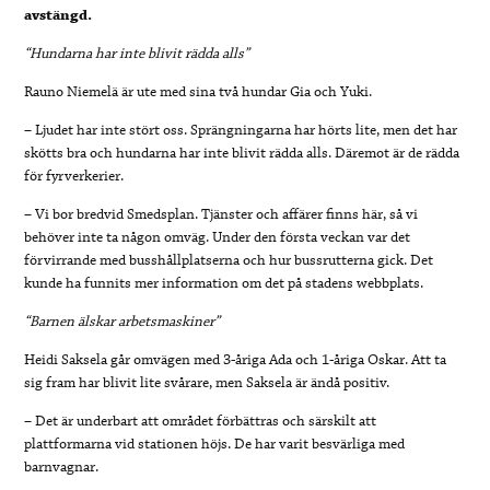
avstängd.
“Hundarna har inte blivit rädda alls”
Rauno Niemelä är ute med sina två hundar Gia och Yuki.
– Ljudet har inte stört oss. Sprängningarna har hörts lite, men det har
skötts bra och hundarna har inte blivit rädda alls. Däremot är de rädda
för fyrverkerier.
– Vi bor bredvid Smedsplan. Tjänster och affärer finns här, så vi
behöver inte ta någon omväg. Under den första veckan var det
förvirrande med busshållplatserna och hur bussrutterna gick. Det
kunde ha funnits mer information om det på stadens webbplats.
“Barnen älskar arbetsmaskiner”
Heidi Saksela går omvägen med 3-åriga Ada och 1-åriga Oskar. Att ta
sig fram har blivit lite svårare, men Saksela är ändå positiv.
– Det är underbart att området förbättras och särskilt att
plattformarna vid stationen höjs. De har varit besvärliga med
barnvagnar.