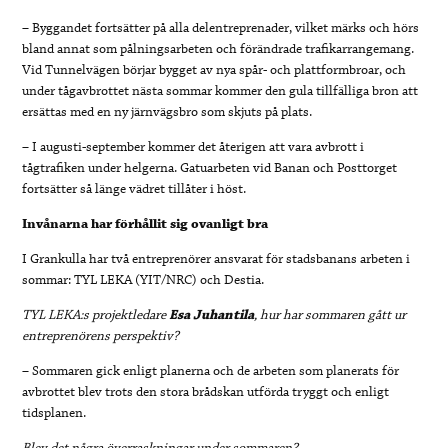
– Byggandet fortsätter på alla delentreprenader, vilket märks och hörs
bland annat som pålningsarbeten och förändrade trafikarrangemang.
Vid Tunnelvägen börjar bygget av nya spår- och plattformbroar, och
under tågavbrottet nästa sommar kommer den gula tillfälliga bron att
ersättas med en ny järnvägsbro som skjuts på plats.
– I augusti-september kommer det återigen att vara avbrott i
tågtrafiken under helgerna. Gatuarbeten vid Banan och Posttorget
fortsätter så länge vädret tillåter i höst.
Invånarna har förhållit sig ovanligt bra
I Grankulla har två entreprenörer ansvarat för stadsbanans arbeten i
sommar: TYL LEKA (YIT/NRC) och Destia.
TYL LEKA:s projektledare
Esa Juhantila
, hur har sommaren gått ur
entreprenörens perspektiv?
– Sommaren gick enligt planerna och de arbeten som planerats för
avbrottet blev trots den stora brådskan utförda tryggt och enligt
tidsplanen.