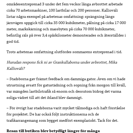
områdesentreprenad 3 under det fem veckor långa avbrottet arbetade
cirka 70 arbetsmaskiner, 100 lastbilar och 200 personer. Kallioväli
listar några exempel på arbetenas omfattning: sprängning längs
järnvägen uppgick till cirka 35 000 kubikmeter, pålning på cirka 17 000
meter, markskärning och massbyten på cirka 70 000 kubikmeter,
befintlig räls på över 3,4 spårkilometer demonterades och återställdes i
god tid.
Trots arbetenas omfattning slutfördes sommarens entreprenad i tid.
Hurudan respons fick ni av Grankullaborna under avbrottet, Mika
Kallioväli?
– Stadsborna gav främst feedback om dammiga gator. Även om vi hade
utrustning avsatt för gatustädning och sopning från morgon till kväll,
var mängden lastbilstrafik så enorm och dessutom bidrog det varma
soliga vädret till att det ibland blev dammigt.
– För övrigt har stadsborna varit mycket tålmodiga och haft förståelse
för projektet. De har också följt instruktionerna och de
trafikarrangemang som bygget medfört exemplariskt. Tack för det.
Resan till butiken blev betydligt längre för många