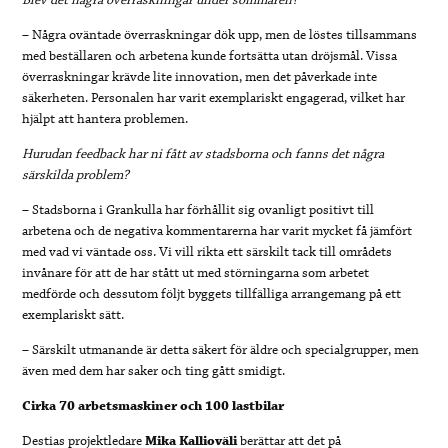
Blev det några överraskningar under sommaren?
– Några oväntade överraskningar dök upp, men de löstes tillsammans
med beställaren och arbetena kunde fortsätta utan dröjsmål. Vissa
överraskningar krävde lite innovation, men det påverkade inte
säkerheten. Personalen har varit exemplariskt engagerad, vilket har
hjälpt att hantera problemen.
Hurudan feedback har ni fått av stadsborna och fanns det några
särskilda problem?
– Stadsborna i Grankulla har förhållit sig ovanligt positivt till
arbetena och de negativa kommentarerna har varit mycket få jämfört
med vad vi väntade oss. Vi vill rikta ett särskilt tack till områdets
invånare för att de har stått ut med störningarna som arbetet
medförde och dessutom följt byggets tillfälliga arrangemang på ett
exemplariskt sätt.
– Särskilt utmanande är detta säkert för äldre och specialgrupper, men
även med dem har saker och ting gått smidigt.
Cirka 70 arbetsmaskiner och 100 lastbilar
Destias projektledare
Mika Kallioväli
berättar att det på