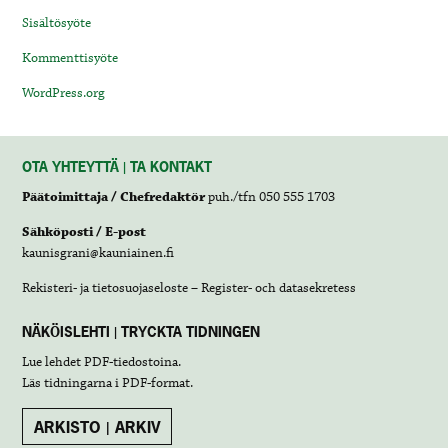
Sisältösyöte
Kommenttisyöte
WordPress.org
OTA YHTEYTTÄ | TA KONTAKT
Päätoimittaja / Chefredaktör
puh./tfn 050 555 1703
Sähköposti / E-post
kaunisgrani@kauniainen.fi
Rekisteri- ja tietosuojaseloste – Register- och datasekretess
NÄKÖISLEHTI | TRYCKTA TIDNINGEN
Lue lehdet
PDF-tiedostoina
.
Läs tidningarna i
PDF-format
.
ARKISTO | ARKIV