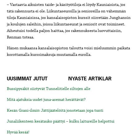
– Vastaavia aikuisten taide- ja käsityötiloja ei löydy Kauniaisista, jos
tätä rakennusta ei ole. Liikuntaseuroilla ja senioreilla on vähemmän
tiloja Kauniaisissa, jos kansalaisopiston kurssit siirretään Junghansin
ja koulujen saleihin, joissa liikuntaseurat ja seniorit ovat toimineet.
Aiheutuisi todella paljon haittaa, jos rakennuksesta luovuttaisiin,
Renman toteaa.
Hänen mukaansa kansalaisopiston taloutta voisi mieluummin paikata
korottamalla kurssimaksuja muutamalla eurolla.
UUSIMMAT JUTUT
NYASTE ARTIKLAR
Bussipysäkit siirtyvät Tunnelitielle siltojen alle
Mitä ajatuksia uudet juna-asemat herättävät?
Kesän Grani-ilmiö: Jättijäätelöitä jonotetaan jopa tunti
Junaliikenteen kesätauko päättyi – kulku laitureille helpottui
Hyvää kesää!