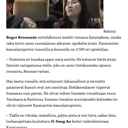
Rehtori
Roger Renmanin
esittelykierros herätti vieraissa kysymyksen, minkä
takia hyvin moni suomalainen aikuinen opiskelee jotain. Kauniaisten
kansalaisopiston tunneilla ja kursseilla on 3 500 eri opiskelijaa.
– Ihmisistä on hauskaa oppia uusia asioita. He haluavat tehdä jotain
fyysistä vastapainona työlle, joka on usein tietokoneiden ääressä
istumista, Renman vastasi.
Hän kertoi vieraille, että erityisesti liikunnalliset ja terveyttä
parantavat kurssit ovat nyt suosittuja. Eteläkorealaiset viipyivät
Suomessa vain päivän. He olivat tulleet Suomeen vierailtuaan ensin
Tanskassa ja Ruotsissa. Suomen vierailun ensisijaiseksi kohteeksi he
olivat valinneet Kauniaisten kansalaisopiston.
– Täällä on vihreää, rauhallista, paljon puita ja tosi hyvä, raikas ilma,
luokanopettajia kouluttava
Ji-Sung An
kertoi vaikutelmistaan
Kauniaisissa.