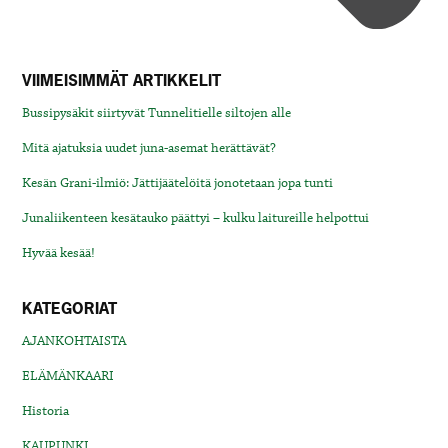
VIIMEISIMMÄT ARTIKKELIT
Bussipysäkit siirtyvät Tunnelitielle siltojen alle
Mitä ajatuksia uudet juna-asemat herättävät?
Kesän Grani-ilmiö: Jättijäätelöitä jonotetaan jopa tunti
Junaliikenteen kesätauko päättyi – kulku laitureille helpottui
Hyvää kesää!
KATEGORIAT
AJANKOHTAISTA
ELÄMÄNKAARI
Historia
KAUPUNKI