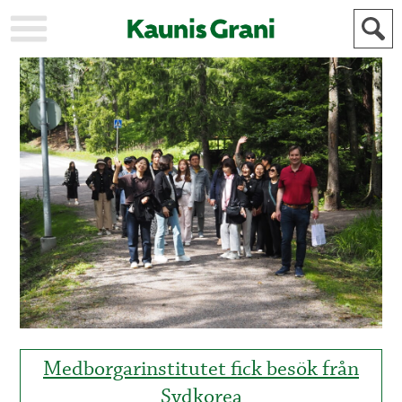
KAUPUNKI
STADEN
AJANKOHTAISTA
AKTUELLT
URHEILU
IDROTT
KULTTUURI
KULTUR
HISTORIA
HISTORIA
YLEINEN
ALLMÄN
FÖR
MAINOSTAJILLE
ANNONSÖRER
Medborgarinstitutet fick besök från
Sydkorea