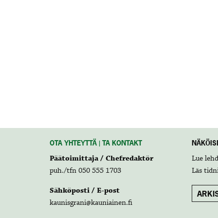
OTA YHTEYTTÄ | TA KONTAKT
NÄKÖISL
Päätoimittaja / Chefredaktör
Lue leh
puh./tfn 050 555 1703
Läs tidn
Sähköposti / E-post
ARKIS
kaunisgrani@kauniainen.fi