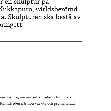
ör en skulptur på
 Kukkapuro, världsberömd
la. Skulpturen ska bestå av
ormgett.
ånga tv-program om antikviteter och numera
Hon fick idén när hon var ute och promenerade