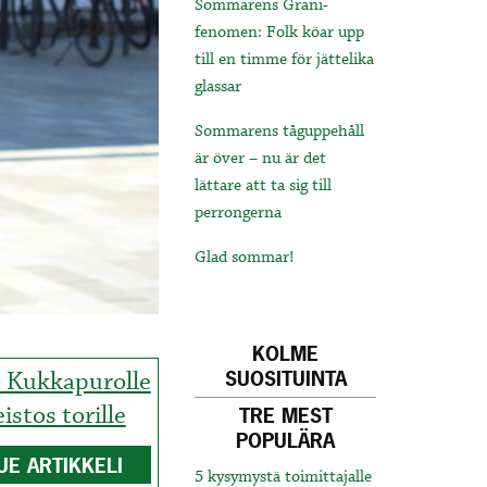
Sommarens Grani-
fenomen: Folk köar upp
till en timme för jättelika
glassar
Sommarens tåguppehåll
är över – nu är det
lättare att ta sig till
perrongerna
Glad sommar!
KOLME
ö Kukkapurolle
SUOSITUINTA
eistos torille
TRE MEST
POPULÄRA
UE ARTIKKELI
5 kysymystä toimittajalle