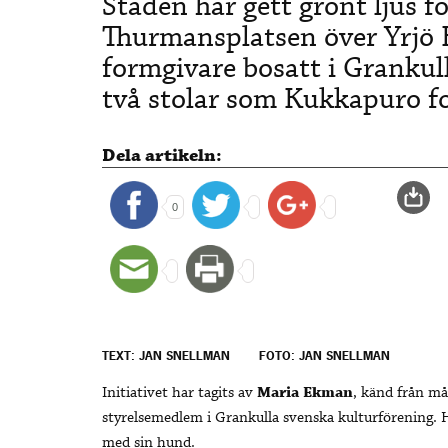
Staden har gett grönt ljus f
Thurmansplatsen över Yrjö
formgivare bosatt i Grankul
två stolar som Kukkapuro f
Dela artikeln:
0
TEXT: JAN SNELLMAN
FOTO: JAN SNELLMAN
Initiativet har tagits av
Maria Ekman
, känd från m
styrelsemedlem i Grankulla svenska kulturförening. 
med sin hund.