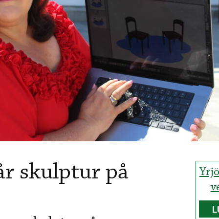
r skulptur på
Yrj
v
L