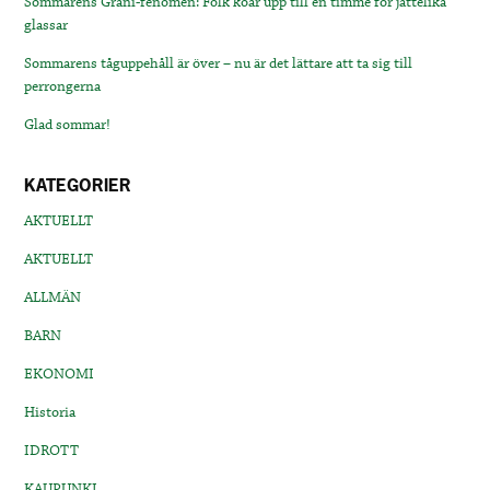
Sommarens Grani-fenomen: Folk köar upp till en timme för jättelika
glassar
Sommarens tåguppehåll är över – nu är det lättare att ta sig till
perrongerna
Glad sommar!
KATEGORIER
AKTUELLT
AKTUELLT
ALLMÄN
BARN
EKONOMI
Historia
IDROTT
KAUPUNKI