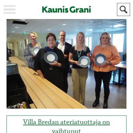
KAUPUNKI
STADEN
AJANKOHTAISTA
AKTUELLT
URHEILU
IDROTT
KULTTUURI
KULTUR
HISTORIA
HISTORIA
YLEINEN
ALLMÄN
FÖR
MAINOSTAJILLE
ANNONSÖRER
Villa Bredan ateriatuottaja on
vaihtunut