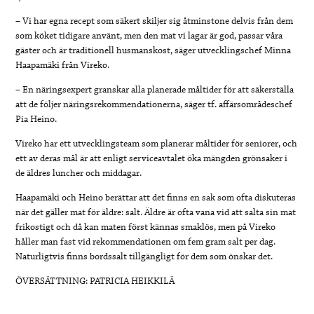
– Vi har egna recept som säkert skiljer sig åtminstone delvis från dem
som köket tidigare använt, men den mat vi lagar är god, passar våra
gäster och är traditionell husmanskost, säger utvecklingschef Minna
Haapamäki från Vireko.
– En näringsexpert granskar alla planerade måltider för att säkerställa
att de följer näringsrekommendationerna, säger tf. affärsområdeschef
Pia Heino.
Vireko har ett utvecklingsteam som planerar måltider för seniorer, och
ett av deras mål är att enligt serviceavtalet öka mängden grönsaker i
de äldres luncher och middagar.
Haapamäki och Heino berättar att det finns en sak som ofta diskuteras
när det gäller mat för äldre: salt. Äldre är ofta vana vid att salta sin mat
frikostigt och då kan maten först kännas smaklös, men på Vireko
håller man fast vid rekommendationen om fem gram salt per dag.
Naturligtvis finns bordssalt tillgängligt för dem som önskar det.
ÖVERSÄTTNING: PATRICIA HEIKKILÄ