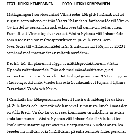
TEXT: HEIKKI KEMPPAINEN
FOTO: HEIKKI KEMPPAINEN
Matlagningen i servicecentret Villa Bredas kök gick i månadsskiftet
augusti-september över från Västra Nylands välfärdsområde till Vireko
Oy. En del av personalen gick också över till den nya arbetsgivaren.
Fram till att Vireko tog över var det Västra Nylands välfärdsområde
som hade hand om måltidsproduktionen på Villa Breda, som
överfördes till välfärdsområdet från Grankulla stad i början av 2023 i
samband med inrättandet av välfärdsområdena.
Det här hör till planen att lägga ut måltidsproduktionen i Västra
Nylands välfärdsområde. Från och med månadsskiftet augusti-
september ansvarar Vireko för det. Bolaget grundades 2021 och ägs av
vårdbolaget Attendo. Vireko har också verksamhet i Kajana, Päijänne-
Tavastland, Vanda och Kervo.
I Grankulla har kökspersonalen berett lunch och middag för de äldre
på Villa Breda och utomstående har också kunnat äta lunch i matsalen
på Villa Breda. Vireko tar över i sex kommuner Grankulla är inte den
enda kommunen i Västra Nylands välfärdsområde där Vireko efter
konkurrensutsättning tar över måltidstjänsterna. Virekos anställda
bereder i framtiden också måltiderna på enheterna för äldre, personer