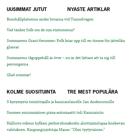
UUSIMMAT JUTUT
NYASTE ARTIKLAR
Busshållplatserna under broarna vid Tunnelvägen
Vad tänker folk om de nya stationerna?
Sommarens Grani-fenomen: Folk köar upp till en timme för jättelika
glassar
Sommarens tåguppehåll är över – nu är det lättare att ta sig till
perrongerna
Glad sommar!
KOLME SUOSITUINTA
TRE MEST POPULÄRA
5 kysymystä toimittajalle ja kauniaislaiselle Jan Anderssonille
Suomen ensimmäinen pizza-automaatti tuli Kauniaisiin
Hallinto-oikeus hylkäsi perheryhmäkodin aloittamislupaa koskevan
valituksen. Kaupunginjohtaja Masar: “Olen tyytyväinen.”