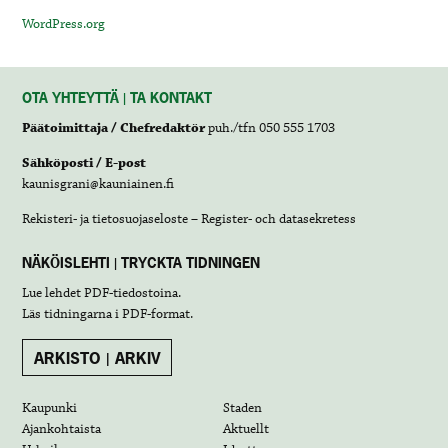
WordPress.org
OTA YHTEYTTÄ | TA KONTAKT
Päätoimittaja / Chefredaktör
puh./tfn 050 555 1703
Sähköposti / E-post
kaunisgrani@kauniainen.fi
Rekisteri- ja tietosuojaseloste – Register- och datasekretess
NÄKÖISLEHTI | TRYCKTA TIDNINGEN
Lue lehdet
PDF-tiedostoina
.
Läs tidningarna i
PDF-format
.
ARKISTO | ARKIV
Kaupunki
Staden
Ajankohtaista
Aktuellt