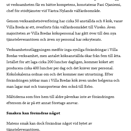
ut verksamheten får en bättre kompetens, konstaterar Pasi Ojaniemi,
chef för stödtjänster vid Västra Nylands välfärdsområde.
Genom verksamhetsöverföring har cirka 50 anställda och 8 kök, varav
Villa Breda är ett, överförts från välfärdsområdet till Vireko. Även
majoriteten av Villa Bredas kökspersonal har gått över till den nya
tjänsteleverantören och även ny personal har rekryterats.
Verksamhetsutläggningen medför inga synliga förändringar i Villa
Bredas verksamhet, men antalet köksanställda ökar från fem till åtta.
Istället för att laga cirka 200 luncher dagligen, kommer köket att
producera cirka 400 luncher per dag och det kräver mer personal.
Kökslokalerna ordnas om och det kommer mer utrustning. Efter
förändringen jobbar man i Villa Bredas kök även under helgerna och
man lagar mat och transporterar den också till Esbo.
Måltiderna som förs hem till äldre påverkas inte av förändringen
eftersom de är på ett annat företags ansvar.
Smaken kan förändras något
Matens smak kan dock förändras något vid bytet av
tjänsteleverantören.