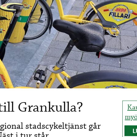
till Grankulla?
Ka
myö
gional stadscykeltjänst går
L
äst i tur står