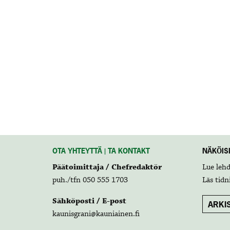
OTA YHTEYTTÄ | TA KONTAKT
NÄKÖISL
Päätoimittaja / Chefredaktör
Lue leh
puh./tfn 050 555 1703
Läs tidn
Sähköposti / E-post
ARKIS
kaunisgrani@kauniainen.fi