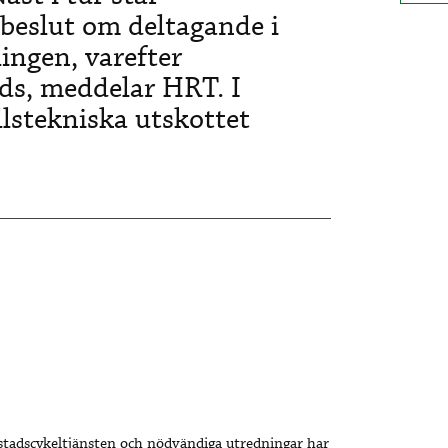
eslut om deltagande i
ngen, varefter
ds, meddelar HRT. I
lstekniska utskottet
stadscykeltjänsten och nödvändiga utredningar har