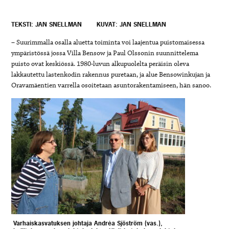
TEKSTI: JAN SNELLMAN
KUVAT: JAN SNELLMAN
– Suurimmalla osalla aluetta toiminta voi laajentua puistomaisessa
ympäristössä jossa Villa Bensow ja Paul Olssonin suunnittelema
puisto ovat keskiössä. 1980-luvun alkupuolelta peräisin oleva
lakkautettu lastenkodin rakennus puretaan, ja alue Bensowinkujan ja
Oravamäentien varrella osoitetaan asuntorakentamiseen, hän sanoo.
Varhaiskasvatuksen johtaja Andréa Sjöström (vas.),