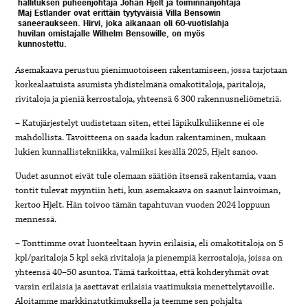
hallituksen puheenjohtaja Johan Hjelt ja toiminnanjohtaja
Maj Estlander ovat erittäin tyytyväisiä Villa Bensowin
saneeraukseen. Hirvi, joka aikanaan oli 60-vuotislahja
huvilan omistajalle Wilhelm Bensowille, on myös
kunnostettu.
Asemakaava perustuu pienimuotoiseen rakentamiseen, jossa tarjotaan
korkealaatuista asumista yhdistelmänä omakotitaloja, paritaloja,
rivitaloja ja pieniä kerrostaloja, yhteensä 6 300 rakennusneliömetriä.
– Katujärjestelyt uudistetaan siten, ettei läpikulkuliikenne ei ole
mahdollista. Tavoitteena on saada kadun rakentaminen, mukaan
lukien kunnallistekniikka, valmiiksi kesällä 2025, Hjelt sanoo.
Uudet asunnot eivät tule olemaan säätiön itsensä rakentamia, vaan
tontit tulevat myyntiin heti, kun asemakaava on saanut lainvoiman,
kertoo Hjelt. Hän toivoo tämän tapahtuvan vuoden 2024 loppuun
mennessä.
– Tonttimme ovat luonteeltaan hyvin erilaisia, eli omakotitaloja on 5
kpl/paritaloja 5 kpl sekä rivitaloja ja pienempiä kerrostaloja, joissa on
yhteensä 40–50 asuntoa. Tämä tarkoittaa, että kohderyhmät ovat
varsin erilaisia ja asettavat erilaisia vaatimuksia menettelytavoille.
Aloitamme markkinatutkimuksella ja teemme sen pohjalta