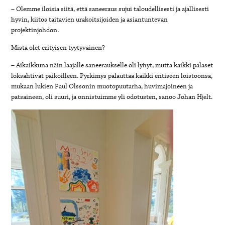
– Olemme iloisia siitä, että saneeraus sujui taloudellisesti ja ajallisesti
hyvin, kiitos taitavien urakoitsijoiden ja asiantuntevan
projektinjohdon.
Mistä olet erityisen tyytyväinen?
– Aikaikkuna näin laajalle saneeraukselle oli lyhyt, mutta kaikki palaset
loksahtivat paikoilleen. Pyrkimys palauttaa kaikki entiseen loistoonsa,
mukaan lukien Paul Olssonin muotopuutarha, huvimajoineen ja
patsaineen, oli suuri, ja onnistuimme yli odotusten, sanoo Johan Hjelt.