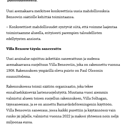
puistosuunnitelma.
Uusi asemakaava merkitsee konkreettisia uusia mahdollisuuksia
Bensowin säätiölle kehittää toimintaansa.
– Konkreettiset mahdollisuudet syntyvät siitä, että voimme laajentaa
toimintaamme alueella, erityisesti parempien taloudellisten
edellytysten ansiosta.
Villa Bensow täysin saneerattu
Uusi asuinalue rajoittuu äskettäin saneerattuun ja uudessa
asemakaavassa suojeltuun Villa Bensowiin, joka on rakennettu vuonna
1908. Rakennuksen ympärillä oleva puisto on Paul Olssonin
suunnittelema.
Rakennuksessa toimii säätiön organisaatio, joka tekee
ennaltaehkäisevää lastensuojelutyötä. Muutama vuosi aiemmin
valmistui alueen toisen suojellun rakennuksen, Villa Solhagan,
täyssaneeraus, ja se on annettu Barnavårdsföreningenin käyttöön.
Villa Bensowin saneeraus, jossa kaikki purettiin ja käytännössä vain
runko jäi jäljelle, valmistui vuonna 2022 ja maksoi yhteensä noin neljä
miljoonaa euroa.