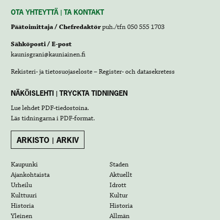
OTA YHTEYTTÄ | TA KONTAKT
Päätoimittaja / Chefredaktör
puh./tfn 050 555 1703
Sähköposti / E-post
kaunisgrani@kauniainen.fi
Rekisteri- ja tietosuojaseloste – Register- och datasekretess
NÄKÖISLEHTI | TRYCKTA TIDNINGEN
Lue lehdet
PDF-tiedostoina
.
Läs tidningarna i
PDF-format
.
ARKISTO | ARKIV
Kaupunki
Staden
Ajankohtaista
Aktuellt
Urheilu
Idrott
Kulttuuri
Kultur
Historia
Historia
Yleinen
Allmän