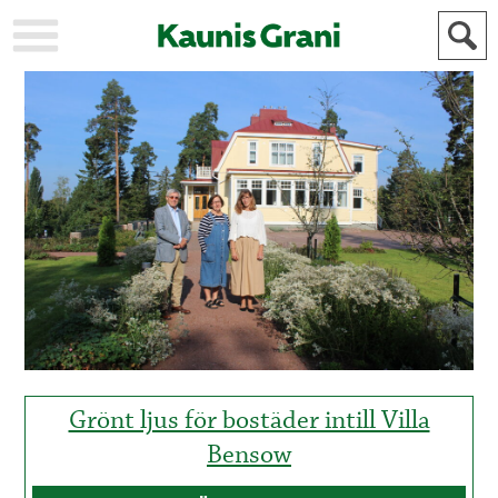
KAUPUNKI
STADEN
AJANKOHTAISTA
AKTUELLT
URHEILU
IDROTT
KULTTUURI
KULTUR
HISTORIA
HISTORIA
YLEINEN
ALLMÄN
FÖR
MAINOSTAJILLE
ANNONSÖRER
Grönt ljus för bostäder intill Villa
Bensow