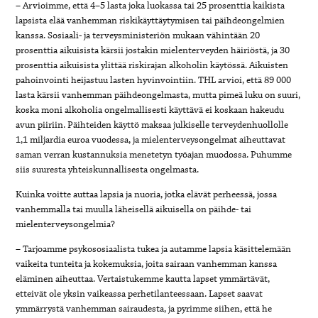
– Arvioimme, että 4–5 lasta joka luokassa tai 25 prosenttia kaikista
lapsista elää vanhemman riskikäyttäytymisen tai päihdeongelmien
kanssa. Sosiaali- ja terveysministeriön mukaan vähintään 20
prosenttia aikuisista kärsii jostakin mielenterveyden häiriöstä, ja 30
prosenttia aikuisista ylittää riskirajan alkoholin käytössä. Aikuisten
pahoinvointi heijastuu lasten hyvinvointiin. THL arvioi, että 89 000
lasta kärsii vanhemman päihdeongelmasta, mutta pimeä luku on suuri,
koska moni alkoholia ongelmallisesti käyttävä ei koskaan hakeudu
avun piiriin. Päihteiden käyttö maksaa julkiselle terveydenhuollolle
1,1 miljardia euroa vuodessa, ja mielenterveysongelmat aiheuttavat
saman verran kustannuksia menetetyn työajan muodossa. Puhumme
siis suuresta yhteiskunnallisesta ongelmasta.
Kuinka voitte auttaa lapsia ja nuoria, jotka elävät perheessä, jossa
vanhemmalla tai muulla läheisellä aikuisella on päihde- tai
mielenterveysongelmia?
– Tarjoamme psykososiaalista tukea ja autamme lapsia käsittelemään
vaikeita tunteita ja kokemuksia, joita sairaan vanhemman kanssa
eläminen aiheuttaa. Vertaistukemme kautta lapset ymmärtävät,
etteivät ole yksin vaikeassa perhetilanteessaan. Lapset saavat
ymmärrystä vanhemman sairaudesta, ja pyrimme siihen, että he