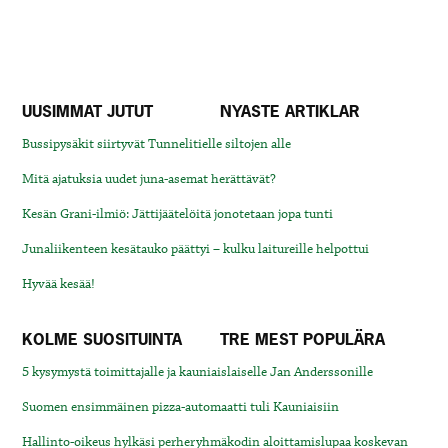
UUSIMMAT JUTUT
NYASTE ARTIKLAR
Bussipysäkit siirtyvät Tunnelitielle siltojen alle
Mitä ajatuksia uudet juna-asemat herättävät?
Kesän Grani-ilmiö: Jättijäätelöitä jonotetaan jopa tunti
Junaliikenteen kesätauko päättyi – kulku laitureille helpottui
Hyvää kesää!
KOLME SUOSITUINTA
TRE MEST POPULÄRA
5 kysymystä toimittajalle ja kauniaislaiselle Jan Anderssonille
Suomen ensimmäinen pizza-automaatti tuli Kauniaisiin
Hallinto-oikeus hylkäsi perheryhmäkodin aloittamislupaa koskevan