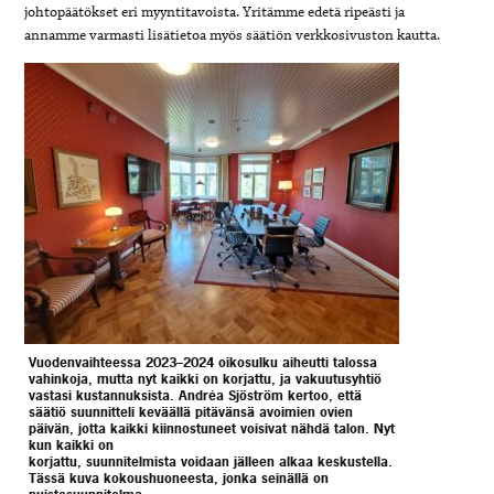
johtopäätökset eri myyntitavoista. Yritämme edetä ripeästi ja
annamme varmasti lisätietoa myös säätiön verkkosivuston kautta.
Vuodenvaihteessa 2023–2024 oikosulku aiheutti talossa
vahinkoja, mutta nyt kaikki on korjattu, ja vakuutusyhtiö
vastasi kustannuksista. Andréa Sjöström kertoo, että
säätiö suunnitteli keväällä pitävänsä avoimien ovien
päivän, jotta kaikki kiinnostuneet voisivat nähdä talon. Nyt
kun kaikki on
korjattu, suunnitelmista voidaan jälleen alkaa keskustella.
Tässä kuva kokoushuoneesta, jonka seinällä on