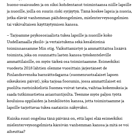
huono-osaisuuden ja on siksi kohdentanut toimintaansa niille lapsille
ja nuorille, joilla on suurin riski syrjäytyä. Tämä koskee lapsia ja nuoria,
jotka elävät vanhemman päihdeongelmien, mielenterveysongelmien
tai väkivaltaisen käyttäytymisen kanssa.
– Tarjoamme psykososiaalista tukea lapsille ja nuorille koko
Uudellamaalla yksilö- ja vertaistukena sekä kesäleireinä
toiminnassamme Min stig. Vaikuttamistyö ja ammattitaitoa lisäävä
toiminta, joka on suunnattu lasten kanssa työskenteleville
ammattilaisille, on myös tärkeä osa toimintaamme. Esimerkiksi
vuodesta 2018 lähtien olemme vuosittain järjestäneet de
Finlandssvenska barnrättsdagarna (suomenruotsalaiset lapsen
oikeuksien päivät), joka tarjoaa foorumin, jossa ammattilaiset eri
puolilta ruotsinkielistä Suomea voivat tavata, vaihtaa kokemuksia ja
saada tutkimustietoa asiantuntijoilta. Teemme myös paljon työtä
kouluissa oppilaiden ja henkilöstön kanssa, jotta toimintaamme ja
lapsille tarjottavaa tukea saataisiin näkyväksi.
Kuinka suuri ongelma tänä päivänä on, että lapsi elää esimerkiksi
mielenterveysongelmista kärsivän vanhemman kanssa ja mitä se voi
aiheuttaa?