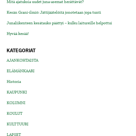
Mitä ajatuksia uudet juna-asemat herättävät?
Kesän Grani-ilmiö: Jättijäätelöitä jonotetaan jopa tunti
Junaliikenteen kesätauko päättyi – kulku laitureille helpottui
Hyvää kesää!
KATEGORIAT
AJANKOHTAISTA
ELÄMÄNKAARI
Historia
KAUPUNKI
KOLUMNI
KOULUT
KULTTUURI
LAPSET