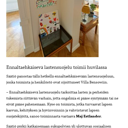
Ennaltaehkäisevä lastensuojelu toimii huvilassa
Säätiö panostaa tällä hetkellä ennaltaehkäisevään lastensuojeluun,
jonka toiminta ja henkilöstö ovat sijoittuneet Villa Bensowiin.
– Ennaltaehkäisevä lastensuojelu tarkoittaa lasten ja perheiden
tukemista riittävän varhain, jotta ongelmia ei pääse syntymään tai ne
eivät pääse pahenemaan. Kyse on toimista, jotka turvaavat lapsen
kasvun, kehityksen ja hyvinvoinnin ja vahvistavat lapsen
suojatekijöitä, sanoo toiminnasta vastaava
Maj Estlander
.
Säätiö pyrkii katkaisemaan sukupolvien yli ulottuvan sosiaalisen