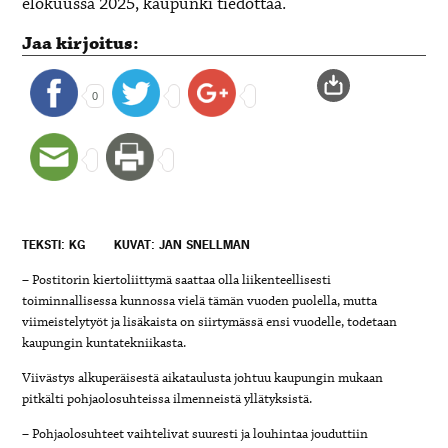
elokuussa 2025, kaupunki tiedottaa.
Jaa kirjoitus:
0
TEKSTI: KG
KUVAT: JAN SNELLMAN
– Postitorin kiertoliittymä saattaa olla liikenteellisesti
toiminnallisessa kunnossa vielä tämän vuoden puolella, mutta
viimeistelytyöt ja lisäkaista on siirtymässä ensi vuodelle, todetaan
kaupungin kuntatekniikasta.
Viivästys alkuperäisestä aikataulusta johtuu kaupungin mukaan
pitkälti pohjaolosuhteissa ilmenneistä yllätyksistä.
– Pohjaolosuhteet vaihtelivat suuresti ja louhintaa jouduttiin