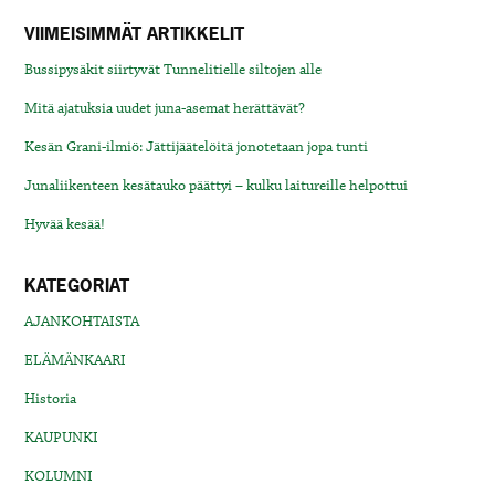
VIIMEISIMMÄT ARTIKKELIT
Bussipysäkit siirtyvät Tunnelitielle siltojen alle
Mitä ajatuksia uudet juna-asemat herättävät?
Kesän Grani-ilmiö: Jättijäätelöitä jonotetaan jopa tunti
Junaliikenteen kesätauko päättyi – kulku laitureille helpottui
Hyvää kesää!
KATEGORIAT
AJANKOHTAISTA
ELÄMÄNKAARI
Historia
KAUPUNKI
KOLUMNI