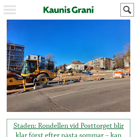
KAUPUNKI
STADEN
AJANKOHTAISTA
AKTUELLT
URHEILU
IDROTT
KULTTUURI
KULTUR
HISTORIA
HISTORIA
YLEINEN
ALLMÄN
FÖR
MAINOSTAJILLE
ANNONSÖRER
Staden: Rondellen vid Posttorget blir
klar först efter nästa sommar – kan