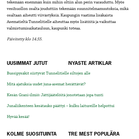
tekemään enemmän kuin mihin oltiin alun perin varauduttu. Myös
vesihuollon osalta jouduttiin tekemään suunnitelmamuutoksia, mikä
osaltaan aiheutti viivästyksiä. Kaupungin vaatima lisäkaista
Asematieltä Tunnelitielle aiheuttaa myös lisätöitä ja vaikuttaa
valmistumisaikatauluun, kaupunki toteaa.
Päivitetty klo 14.55.
UUSIMMAT JUTUT
NYASTE ARTIKLAR
Bussipysäkit siirtyvät Tunnelitielle siltojen alle
Mitä ajatuksia uudet juna-asemat herättävät?
Kesän Grani-ilmiö: Jättijäätelöitä jonotetaan jopa tunti
Junaliikenteen kesätauko päättyi – kulku laitureille helpottui
Hyvää kesää!
KOLME SUOSITUINTA
TRE MEST POPULÄRA