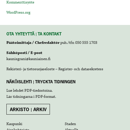
Kommenttisyöte
WordPress.org
OTA YHTEYTTÄ | TA KONTAKT
Päätoimittaja / Chefredaktör
puh./tfn 050 555 1703
Sähköposti / E-post
kaunisgrani@kauniainen.fi
Rekisteri- ja tietosuojaseloste – Register- och datasekretess
NÄKÖISLEHTI | TRYCKTA TIDNINGEN
Lue lehdet
PDF-tiedostoina
.
Läs tidningarna i
PDF-format
.
ARKISTO | ARKIV
Kaupunki
Staden
Ajankohtaista
Aktuellt