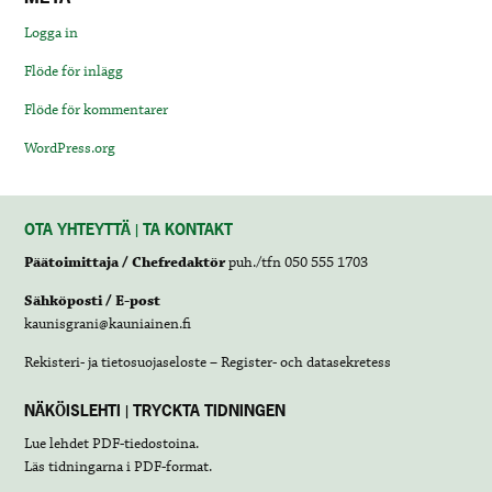
Logga in
Flöde för inlägg
Flöde för kommentarer
WordPress.org
OTA YHTEYTTÄ | TA KONTAKT
Päätoimittaja / Chefredaktör
puh./tfn 050 555 1703
Sähköposti / E-post
kaunisgrani@kauniainen.fi
Rekisteri- ja tietosuojaseloste – Register- och datasekretess
NÄKÖISLEHTI | TRYCKTA TIDNINGEN
Lue lehdet
PDF-tiedostoina
.
Läs tidningarna i
PDF-format
.