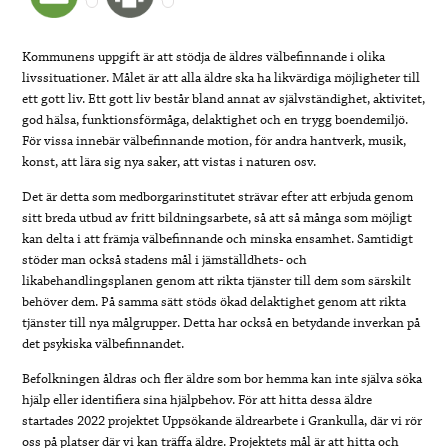
Kommunens uppgift är att stödja de äldres välbefinnande i olika
livssituationer. Målet är att alla äldre ska ha likvärdiga möjligheter till
ett gott liv. Ett gott liv består bland annat av självständighet, aktivitet,
god hälsa, funktionsförmåga, delaktighet och en trygg boendemiljö.
För vissa innebär välbefinnande motion, för andra hantverk, musik,
konst, att lära sig nya saker, att vistas i naturen osv.
Det är detta som medborgarinstitutet strävar efter att erbjuda genom
sitt breda utbud av fritt bildningsarbete, så att så många som möjligt
kan delta i att främja välbefinnande och minska ensamhet. Samtidigt
stöder man också stadens mål i jämställdhets- och
likabehandlingsplanen genom att rikta tjänster till dem som särskilt
behöver dem. På samma sätt stöds ökad delaktighet genom att rikta
tjänster till nya målgrupper. Detta har också en betydande inverkan på
det psykiska välbefinnandet.
Befolkningen åldras och fler äldre som bor hemma kan inte själva söka
hjälp eller identifiera sina hjälpbehov. För att hitta dessa äldre
startades 2022 projektet Uppsökande äldrearbete i Grankulla, där vi rör
oss på platser där vi kan träffa äldre. Projektets mål är att hitta och