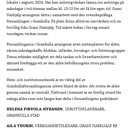
lokaler i augusti 2024. Här kan anhörigvårdare lämna sin anhöriga på
måndagar i två timmar mellan kl. 13-15 för att få lite egen tid. Grani
Närhjälp arrangerar detta i samarbete med den svenskspråkiga
församlingen i Grankulla. På plats finns alltid en närvårdare och en
frivillig från Grani Närhjälp. Tid måste bokas i förväg senast
torsdagen veckan innan.
Församlingarna i Grankulla arrangerar även mötesplatser för äldre,
såsom måndagskaffe, klubbar, utfärder, lovsångs- och förbönsgrupper.
Dessa erbjuder möjlighet att dela tankar och livserfarenheter och
därmed förebygga ett av den äldre befolkningens stora problem,
ensamhet.
Hem- och institutionsbesök är en viktig del av
Grankullaförsamlingarnas arbete bland de äldre. Att stötta de äldre
genom samtal är centralt. Nattvard i hemmet är en festlig stund för
många äldre som inte längre kan delta i församlingens gudstjänst.
HELENA PIRVOLA-NYKÄNEN
, IDROTTSPLANERARE,
GRANKULLA STAD
AILA THURIN
, VERKSAMHETSLEDARE, GRANI NÄRHJÄLP RF