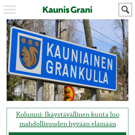
KAUPUNKI
STADEN
AJANKOHTAISTA
AKTUELLT
URHEILU
IDROTT
KULTTUURI
KULTUR
HISTORIA
HISTORIA
YLEINEN
ALLMÄN
FÖR
MAINOSTAJILLE
ANNONSÖRER
Kolumni: Ikäystävällinen kunta luo
mahdollisuuden hyvään elämään