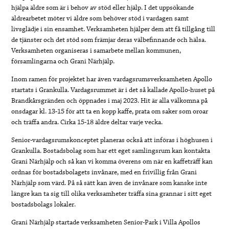
hjälpa äldre som är i behov av stöd eller hjälp. I det uppsökande
äldrearbetet möter vi äldre som behöver stöd i vardagen samt
livsglädje i sin ensamhet. Verksamheten hjälper dem att få tillgång till
de tjänster och det stöd som främjar deras välbefinnande och hälsa.
Verksamheten organiseras i samarbete mellan kommunen,
församlingarna och Grani Närhjälp.
Inom ramen för projektet har även vardagsrumsverksamheten Apollo
startats i Grankulla. Vardagsrummet är i det så kallade Apollo-huset på
Brandkårsgränden och öppnades i maj 2023. Hit är alla välkomna på
onsdagar kl. 13-15 för att ta en kopp kaffe, prata om saker som oroar
och träffa andra. Cirka 15-18 äldre deltar varje vecka.
Senior-vardagsrumskonceptet planeras också att införas i höghusen i
Grankulla. Bostadsbolag som har ett eget samlingsrum kan kontakta
Grani Närhjälp och så kan vi komma överens om när en kaffeträff kan
ordnas för bostadsbolagets invånare, med en frivillig från Grani
Närhjälp som värd. På så sätt kan även de invånare som kanske inte
längre kan ta sig till olika verksamheter träffa sina grannar i sitt eget
bostadsbolags lokaler.
Grani Närhjälp startade verksamheten Senior-Park i Villa Apollos