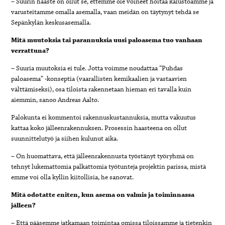
– Suurin haaste on ollut se, ettemme ole voineet hoitaa kalustoamme ja
varusteitamme omalla asemalla, vaan meidän on täytynyt tehdä se
Sepänkylän keskusasemalla.
Mitä muutoksia tai parannuksia uusi paloasema tuo vanhaan
verrattuna?
– Suuria muutoksia ei tule. Jotta voimme noudattaa “Puhdas
paloasema” -konseptia (vaarallisten kemikaalien ja vastaavien
välttämiseksi), osa tiloista rakennetaan hieman eri tavalla kuin
aiemmin, sanoo Andreas Aalto.
Palokunta ei kommentoi rakennuskustannuksia, mutta vakuutus
kattaa koko jälleenrakennuksen. Prosessin haasteena on ollut
suunnittelutyö ja siihen kulunut aika.
– On huomattava, että jälleenrakennusta työstänyt työryhmä on
tehnyt lukemattomia palkattomia työtunteja projektin parissa, mistä
emme voi olla kyllin kiitollisia, he sanovat.
Mitä odotatte eniten, kun asema on valmis ja toiminnassa
jälleen?
– Että pääsemme jatkamaan toimintaa omissa tiloissamme ja tietenkin