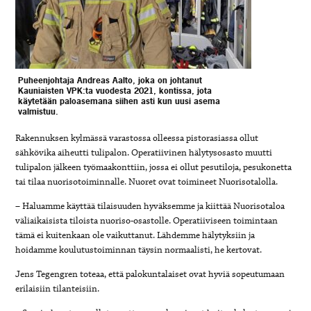
Puheenjohtaja Andreas Aalto, joka on johtanut
Kauniaisten VPK:ta vuodesta 2021, kontissa, jota
käytetään paloasemana siihen asti kun uusi asema
valmistuu.
Rakennuksen kylmässä varastossa olleessa pistorasiassa ollut
sähkövika aiheutti tulipalon. Operatiivinen hälytysosasto muutti
tulipalon jälkeen työmaakonttiin, jossa ei ollut pesutiloja, pesukonetta
tai tilaa nuorisotoiminnalle. Nuoret ovat toimineet Nuorisotalolla.
– Haluamme käyttää tilaisuuden hyväksemme ja kiittää Nuorisotaloa
väliaikaisista tiloista nuoriso-osastolle. Operatiiviseen toimintaan
tämä ei kuitenkaan ole vaikuttanut. Lähdemme hälytyksiin ja
hoidamme koulutustoiminnan täysin normaalisti, he kertovat.
Jens Tegengren toteaa, että palokuntalaiset ovat hyviä sopeutumaan
erilaisiin tilanteisiin.