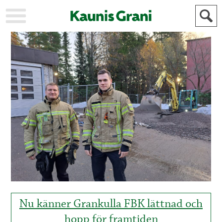
KAUPUNKI
STADEN
AJANKOHTAISTA
AKTUELLT
URHEILU
IDROTT
KULTTUURI
KULTUR
HISTORIA
HISTORIA
YLEINEN
ALLMÄN
FÖR
MAINOSTAJILLE
ANNONSÖRER
Nu känner Grankulla FBK lättnad och
hopp för framtiden