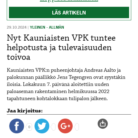
LÄS ARTIKELN
29.10.2024
|
YLEINEN - ALLMÄN
Nyt Kauniaisten VPK tuntee
helpotusta ja tulevaisuuden
toivoa
Kauniaisten VPK:n puheenjohtaja Andreas Aalto ja
palokunnan päällikkö
Jens
Tegengren
ovat syystäkin
iloisia. Lokakuun 7. päivänä aloitettiin uuden
paloaseman rakentaminen helmikuussa 2022
tapahtuneen kohtalokkaan tulipalon jälkeen.
Jaa kirjoitus:
0