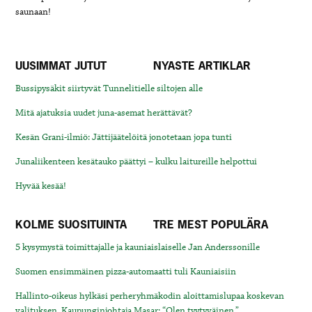
saunaan!
UUSIMMAT JUTUT
NYASTE ARTIKLAR
Bussipysäkit siirtyvät Tunnelitielle siltojen alle
Mitä ajatuksia uudet juna-asemat herättävät?
Kesän Grani-ilmiö: Jättijäätelöitä jonotetaan jopa tunti
Junaliikenteen kesätauko päättyi – kulku laitureille helpottui
Hyvää kesää!
KOLME SUOSITUINTA
TRE MEST POPULÄRA
5 kysymystä toimittajalle ja kauniaislaiselle Jan Anderssonille
Suomen ensimmäinen pizza-automaatti tuli Kauniaisiin
Hallinto-oikeus hylkäsi perheryhmäkodin aloittamislupaa koskevan
valituksen. Kaupunginjohtaja Masar: “Olen tyytyväinen.”