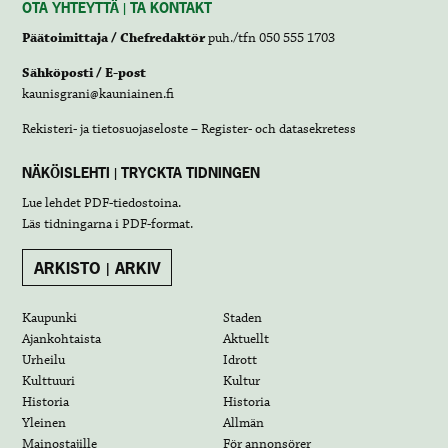
OTA YHTEYTTÄ | TA KONTAKT
Päätoimittaja / Chefredaktör
puh./tfn 050 555 1703
Sähköposti / E-post
kaunisgrani@kauniainen.fi
Rekisteri- ja tietosuojaseloste – Register- och datasekretess
NÄKÖISLEHTI | TRYCKTA TIDNINGEN
Lue lehdet
PDF-tiedostoina
.
Läs tidningarna i
PDF-format
.
ARKISTO | ARKIV
Kaupunki
Staden
Ajankohtaista
Aktuellt
Urheilu
Idrott
Kulttuuri
Kultur
Historia
Historia
Yleinen
Allmän
Mainostajille
För annonsörer