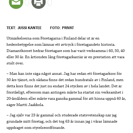
TEXT: JUSSI KANTEE
FOTO: PRIVAT
Utmärkelserna som Företagarna i Finland delar ut är en
hedersbetygelse som lämnar ett avtryck i företagandets historia.
Diamantkorset hedrar företagare som har varit verksamma i 60, 50, 40
eller 30 år. En årtionden lång företagarkarriär är en prestation att vara
stolt över.
– Man kan inte säga något annat. Jag har redan ett företagarkors för
50 års tjänst, och sådana finns det redan hundratals av i Finland, men
detta kors finns det just nu endast 24 stycken av i hela landet. Det är
förståeligt, eftersom man antingen måste ha startat sin verksamhet i
20-årsåldern eller måste vara ganska gammal för att hinna uppnå 60 år,
säger Martti Jaakkola.
– Jag själv var 23 år gammal och studerade statsvetenskap när jag
grundade mitt företag, och det tog 63 år innan jag i våras lämnade
uppdraget som styrelseordförande.