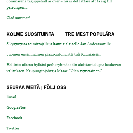
Sommarens tåguppehåll är över – nu är det lättare att ta sig till
perrongerna
Glad sommar!
KOLME SUOSITUINTA
TRE MEST POPULÄRA
5 kysymystä toimittajalle ja kauniaislaiselle Jan Anderssonille
Suomen ensimmäinen pizza-automaatti tuli Kauniaisiin
Hallinto-oikeus hylkäsi perheryhmäkodin aloittamislupaa koskevan
valituksen. Kaupunginjohtaja Masar: “Olen tyytyväinen.”
SEURAA MEITÄ | FÖLJ OSS
Email
GooglePlus
Facebook
Twitter