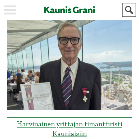
KAUPUNKI
STADEN
AJANKOHTAISTA
AKTUELLT
URHEILU
IDROTT
KULTTUURI
KULTUR
HISTORIA
HISTORIA
YLEINEN
ALLMÄN
FÖR
MAINOSTAJILLE
ANNONSÖRER
Harvinainen yrittäjän timanttiristi
Kauniaisiin