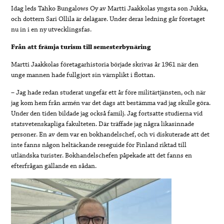
Idag leds Tahko Bungalows Oy av Martti Jaakkolas yngsta son Jukka,
och dottern Sari Ollila är delägare. Under deras ledning går företaget
nu in i en ny utvecklingsfas.
Från att främja turism till semesterbynäring
Martti Jaakkolas företagarhistoria började skrivas år 1961 när den
unge mannen hade fullgjort sin värnplikt i flottan.
– Jag hade redan studerat ungefär ett år före militärtjänsten, och när
jag kom hem från armén var det dags att bestämma vad jag skulle göra.
Under den tiden bildade jag också familj. Jag fortsatte studierna vid
statsvetenskapliga fakulteten. Där träffade jag några likasinnade
personer. En av dem var en bokhandelschef, och vi diskuterade att det
inte fanns någon heltäckande reseguide för Finland riktad till
utländska turister. Bokhandelschefen påpekade att det fanns en
efterfrågan gällande en sådan.