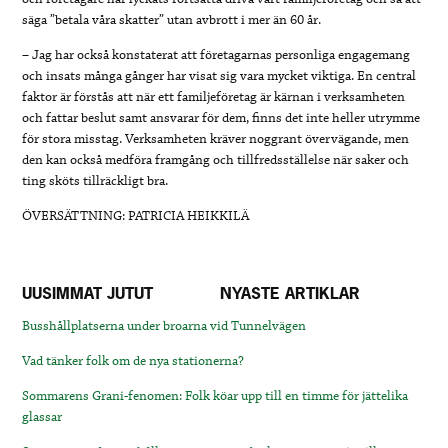
säga ”betala våra skatter” utan avbrott i mer än 60 år.
– Jag har också konstaterat att företagarnas personliga engagemang
och insats många gånger har visat sig vara mycket viktiga. En central
faktor är förstås att när ett familjeföretag är kärnan i verksamheten
och fattar beslut samt ansvarar för dem, finns det inte heller utrymme
för stora misstag. Verksamheten kräver noggrant övervägande, men
den kan också medföra framgång och tillfredsställelse när saker och
ting sköts tillräckligt bra.
ÖVERSÄTTNING: PATRICIA HEIKKILÄ
UUSIMMAT JUTUT
NYASTE ARTIKLAR
Busshållplatserna under broarna vid Tunnelvägen
Vad tänker folk om de nya stationerna?
Sommarens Grani-fenomen: Folk köar upp till en timme för jättelika
glassar