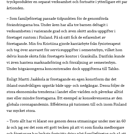
tryckprodukter en separat verksamhet och fortsatte i ytterligare ett par
årtionden.
– Som familjeföretag passade tidpunkten för de genomförda
förändringarna bra. Under åren har alla tre barnen deltagit i
verksamheten i varierande grad och även skött andra uppgifter i
företaget runtom i Finland. På så sätt fick de erfarenhet av
företagande. Min fru Kristiina gjorde karriärbyte från fysioterapeut
och tog över ansvaret för serviceuppgifter i semesterbyn, vilket hon
delvis kunde sköta från företagets kontor i Grankulla. Därifrån kunde
vi även hantera marknadsföring och försäljning av semesterbyn.
Under högsäsongerna koncentrerades dock uppgifterna till Tahko.
Enligt Martti Jaakkola är företagande en egen konstform där det
ibland oundvikligen uppstår både upp- och nedgångar. Dessa följer de
stora ekonomiska trenderna i landet eller världen och påverkar alltid
mer eller mindre företagarna. Ett exempel är konsekvenserna av den
globala coronapandemin. Effekterna på turismen till och inom Finland
var mycket stora.
– Trots allt har vi klarat oss genom dessa utmaningar under mer än 60
år och jag ser det som ett gott tecken på att vi som finska medborgare
och företagare har lyckats fortsätta driva vårt familjeföretag och så att