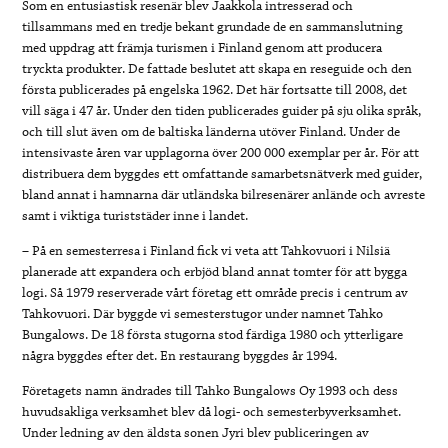
Som en entusiastisk resenär blev Jaakkola intresserad och
tillsammans med en tredje bekant grundade de en sammanslutning
med uppdrag att främja turismen i Finland genom att producera
tryckta produkter. De fattade beslutet att skapa en reseguide och den
första publicerades på engelska 1962. Det här fortsatte till 2008, det
vill säga i 47 år. Under den tiden publicerades guider på sju olika språk,
och till slut även om de baltiska länderna utöver Finland. Under de
intensivaste åren var upplagorna över 200 000 exemplar per år. För att
distribuera dem byggdes ett omfattande samarbetsnätverk med guider,
bland annat i hamnarna där utländska bilresenärer anlände och avreste
samt i viktiga turiststäder inne i landet.
– På en semesterresa i Finland fick vi veta att Tahkovuori i Nilsiä
planerade att expandera och erbjöd bland annat tomter för att bygga
logi. Så 1979 reserverade vårt företag ett område precis i centrum av
Tahkovuori. Där byggde vi semesterstugor under namnet Tahko
Bungalows. De 18 första stugorna stod färdiga 1980 och ytterligare
några byggdes efter det. En restaurang byggdes år 1994.
Företagets namn ändrades till Tahko Bungalows Oy 1993 och dess
huvudsakliga verksamhet blev då logi- och semesterbyverksamhet.
Under ledning av den äldsta sonen Jyri blev publiceringen av