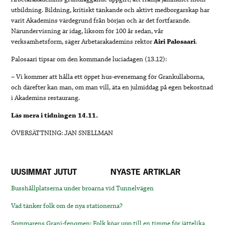
utbildning. Bildning, kritiskt tänkande och aktivt medborgarskap har
varit Akademins värdegrund från början och är det fortfarande.
Närundervisning är idag, liksom för 100 år sedan, vår
verksamhetsform, säger Arbetarakademins rektor
Airi Palosaari
.
Palosaari tipsar om den kommande luciadagen (13.12):
– Vi kommer att hålla ett öppet hus-evenemang för Grankullaborna,
och därefter kan man, om man vill, äta en julmiddag på egen bekostnad
i Akademins restaurang.
Läs mera i tidningen 14.11.
ÖVERSÄTTNING: JAN SNELLMAN
UUSIMMAT JUTUT
NYASTE ARTIKLAR
Busshållplatserna under broarna vid Tunnelvägen
Vad tänker folk om de nya stationerna?
Sommarens Grani-fenomen: Folk köar upp till en timme för jättelika