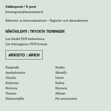
Sähköposti / E-post
kaunisgrani@kauniainen.fi
Rekisteri- ja tietosuojaseloste – Register- och datasekretess
NÄKÖISLEHTI | TRYCKTA TIDNINGEN
Lue lehdet
PDF-tiedostoina
.
Läs tidningarna i
PDF-format
.
ARKISTO | ARKIV
Kaupunki
Staden
Ajankohtaista
Aktuellt
Urheilu
Idrott
Kulttuuri
Kultur
Historia
Historia
Yleinen
Allmän
Mainostajille
För annonsörer