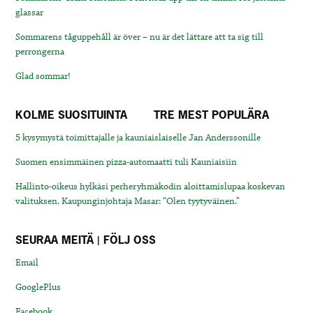
glassar
Sommarens tåguppehåll är över – nu är det lättare att ta sig till
perrongerna
Glad sommar!
KOLME SUOSITUINTA
TRE MEST POPULÄRA
5 kysymystä toimittajalle ja kauniaislaiselle Jan Anderssonille
Suomen ensimmäinen pizza-automaatti tuli Kauniaisiin
Hallinto-oikeus hylkäsi perheryhmäkodin aloittamislupaa koskevan
valituksen. Kaupunginjohtaja Masar: “Olen tyytyväinen.”
SEURAA MEITÄ | FÖLJ OSS
Email
GooglePlus
Facebook