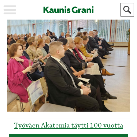
KAUPUNKI
STADEN
AJANKOHTAISTA
AKTUELLT
URHEILU
IDROTT
KULTTUURI
KULTUR
HISTORIA
HISTORIA
YLEINEN
ALLMÄN
FÖR
MAINOSTAJILLE
ANNONSÖRER
Työväen Akatemia täytti 100 vuotta